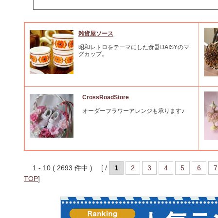
雑貨屋ソース
昭和レトロをテーマにした食器DAISYのマ
グカップ。
CrossRoadStore
オーダーフラワーアレンジも承ります♪
1 - 10 ( 2693 件中 ) [ /
1
2
3
4
5
6
7
TOP
]