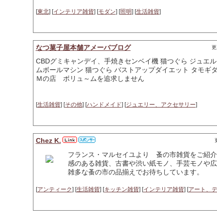
[
東北
] [
インテリア雑貨
] [
モダン
] [
照明
] [
生活雑貨
]
なつ菓子屋本舗アメーバブログ
更
CBDグミキャンデイ、手焼きセンベイ機 猫つぐら ジュエ
ムボールマシン 猫つぐら バストアップダイエット タモギダ
Ｍの店 ボリュ～ムを追求しません
[
生活雑貨
] [
その他
] [
ハンドメイド
] [
ジュエリー、アクセサリー
]
Chez K.
フランス・マルセイユより 蚤の市雑貨をご紹介し
感のある雑貨、古書や渋い紙モノ、手芸モノや広
雑多な蚤の市の品揃えでお待ちしています。
[
アンティーク
] [
生活雑貨
] [
キッチン雑貨
] [
インテリア雑貨
] [
アート、