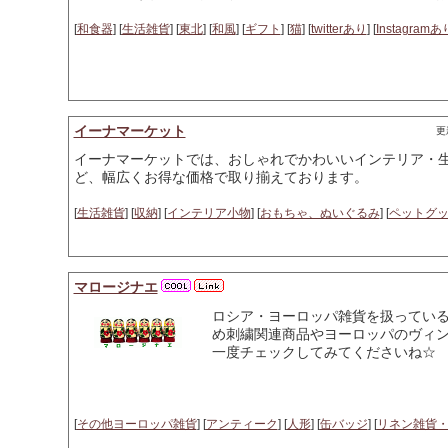
[
和食器
] [
生活雑貨
] [
東北
] [
和風
] [
ギフト
] [
猫
] [
twitterあり
] [
Instagra
イーナマーケット
更新
イーナマーケットでは、おしゃれでかわいいインテリア・
ど、幅広くお得な価格で取り揃えております。
[
生活雑貨
] [
収納
] [
インテリア小物
] [
おもちゃ、ぬいぐるみ
] [
ペットグ
マロージナエ
ロシア・ヨーロッパ雑貨を扱ってい
め刺繍関連商品やヨーロッパのヴィン
一度チェックしてみてくださいね☆
[
その他ヨーロッパ雑貨
] [
アンティーク
] [
人形
] [
缶バッジ
] [
リネン雑貨