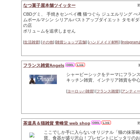
なつ菓子屋本舗ツイッター
更
CBDグミ、 手焼きセンベイ機 猫つぐら ジュエルリング 
ムボールマシン シリアルバストアップダイエット タモギダケ
の店
ボリュ～ムを追求しません
[
生活雑貨
] [
その他
] [
雑貨ショップ店舗
] [
ハンドメイド材料
] [
Instag
フランス雑貨Angels
更
シャービーシックをテーマにフラン
キッチン雑貨、インテリア雑貨を中心
[
ヨーロッパ雑貨
] [
フランス雑貨
] [
アンティ
茶道具＆猫雑貨 青峰堂 web shop
更
ここでしか手に入らないオリジナル「猫の抹茶碗
貨、食器が盛り沢山！プレゼントにピッタリのお