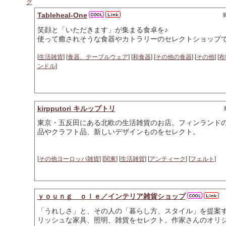
グ
Tableheal-One
更
笑顔と「いただきます」が集まる食卓を♪
使って癒されそうな食器やカトラリーのセレクトショップ
[
生活雑貨
] [
食器、テーブルウェア
] [
和食器
] [
その他の食器
] [
その他
] [
布
ンドル
]
kirpputori キルップトリ
東京・五反田にある北欧の生活雑貨のお店。フィンランド
品やクラフト品、新しいデザインものをセレクト。
[
その他ヨーロッパ雑貨
] [
関東
] [
生活雑貨
] [
アンティーク
] [
フェルト
]
ｙｏｕｎｇ ｏｌｅ／インテリア雑貨ショップ
「うれしさ」と、その人の「暮らし方、スタイル」を提案
リッシュな家具、照明、雑貨をセレクト。作家さんのオリ