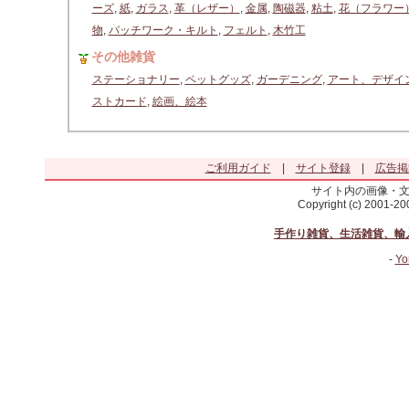
ーズ
,
紙
,
ガラス
,
革（レザー）
,
金属
,
陶磁器
,
粘土
,
花（フラワー
物
,
パッチワーク・キルト
,
フェルト
,
木竹工
その他雑貨
ステーショナリー
,
ペットグッズ
,
ガーデニング
,
アート、デザイ
ストカード
,
絵画、絵本
ご利用ガイド
|
サイト登録
|
広告掲
サイト内の画像・
Copyright (c) 2001-2
手作り雑貨、生活雑貨、輸
-
Yo