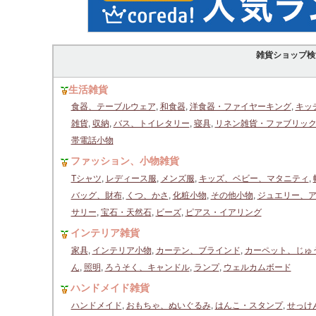
雑貨ショップ検
生活雑貨
食器、テーブルウェア
,
和食器
,
洋食器・ファイヤーキング
,
キッ
雑貨
,
収納
,
バス、トイレタリー
,
寝具
,
リネン雑貨・ファブリッ
帯電話小物
ファッション、小物雑貨
Tシャツ
,
レディース服
,
メンズ服
,
キッズ、ベビー、マタニティ
,
バッグ、財布
,
くつ、かさ
,
化粧小物
,
その他小物
,
ジュエリー、
サリー
,
宝石・天然石
,
ビーズ
,
ピアス・イアリング
インテリア雑貨
家具
,
インテリア小物
,
カーテン、ブラインド
,
カーペット、じゅ
ん
,
照明
,
ろうそく、キャンドル
,
ランプ
,
ウェルカムボード
ハンドメイド雑貨
ハンドメイド
,
おもちゃ、ぬいぐるみ
,
はんこ・スタンプ
,
せっけ