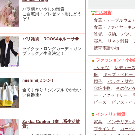
バラ柄といやしの雑貨
生活雑貨
ご自宅用・プレゼント用にどう
ぞ！
食器・テーブルウェ
食器・ファイヤーキ
雑貨
,
収納
,
バス、
バリ雑貨 ROOSA◆ルーサ◆
寝具
,
リネン雑貨・
携帯電話小物
ライクラ・ロングカーディガン
ブラック／生産決定！
ファッション・小物
Tシャツ
,
レディー
服
,
キッズ・ベビー
mishim(ミシン）
帽子
,
バッグ・財布
化粧小物
,
その他小
全て手作り！シンプルでかわい
い食器達♪
ー・アクセサリー
,
ビーズ
,
ピアス・イ
インテリア雑貨
Zakka Cocker（癒し系生活雑
家具
,
インテリア小
貨）
ブラインド
,
カーペ