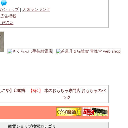
めショップ
|
人気ランキング
|
広告掲載
ください
んこや】印鑑専
【5位】
木のおもちゃ専門店 おもちゃのパ
ック
雑貨ショップ検索カテゴリ