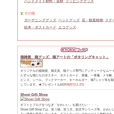
ハンドメイド材料・資材
,
ラッピンググッズ
その他
ガーデニンググッズ
,
ペットグッズ
,
花・観葉植物
,
ステ
絵本・ポストカード
,
エコグッズ
猫雑貨、猫グッズ、猫アートの「ポタリングキャット」
オリジナルの猫雑貨、猫文具、猫グッズ専門にアンティークなムー
たずらな猫たちのポスター、ポストカード、便箋、一筆箋、メモ帳
ピンズ、シール、ブックマーカー、キーホルダー、猫Tシャツ等を製
しています。★プレゼントも好評
08/07(11:25)
Shoei Gift Shop
ギフトとブログをつなぎ「かわいい」を届けたい・・・。
Shoei Gift Shopでは、笑う猫、笑う犬、顔文字シリーズ等、かわ