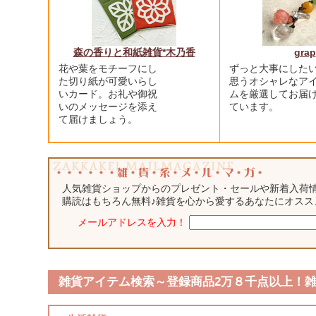
森の香りと和紙雑貨*木乃香
grap
花や葉をモチーフにし
ずっと大事にした
た切り紙が可愛いらし
思うオシャレなア
いカード。お礼や御祝
ムを厳選してお届
いのメッセージを添え
ています。
て届けましょう。
人気雑貨ショップからのプレゼント・セールや新着入荷
購読はもちろん無料♪雑貨を心から愛するあなたにオス
メールアドレスを入力！
雑貨アイテム検索～登録商品2万８千点以上！雑