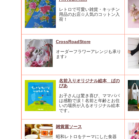
レトロで可愛い雑貨・キッチン
用品のお店☆人気のコットン入
荷！
CrossRoadStore
オーダーフラワーアレンジも承り
ます♪
名前入りオリジナル絵本 ぱの
ぴあ
お子さんは驚き喜び、ママパパ
は感動で涙！名前と年齢とお住
いの場所が入るオリジナル絵本
です。
雑貨屋ソース
昭和レトロをテーマにした食器