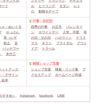
・キャンドル
,
ントリー
,
クラシック
,
ナチュラ
ボード
ル
,
ヒーリング
,
モダン
,
レト
ロ
,
動物モチーフ
行事・目的別
ちゃ・ぬいぐる
四季の行事
,
お正月
,
バレンタイ
プ
,
せっけん
,
ン
,
ホワイトデー
,
入学、卒業
,
母
,
革（レザ
の日・父の日
,
ハロウィン
,
クリス
,
粘土
,
花
マス
,
ギフト
,
ブライダル
,
アウト
,
パッチワー
ドア
,
トラベル
ト
,
木竹工
雑貨ショップ支援
ペットグッズ
,
ショップ支援
,
検索・リンク集
,
ア
ト・デザイン
,
クセスアップ
,
ホームページ作成
、絵本
m（おすすめ）
,
Instagram
,
facebook
,
LINE