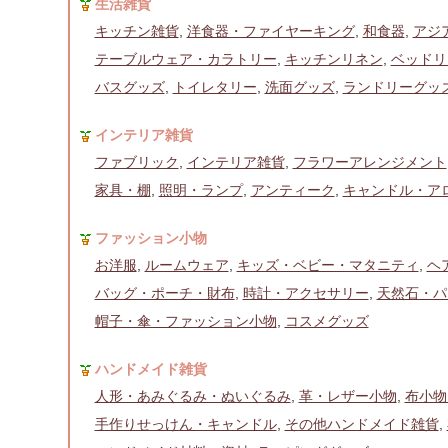
生活雑貨
キッチン雑貨
,
洋食器・ファイヤーキング
,
和食器
,
アジ
テーブルウェア・カラトリー
,
キッチンリネン
,
ベッドリ
バスグッズ
,
トイレタリー
,
洗面グッズ
,
ランドリーグッ
インテリア雑貨
ファブリック
,
インテリア雑貨
,
フラワーアレンジメント
家具・棚
,
照明・ランプ
,
アンティーク
,
キャンドル・ア
ファッション小物
お洋服
,
ルームウェア
,
キッズ・ベビー・マタニティ
,
ヘ
バッグ・ポーチ・財布
,
時計・アクセサリー
,
天然石・パ
帽子・傘・ファッション小物
,
コスメグッズ
ハンドメイド雑貨
人形・あみぐるみ・ぬいぐるみ
,
革・レザー小物
,
布小物
手作りせっけん・キャンドル
,
その他ハンドメイド雑貨
,