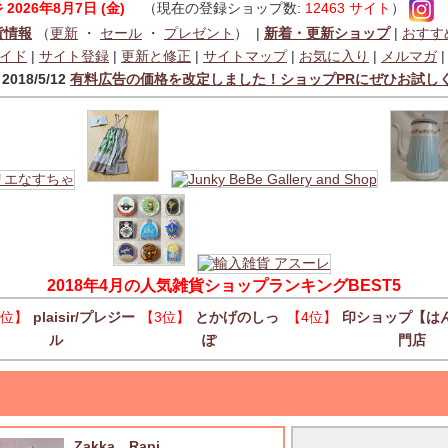
彡
2026年8月7日 (金)
（現在の登録ショップ数:
12463 サイト
）
貨情報
（
更新
・
セール
・
プレゼント
） |
新着・更新ショップ
|
おすす
イド
|
サイト登録
|
更新と修正
|
サイトマップ
|
お気に入り
|
メルマガ
018/5/12
有料広告の価格を改定しました！ショップPRにぜひお試し
2018年4月の人気雑貨ショップランキングBEST5
2位】
plaisir/プレジー
【3位】
とかげのしっ
【4位】
印ショップ【は
ル
ぽ
門店
Zakka Rapi