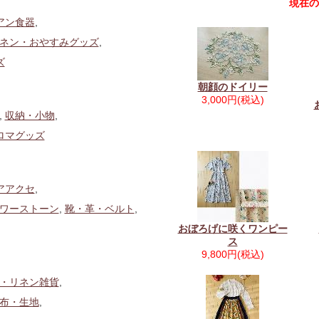
現在の
アン食器
,
ネン・おやすみグッズ
,
ズ
朝顔のドイリー
3,000円(税込)
,
収納・小物
,
ロマグッズ
アアクセ
,
ワーストーン
,
靴・革・ベルト
,
おぼろげに咲くワンピー
ス
9,800円(税込)
・リネン雑貨
,
布・生地
,