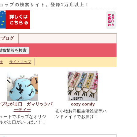
ョップの検索サイト。登録1万店以上！
せブログ
せ
サイトマップ
ップながま口 ガマリックパ
cozy comfy
ーティー
布小物お洋服生活雑貨等ハ
ュートでポップなオリジ
ンドメイドでお届け！
ルがま口がいっぱい！！