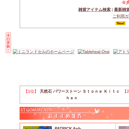
☆
雑貨アイテム検索
|
最新雑
ご利用ガ
2
【1位】
天然石 パワーストーン Ｓｔｏｎｅ Ｋｉｔｃ
【
ｈｅｎ
PATRICK Anh