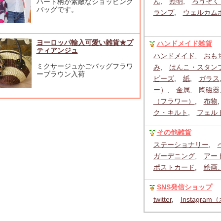
ん
,
照明
,
ろうそく
ハート柄が素敵なショッピング
バッグです。
ランプ
,
ウェルカム
ヨーロッパ輸入可愛い雑貨★プ
ハンドメイド雑貨
ティアンジュ
ハンドメイド
,
おも
ミクサージュかごバッグフラワ
み
,
はんこ・スタン
ーブラウン入荷
ビーズ
,
紙
,
ガラス
ー）
,
金属
,
陶磁器
（フラワー）
,
布物
ク・キルト
,
フェル
その他雑貨
ステーショナリー
,
ガーデニング
,
アー
ポストカード
,
絵画
SNS発信ショップ
twitter
,
Instagra