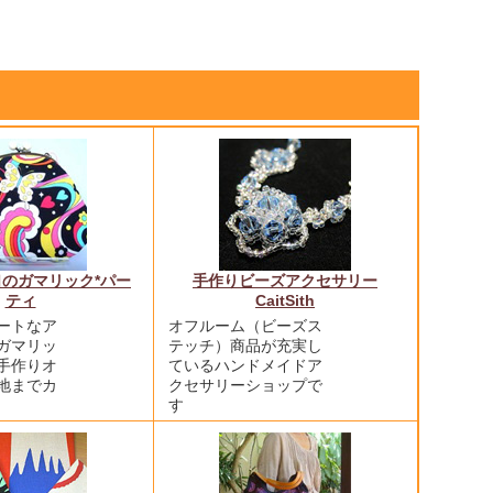
のガマリック*パー
手作りビーズアクセサリー
ティ
CaitSith
ートなア
オフルーム（ビーズス
ガマリッ
テッチ）商品が充実し
手作りオ
ているハンドメイドア
地までカ
クセサリーショップで
す