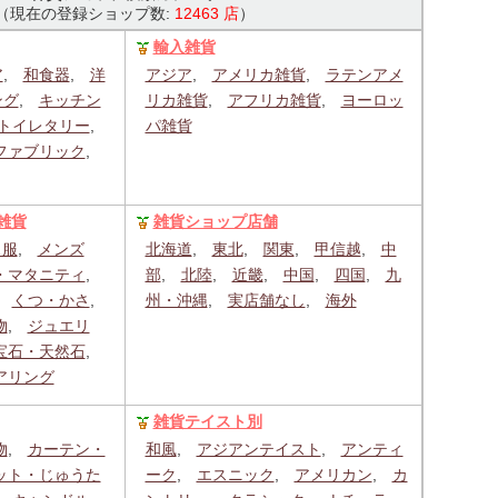
（現在の登録ショップ数:
12463 店
）
輸入雑貨
ア
,
和食器
,
洋
アジア
,
アメリカ雑貨
,
ラテンアメ
ング
,
キッチン
リカ雑貨
,
アフリカ雑貨
,
ヨーロッ
トイレタリー
,
パ雑貨
ファブリック
,
雑貨
雑貨ショップ店舗
ス服
,
メンズ
北海道
,
東北
,
関東
,
甲信越
,
中
・マタニティ
,
部
,
北陸
,
近畿
,
中国
,
四国
,
九
,
くつ・かさ
,
州・沖縄
,
実店舗なし
,
海外
物
,
ジュエリ
宝石・天然石
,
アリング
雑貨テイスト別
物
,
カーテン・
和風
,
アジアンテイスト
,
アンティ
ット・じゅうた
ーク
,
エスニック
,
アメリカン
,
カ