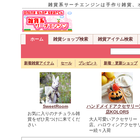
雑貨系サーチエンジンは手作り雑貨、
ホーム
雑貨ショップ検索
雑貨アイテム検索
新着雑貨アイテム
セール
プレゼント
新着・更新ショップ
SweetRoom
ハンドメイドアクセサリー
店KOLORS
お気に入りのナチュラル雑
貨をぜひ見つけに来てくだ
大人可愛いアクセサリー
さい
店。ハロウィンアクセサ
ー続々入荷