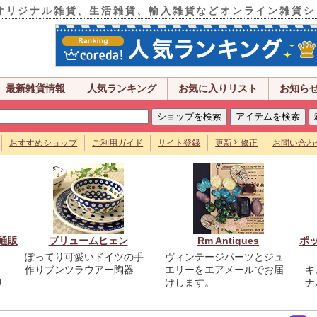
オリジナル雑貨、生活雑貨、輸入雑貨などオンライン雑貨シ
最新雑貨情報
人気ランキング
お気に入りリスト
お知ら
おすすめショップ
ご利用ガイド
サイト登録
更新と修正
お問い合わ
通販
ブリュームヒェン
Rm Antiques
ポ
ぽってり可愛いドイツの手
ヴィンテージパーツとジュ
作りブンツラウアー陶器
エリーをエアメールでお届
キ
リ
けします。
ナ