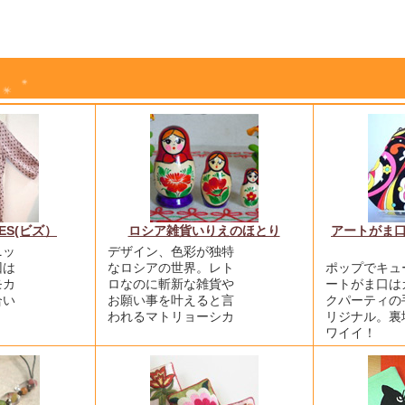
ES(ビズ）
ロシア雑貨いりえのほとり
アートがま口
ニッ
デザイン、色彩が独特
回は
なロシアの世界。レト
ポップでキュ
モカ
ロなのに斬新な雑貨や
ートがま口は
合い
お願い事を叶えると言
クパーティの
われるマトリョーシカ
リジナル。裏
ワイイ！