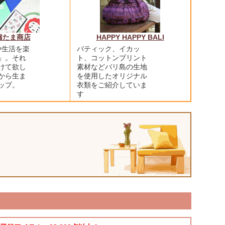
猫たま商店
HAPPY HAPPY BALI
や生活を楽
バティック、イカッ
」。それ
ト、コットンプリント
けて欲し
素材などバリ島の生地
から生ま
を使用したオリジナル
ップ。
衣類をご紹介していま
す