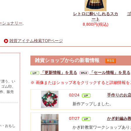
レトロに酔いしれるスカ
ゴ
ート
ーショナリー
,
8,800円(税込)
雑貨アイテム検索TOPページ
雑貨ショップからの新着情報
「更新情報」を見る
「セール情報」を見る
ド漂う、い
※ 画像またはショップ名をクリックすると詳細情報を
、ゴム印、
作、販売
02/24
手作りのお店C
新作アップしました。
07/27
かぎ針編み教
いい・おもし
かぎ針教室ワークショップあり