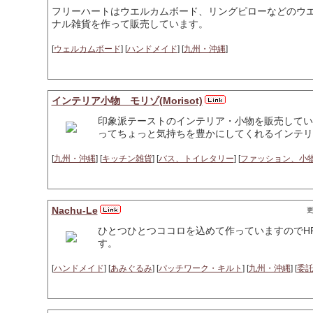
フリーハートはウエルカムボード、リングピローなどのウ
ナル雑貨を作って販売しています。
[
ウェルカムボード
] [
ハンドメイド
] [
九州・沖縄
]
インテリア小物 モリゾ(Morisot)
印象派テーストのインテリア・小物を販売してい
ってちょっと気持ちを豊かにしてくれるインテリ
[
九州・沖縄
] [
キッチン雑貨
] [
バス、トイレタリー
] [
ファッション、小
Nachu-Le
更
ひとつひとつココロを込めて作っていますのでH
す。
[
ハンドメイド
] [
あみぐるみ
] [
パッチワーク・キルト
] [
九州・沖縄
] [
委