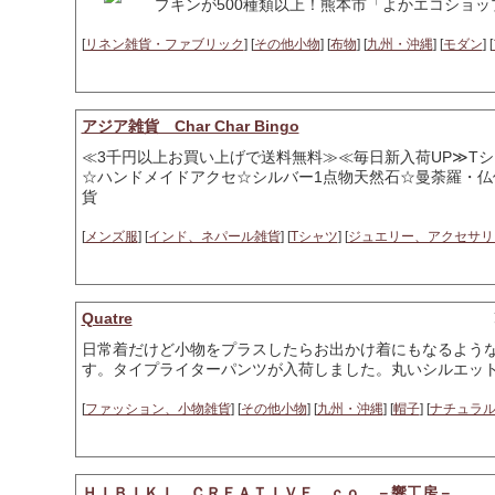
プキンが500種類以上！熊本市「よかエコショッ
[
リネン雑貨・ファブリック
] [
その他小物
] [
布物
] [
九州・沖縄
] [
モダン
] [
アジア雑貨 Char Char Bingo
≪3千円以上お買い上げで送料無料≫≪毎日新入荷UP≫T
☆ハンドメイドアクセ☆シルバー1点物天然石☆曼荼羅・
貨
[
メンズ服
] [
インド、ネパール雑貨
] [
Tシャツ
] [
ジュエリー、アクセサリ
Quatre
日常着だけど小物をプラスしたらお出かけ着にもなるよう
す。タイプライターパンツが入荷しました。丸いシルエッ
[
ファッション、小物雑貨
] [
その他小物
] [
九州・沖縄
] [
帽子
] [
ナチュラ
ＨＩＢＩＫＩ ＣＲＥＡＴＩＶＥ ｃｏ．－響工房－