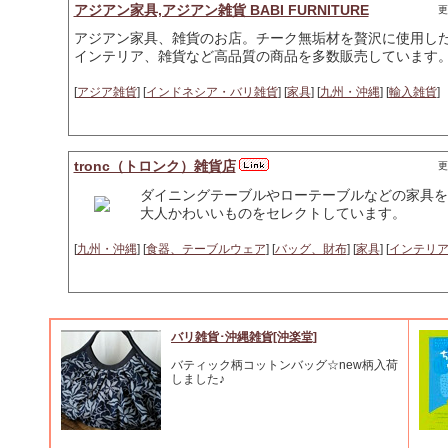
アジアン家具,アジアン雑貨 BABI FURNITURE
更
アジアン家具、雑貨のお店。チーク無垢材を贅沢に使用し
インテリア、雑貨など高品質の商品を多数販売しています
[
アジア雑貨
] [
インドネシア・バリ雑貨
] [
家具
] [
九州・沖縄
] [
輸入雑貨
]
tronc（トロンク）雑貨店
更
ダイニングテーブルやローテーブルなどの家具を
大人かわいいものをセレクトしています。
[
九州・沖縄
] [
食器、テーブルウェア
] [
バッグ、財布
] [
家具
] [
インテリ
バリ雑貨･沖縄雑貨[沖楽堂]
バティック柄コットンバッグ☆new柄入荷
しました♪