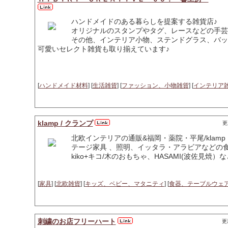
ハンドメイドのある暮らしを提案する雑貨店♪
オリジナルのスタンプやタグ、レースなどの手芸
その他、インテリア小物、ステンドグラス、バッ
可愛いセレクト雑貨も取り揃えています♪
[
ハンドメイド材料
] [
生活雑貨
] [
ファッション、小物雑貨
] [
インテリア
klamp / クランプ
更
北欧インテリアの通販&福岡・薬院・平尾/klam
テージ家具 、照明、イッタラ・アラビアなどの
kiko+キコ/木のおもちゃ、HASAMI(波佐見焼
[
家具
] [
北欧雑貨
] [
キッズ、ベビー、マタニティ
] [
食器、テーブルウェ
刺繍のお店フリーハート
更新