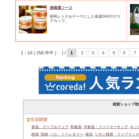
雑貨屋ソース
昭和レトロをテーマにした食器DAISYのマ
グカップ。
1 - 10 ( 258 件中 ) [ /
1
2
3
4
5
6
7
雑貨ショップ検
生活雑貨
食器、テーブルウェア
,
和食器
,
洋食器・ファイヤーキング
,
キッ
雑貨
,
収納
,
バス、トイレタリー
,
寝具
,
リネン雑貨・ファブリッ