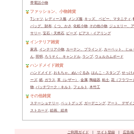
帯電話小物
ファッション、小物雑貨
Tシャツ
,
レディース服
,
メンズ服
,
キッズ、ベビー、マタニティ
,
バッグ、財布
,
くつ、かさ
,
化粧小物
,
その他小物
,
ジュエリー、
サリー
,
宝石・天然石
,
ビーズ
,
ピアス・イアリング
インテリア雑貨
家具
,
インテリア小物
,
カーテン、ブラインド
,
カーペット、じゅ
ん
,
照明
,
ろうそく、キャンドル
,
ランプ
,
ウェルカムボード
ハンドメイド雑貨
ハンドメイド
,
おもちゃ、ぬいぐるみ
,
はんこ・スタンプ
,
せっけ
ーズ
,
紙
,
ガラス
,
革（レザー）
,
金属
,
陶磁器
,
粘土
,
花（フラワー
物
,
パッチワーク・キルト
,
フェルト
,
木竹工
その他雑貨
ステーショナリー
,
ペットグッズ
,
ガーデニング
,
アート、デザイ
ストカード
,
絵画、絵本
ご利用ガイド
|
サイト登録
|
広告掲