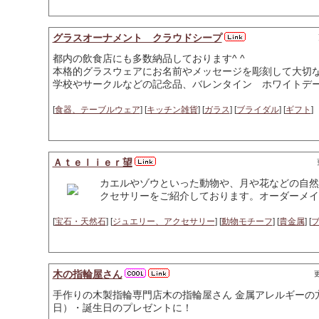
グラスオーナメント クラウドシープ
都内の飲食店にも多数納品しております^ ^
本格的グラスウェアにお名前やメッセージを彫刻して大切な
学校やサークルなどの記念品、バレンタイン ホワイトデ
[
食器、テーブルウェア
] [
キッチン雑貨
] [
ガラス
] [
ブライダル
] [
ギフト
]
Ａｔｅｌｉｅｒ望
カエルやゾウといった動物や、月や花などの自然
クセサリーをご紹介しております。オーダーメイ
[
宝石・天然石
] [
ジュエリー、アクセサリー
] [
動物モチーフ
] [
貴金属
] [
木の指輪屋さん
更
手作りの木製指輪専門店木の指輪屋さん 金属アレルギーの
日）・誕生日のプレゼントに！