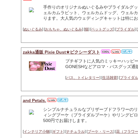
手作りのオリジナルぬいぐるみやブライダルグッ
ェルカムラビット、ウェルカムドッグ、ウェルカ
ります。大人気のウェディングキャットは特にお
[
ぬいぐるみ
] [
おもちゃ、ぬいぐるみ
] [
猫
] [
ペットグッズ
] [
ブライダル
] [
zakka通販 Pixie Dust★ピクシーダスト
プチギフトに人気のミッキーハッピ
GONESHなどアロマ・バスグッズ通
[
バス、トイレタリー
] [
生活雑貨
] [
ブライダ
and Petals.
シンプルナチュラルなプリザーブドフラワーのリ
ィングブーケ（ブライダルブーケ）やリングピロ
500円でお届けします。
[
インテリア小物
] [
ギフト
] [
ナチュラル
] [
ブーケ・リース
] [
花（フラワ