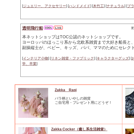
[
ジュエリー、アクセサリー
] [
ハンドメイド
] [
木竹工
] [
ナチュラル
] [
ブ
透明飛行船
更
本ネットショップはTOC公認のネットショップです。
ヨーロッパのほっこり系から北欧系雑貨まで大好き船長と
副操縦士が、ベビー、キッズ、パパ、ママのためにセレク
[
インテリア小物
] [
リネン雑貨・ファブリック
] [
キャラクターグッズ
] [
学、卒業
]
Zakka Rapi
バラ柄といやしの雑貨
ご自宅用・プレゼント用にどうぞ！
Zakka Cocker（癒し系生活雑貨）