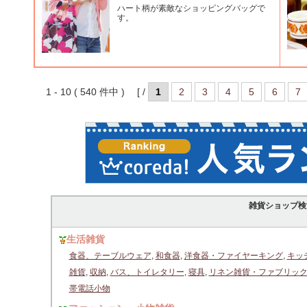
ハート柄が素敵なショッピングバッグで
す。
1 - 10 ( 540 件中 ) [ /
1
2
3
4
5
6
7
雑貨ショップ検
生活雑貨
食器、テーブルウェア
,
和食器
,
洋食器・ファイヤーキング
,
キッ
雑貨
,
収納
,
バス、トイレタリー
,
寝具
,
リネン雑貨・ファブリッ
帯電話小物