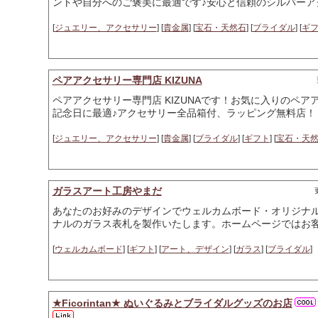
ントや自分へのご褒美に最適です♪安心と信頼のシルバーア
[
ジュエリー、アクセサリー
] [
貴金属
] [
宝石・天然石
] [
ブライダル
] [
ギ
ペアアクセサリー専門店 KIZUNA
ペアアクセサリー専門店 KIZUNAです！お気に入りのペ
記念日に最適♪アクセサリー全品箱付、ラッピング無料店！
[
ジュエリー、アクセサリー
] [
貴金属
] [
ブライダル
] [
ギフト
] [
宝石・天
ガラスアート工房やまだ
あなたのお好みのデザインでウェルカムボード・オリジナ
ナルのガラス表札を製作いたします。ホームページではお
[
ウェルカムボード
] [
ギフト
] [
アート、デザイン
] [
ガラス
] [
ブライダル
]
★Ficorintan★ ぬいぐるみとブライダルグッズのお店