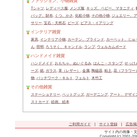
ファッション、小物雑貨
Tシャツ
,
レディース服
,
メンズ服
,
キッズ、ベビー、マタニティ
,
バッグ、財布
,
くつ、かさ
,
化粧小物
,
その他小物
,
ジュエリー、
サリー
,
宝石・天然石
,
ビーズ
,
ピアス・イアリング
インテリア雑貨
家具
,
インテリア小物
,
カーテン、ブラインド
,
カーペット、じゅ
ん
,
照明
,
ろうそく、キャンドル
,
ランプ
,
ウェルカムボード
ハンドメイド雑貨
ハンドメイド
,
おもちゃ、ぬいぐるみ
,
はんこ・スタンプ
,
せっけ
ーズ
,
紙
,
ガラス
,
革（レザー）
,
金属
,
陶磁器
,
粘土
,
花（フラワー
物
,
パッチワーク・キルト
,
フェルト
,
木竹工
その他雑貨
ステーショナリー
,
ペットグッズ
,
ガーデニング
,
アート、デザイ
ストカード
,
絵画、絵本
ご利用ガイド
|
サイト登録
|
広告掲
サイト内の画像・
Copyright (c) 2001-2