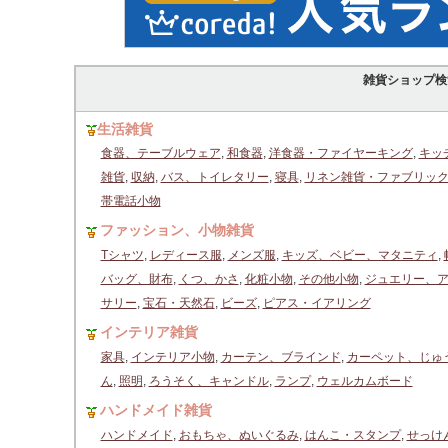
雑貨ショップ検
生活雑貨
食器、テーブルウェア
,
和食器
,
洋食器・ファイヤーキング
,
キッ
雑貨
,
収納
,
バス、トイレタリー
,
寝具
,
リネン雑貨・ファブリッ
帯電話小物
ファッション、小物雑貨
Tシャツ
,
レディース服
,
メンズ服
,
キッズ、ベビー、マタニティ
,
バッグ、財布
,
くつ、かさ
,
化粧小物
,
その他小物
,
ジュエリー、
サリー
,
宝石・天然石
,
ビーズ
,
ピアス・イアリング
インテリア雑貨
家具
,
インテリア小物
,
カーテン、ブラインド
,
カーペット、じゅ
ん
,
照明
,
ろうそく、キャンドル
,
ランプ
,
ウェルカムボード
ハンドメイド雑貨
ハンドメイド
,
おもちゃ、ぬいぐるみ
,
はんこ・スタンプ
,
せっけ