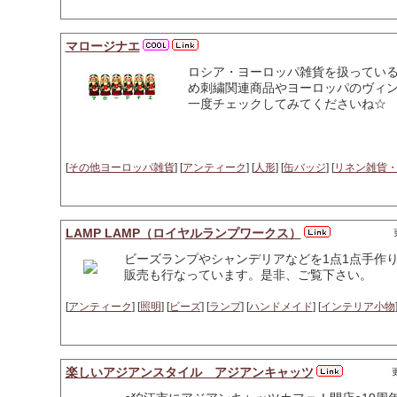
マロージナエ
ロシア・ヨーロッパ雑貨を扱ってい
め刺繍関連商品やヨーロッパのヴィン
一度チェックしてみてくださいね☆
[
その他ヨーロッパ雑貨
] [
アンティーク
] [
人形
] [
缶バッジ
] [
リネン雑貨
LAMP LAMP（ロイヤルランプワークス）
ビーズランプやシャンデリアなどを1点1点手作
販売も行なっています。是非、ご覧下さい。
[
アンティーク
] [
照明
] [
ビーズ
] [
ランプ
] [
ハンドメイド
] [
インテリア小物
楽しいアジアンスタイル アジアンキャッツ
更