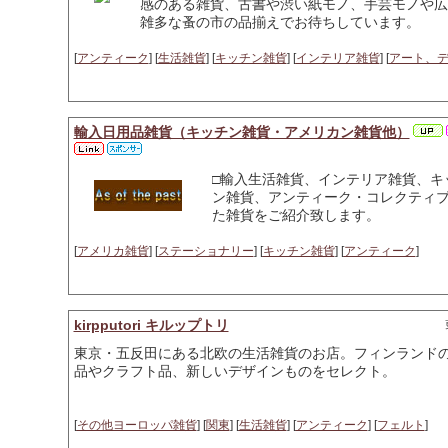
感のある雑貨、古書や渋い紙モノ、手芸モノや広
雑多な蚤の市の品揃えでお待ちしています。
[
アンティーク
] [
生活雑貨
] [
キッチン雑貨
] [
インテリア雑貨
] [
アート、
輸入日用品雑貨（キッチン雑貨・アメリカン雑貨他）
□輸入生活雑貨、インテリア雑貨、キ
ン雑貨、アンティーク・コレクティブル雑貨
た雑貨をご紹介致します。
[
アメリカ雑貨
] [
ステーショナリー
] [
キッチン雑貨
] [
アンティーク
]
kirpputori キルップトリ
東京・五反田にある北欧の生活雑貨のお店。フィンランド
品やクラフト品、新しいデザインものをセレクト。
[
その他ヨーロッパ雑貨
] [
関東
] [
生活雑貨
] [
アンティーク
] [
フェルト
]