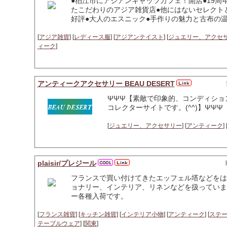
●狛江市にアジアンキャッツカフェ！開店●19周
たこだわりのアジア雑貨店●他にはないセレクト
好評●大人のエスニック●手作りの魅力と古布の温
[
アジア雑貨
] [
レディース服
] [
アジアンテイスト
] [
ジュエリー、アクセ
ィーク
]
アンティークアクセサリー BEAU DESERT
ΨΨΨ【素敵で印象的、コンディショ
コレクターサイトです。(^^)】ΨΨΨ
[
ジュエリー、アクセサリー
] [
アンティーク
] 
plaisir/プレジール
フランスで買い付けてきたエッフェル塔などをは
ョナリー、インテリア、リネンなどを扱っていま
ー各種入荷です。
[
フランス雑貨
] [
キッチン雑貨
] [
インテリア小物
] [
アンティーク
] [
ステ
テーブルウェア
] [
関東
]