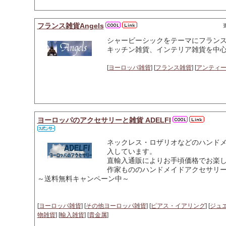
フランス雑貨Angels
更
シャービーシックをテーマにフラン
キッチン雑貨、インテリア雑貨を中心
[
ヨーロッパ雑貨
] [
フランス雑貨
] [
アンティ
ヨーロッパのアクセサリーと雑貨 ADELFI
ネックレス・ロザリオなどのハンド
入しています。
直輸入通販によりお手頃価格でお楽
作家もののハンドメイドアクセサリ
～送料無料キャンペーン中～
[
ヨーロッパ雑貨
] [
その他ヨーロッパ雑貨
] [
ピアス・イアリング
] [
ジュ
物雑貨
] [
輸入雑貨
] [
貴金属
]