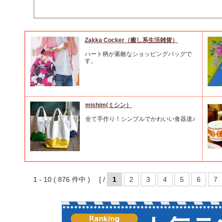
Zakka Cocker（癒し系生活雑貨）
ハート柄が素敵なショッピングバッグで
す。
mishim(ミシン）
全て手作り！シンプルでかわいい食器達♪
1 - 10 ( 876 件中 ) [ /
1
2
3
4
5
6
7