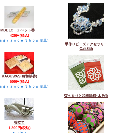
MDBLC チベット香
420円(税込)
ａｇｒａｎｃｅ Ｓｈｏｐ 華薫）
手作りビーズアクセサリー
CaitSith
KAGUWASHI(和紙香)
500円(税込)
ａｇｒａｎｃｅ Ｓｈｏｐ 華薫）
森の香りと和紙雑貨*木乃香
香立て
1,200円(税込)
（gecko）