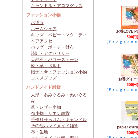
キャンドル・アロマグッズ
ファッション小物
お洋服
ルームウェア
お香LOVE P
キッズ・ベビー・マタニティ
500円
ヘアアクセ
（Ｆｒａｇｒａｎｃ
バッグ・ポーチ・財布
時計・アクセサリー
天然石・パワーストーン
靴・革・ベルト
帽子・傘・ファッション小物
コスメグッズ
お香ダイエ
500円
ハンドメイド雑貨
（Ｆｒａｇｒａｎｃ
人形・あみぐるみ・ぬいぐる
み
革・レザー小物
布小物・リネン雑貨
手作りせっけん・キャンドル
その他ハンドメイド雑貨
papier d'a
布・生地
600円
（Ｆｒａｇｒａｎｃ