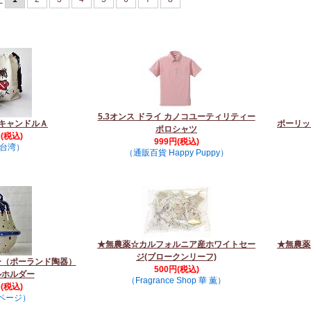
5.3オンス ドライ カノコユーティリティー
マキャンドルＡ
ポーリッ
ポロシャツ
円(税込)
999円(税込)
×台湾）
（通販百貨 Happy Puppy）
★無農薬☆カルフォルニア産ホワイトセー
★無農薬
ジ(ブロークンリーフ)
ー（ポーランド陶器）
500円(税込)
ルホルダー
（Fragrance Shop 華 薫）
円(税込)
ページ）