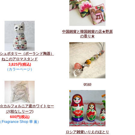
中国雑貨と韓国雑貨の店★野原
の香り★
シュポタリー（ポーランド陶器）
ねこのアロマスタンド
3,825円(税込)
（カラーページ）
grap
☆カルフォルニア産ホワイトセー
ジ(枝なしリーフ)
600円(税込)
（Fragrance Shop 華 薫）
ロシア雑貨いりえのほとり