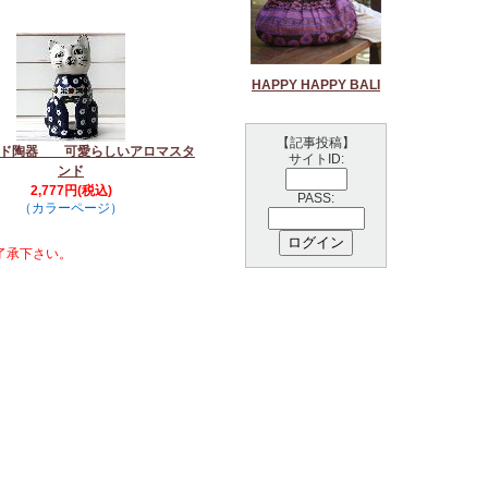
HAPPY HAPPY BALI
【記事投稿】
ンド陶器 可愛らしいアロマスタ
サイトID:
ンド
2,777円(税込)
PASS:
（カラーページ）
了承下さい。