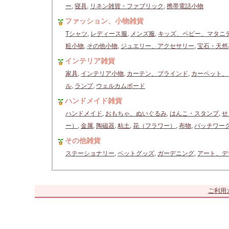
ー
,
寝具
,
リネン雑貨・ファブリック
,
携帯電話小物
ファッション、小物雑貨
Tシャツ
,
レディース服
,
メンズ服
,
キッズ、ベビー、マタニ
粧小物
,
その他小物
,
ジュエリー、アクセサリー
,
宝石・天然
インテリア雑貨
家具
,
インテリア小物
,
カーテン、ブラインド
,
カーペット、
ル
,
ランプ
,
ウェルカムボード
ハンドメイド雑貨
ハンドメイド
,
おもちゃ、ぬいぐるみ
,
はんこ・スタンプ
,
せ
ー）
,
金属
,
陶磁器
,
粘土
,
花（フラワー）
,
布物
,
パッチワー
その他雑貨
ステーショナリー
,
ペットグッズ
,
ガーデニング
,
アート、デ
ご利用