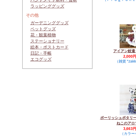
ハンドメイド材料・資材
ラッピンググッズ
その他
ガーデニンググッズ
ペットグッズ
花・観葉植物
ステーショナリー
絵本・ポストカード
アイアン蚊遣り
日記・手帳
2,000
エコグッズ
（雑貨 *zakk
ポーリッシュポタリ
ねこのアロ
3,663
（カラー