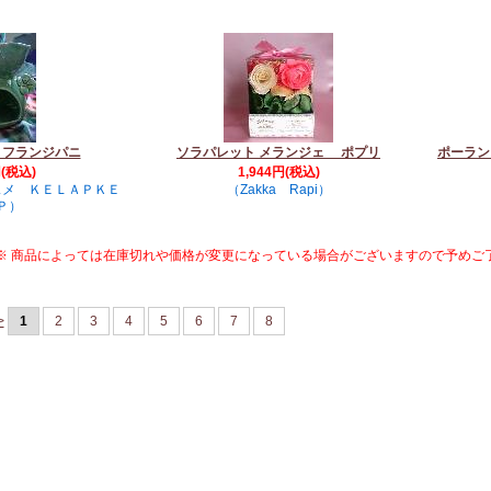
 フランジパニ
ソラパレット メランジェ ポプリ
ポーラ
円(税込)
1,944円(税込)
スメ ＫＥＬＡＰＫＥ
（Zakka Rapi）
Ｐ）
※ 商品によっては在庫切れや価格が変更になっている場合がございますので予めご
>
1
2
3
4
5
6
7
8