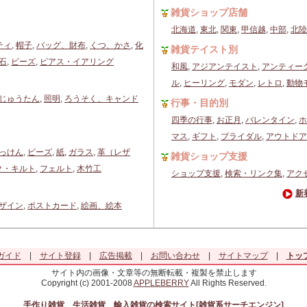
雑貨ショップ店舗
北海道
,
東北
,
関東
,
甲信越
,
中部
,
北陸
ティ
,
帽子
,
バッグ、財布
,
くつ、かさ
,
化
雑貨テイスト別
石
,
ビーズ
,
ピアス・イアリング
和風
,
アジアンテイスト
,
アンティー
ル
,
ヒーリング
,
モダン
,
レトロ
,
動物
じゅうたん
,
照明
,
ろうそく、キャンド
行事・目的別
四季の行事
,
お正月
,
バレンタイン
,
ホ
マス
,
ギフト
,
ブライダル
,
アウトドア
っけん
,
ビーズ
,
紙
,
ガラス
,
革（レザ
雑貨ショップ支援
ク・キルト
,
フェルト
,
木竹工
ショップ支援
,
検索・リンク集
,
アク
新
ザイン
,
ポストカード
,
絵画、絵本
ガイド
|
サイト登録
|
広告掲載
|
お問い合わせ
|
サイトマップ
|
トッ
サイト内の画像・文章等の無断転載・複製を禁止します
Copyright (c) 2001-2008
APPLEBERRY
All Rights Reserved.
手作り雑貨、生活雑貨、輸入雑貨の検索サイト[雑貨系サーチエンジン]