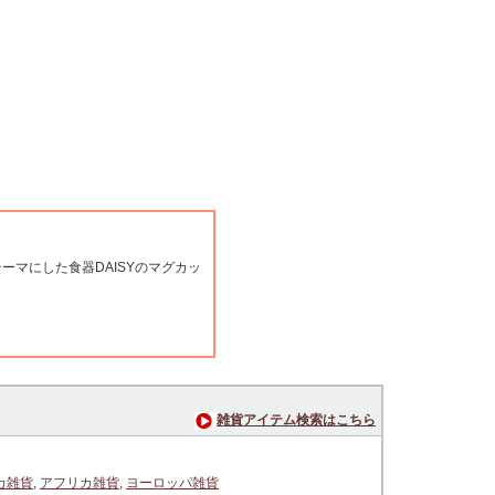
ーマにした食器DAISYのマグカッ
雑貨アイテム検索はこちら
カ雑貨
,
アフリカ雑貨
,
ヨーロッパ雑貨