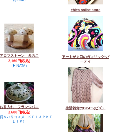
chica online store
アロマストーン きのこ
アートがま口のガマリック*パ
2,160円(税込)
ーティ
（HINATA）
お香入れ フランジパニ
生活雑貨のBISES(ビズ）
2,600円(税込)
貨＆バリコスメ ＫＥＬＡＰＫＥ
ＬＩＰ）