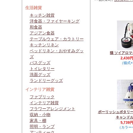
生活雑貨
キッチン雑貨
洋食器・ファイヤーキング
和食器
アジアン食器
テーブルウェア・カラトリー
キッチンリネン
ベッドリネン・おやすみグッ
猫 ソイアロ
ズ
2,430
バスグッズ
（猫式
トイレタリー
洗面グッズ
ランドリーグッズ
インテリア雑貨
ファブリック
インテリア雑貨
フラワーアレンジメント
ポーリッシュポタリ
収納・小物
キャンド
家具・棚
5,739
照明・ランプ
（カラー
アンティーク