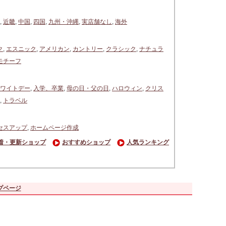
,
近畿
,
中国
,
四国
,
九州・沖縄
,
実店舗なし
,
海外
ク
,
エスニック
,
アメリカン
,
カントリー
,
クラシック
,
ナチュラ
モチーフ
ワイトデー
,
入学、卒業
,
母の日・父の日
,
ハロウィン
,
クリス
,
トラベル
セスアップ
,
ホームページ作成
着・更新ショップ
おすすめショップ
人気ランキング
プページ