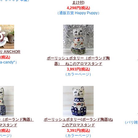
まけ付)
4,298円(税込)
（通販百貨 Happy Puppy）
 ANCHOR
円(税込)
ポーリッシュポタリー（ポーランド陶
a-candy*）
器） ねこのアロマスタンド
3,993円(税込)
（カラーページ）
ー（ポーランド陶器）
ポーリッシュポタリー(ポーランド陶器)ね
（バリ雑
マスタンド
このアロマスタンド
円(税込)
3,391円(税込)
ページ）
（カラーページ）