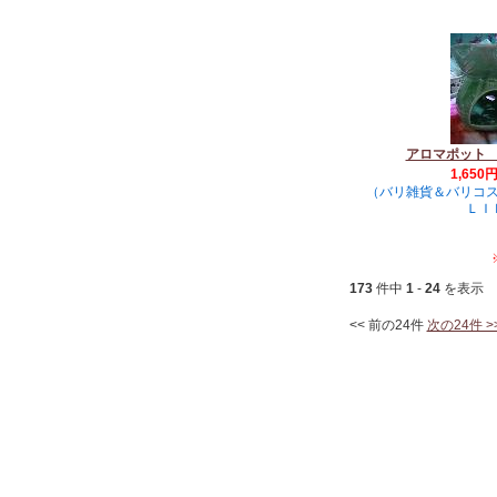
アロマポット
1,650
（バリ雑貨＆バリコ
ＬＩ
173
件中
1
-
24
を表示
<< 前の24件
次の24件 >