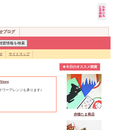
せブログ
せ
サイトマップ
★今日のオススメ雑貨
Store
ラワーアレンジも承ります♪
赤猫たま商店