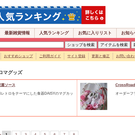
最新雑貨情報
人気ランキング
お気に入りリスト
お知ら
おすすめショップ
ご利用ガイド
サイト登録
更新と修正
お問い合わ
ロマグッズ
貨屋ソース
CrossRoad
和レトロをテーマにした食器DAISYのマグカッ
オーダーフ
。
>
1
2
3
4
5
6
7
8