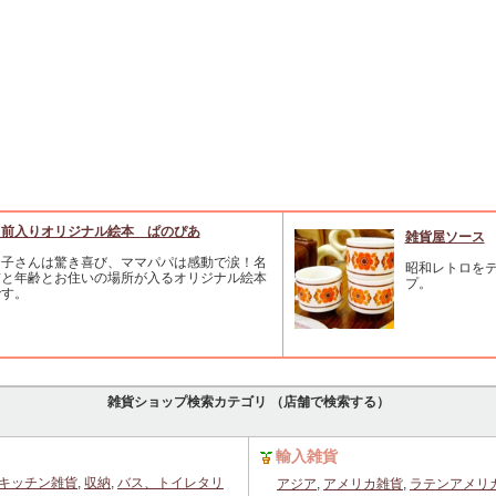
名前入りオリジナル絵本 ぱのぴあ
雑貨屋ソース
お子さんは驚き喜び、ママパパは感動で涙！名
昭和レトロをテ
前と年齢とお住いの場所が入るオリジナル絵本
プ。
です。
雑貨ショップ検索カテゴリ （店舗で検索する）
輸入雑貨
キッチン雑貨
,
収納
,
バス、トイレタリ
アジア
,
アメリカ雑貨
,
ラテンアメリ