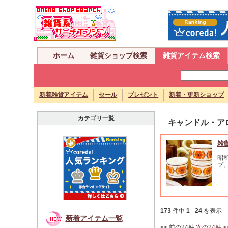
ホーム
雑貨ショップ検索
雑貨アイテム検索
新着雑貨アイテム
セール
プレゼント
新着・更新ショップ
カテゴリ一覧
キャンドル・ア
雑
昭
プ
173
件中
1
-
24
を表示
新着アイテム一覧
<< 前の24件
次の24件 >