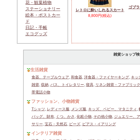
花・観葉植物
ゴブラ
ステーショナリー
レトロに酔いしれるスカート
絵本・ポストカー
8,800円(税込)
ド
日記・手帳
エコグッズ
雑貨ショップ検
生活雑貨
食器、テーブルウェア
,
和食器
,
洋食器・ファイヤーキング
,
キッ
雑貨
,
収納
,
バス、トイレタリー
,
寝具
,
リネン雑貨・ファブリッ
帯電話小物
ファッション、小物雑貨
Tシャツ
,
レディース服
,
メンズ服
,
キッズ、ベビー、マタニティ
,
バッグ、財布
,
くつ、かさ
,
化粧小物
,
その他小物
,
ジュエリー、
サリー
,
宝石・天然石
,
ビーズ
,
ピアス・イアリング
インテリア雑貨