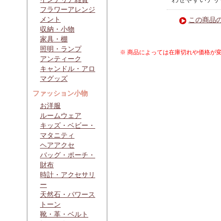
フラワーアレンジ
メント
この商品
収納・小物
家具・棚
照明・ランプ
※ 商品によっては在庫切れや価格が
アンティーク
キャンドル・アロ
マグッズ
ファッション小物
お洋服
ルームウェア
キッズ・ベビー・
マタニティ
ヘアアクセ
バッグ・ポーチ・
財布
時計・アクセサリ
ー
天然石・パワース
トーン
靴・革・ベルト