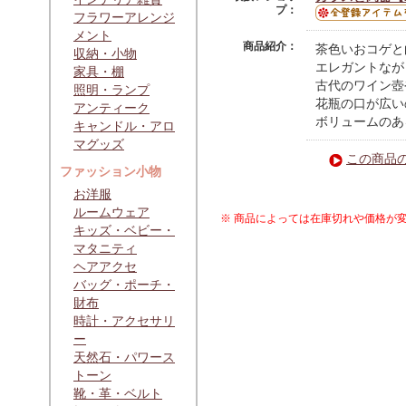
プ：
フラワーアレンジ
メント
商品紹介：
茶色いおコゲと
収納・小物
エレガントなが
家具・棚
古代のワイン壺
照明・ランプ
花瓶の口が広い
アンティーク
ボリュームのあ
キャンドル・アロ
マグッズ
この商品
ファッション小物
お洋服
ルームウェア
※ 商品によっては在庫切れや価格が
キッズ・ベビー・
マタニティ
ヘアアクセ
バッグ・ポーチ・
財布
時計・アクセサリ
ー
天然石・パワース
トーン
靴・革・ベルト