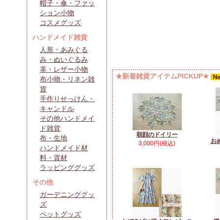
帽子・傘・ファッ
ション小物
コスメグッズ
ハンドメイド雑貨
人形・あみぐる
み・ぬいぐるみ
革・レザー小物
★新着雑貨アイテムPICKUP★
布小物・リネン雑
貨
手作りせっけん・
キャンドル
その他ハンドメイ
ド雑貨
朝顔のドイリー
布・生地
お
3,000円(税込)
ハンドメイド材
料・資材
ラッピンググッズ
その他
ガーデニンググッ
ズ
ペットグッズ