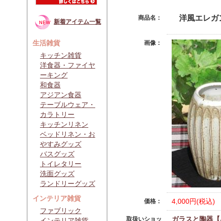
洋風エレガ
商品名：
新着アイテム一覧
生活雑貨
画像：
キッチン雑貨
洋食器・ファイヤ
ーキング
和食器
アジアン食器
テーブルウェア・
カラトリー
キッチンリネン
ベッドリネン・お
やすみグッズ
バスグッズ
トイレタリー
洗面グッズ
ランドリーグッズ
インテリア雑貨
4,000円(税込)
価格：
ファブリック
ガラスと陶器【At
取扱いショッ
インテリア雑貨