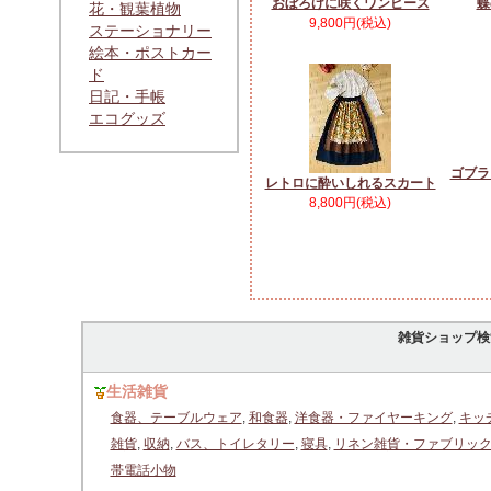
おぼろげに咲くワンピース
蝶
花・観葉植物
9,800円(税込)
ステーショナリー
絵本・ポストカー
ド
日記・手帳
エコグッズ
ゴブラ
レトロに酔いしれるスカート
8,800円(税込)
雑貨ショップ検
生活雑貨
食器、テーブルウェア
,
和食器
,
洋食器・ファイヤーキング
,
キッ
雑貨
,
収納
,
バス、トイレタリー
,
寝具
,
リネン雑貨・ファブリッ
帯電話小物