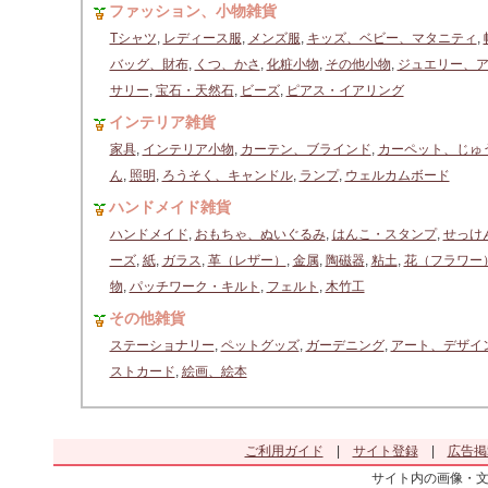
ファッション、小物雑貨
Tシャツ
,
レディース服
,
メンズ服
,
キッズ、ベビー、マタニティ
,
バッグ、財布
,
くつ、かさ
,
化粧小物
,
その他小物
,
ジュエリー、
サリー
,
宝石・天然石
,
ビーズ
,
ピアス・イアリング
インテリア雑貨
家具
,
インテリア小物
,
カーテン、ブラインド
,
カーペット、じゅ
ん
,
照明
,
ろうそく、キャンドル
,
ランプ
,
ウェルカムボード
ハンドメイド雑貨
ハンドメイド
,
おもちゃ、ぬいぐるみ
,
はんこ・スタンプ
,
せっけ
ーズ
,
紙
,
ガラス
,
革（レザー）
,
金属
,
陶磁器
,
粘土
,
花（フラワー
物
,
パッチワーク・キルト
,
フェルト
,
木竹工
その他雑貨
ステーショナリー
,
ペットグッズ
,
ガーデニング
,
アート、デザイ
ストカード
,
絵画、絵本
ご利用ガイド
|
サイト登録
|
広告掲
サイト内の画像・