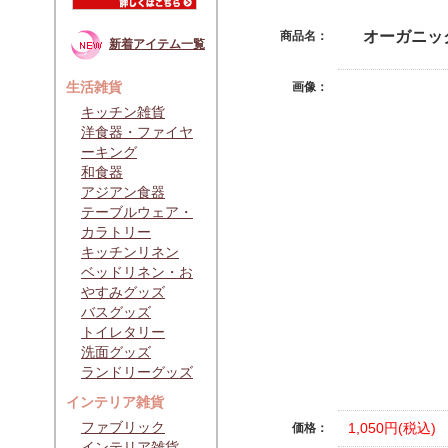
オーガニッ
商品名：
新着アイテム一覧
生活雑貨
画像：
キッチン雑貨
洋食器・ファイヤ
ーキング
和食器
アジアン食器
テーブルウェア・
カラトリー
キッチンリネン
ベッドリネン・お
やすみグッズ
バスグッズ
トイレタリー
洗面グッズ
ランドリーグッズ
インテリア雑貨
ファブリック
1,050円(税込)
価格：
インテリア雑貨