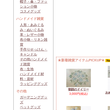
帽子・傘・ファッ
ション小物
コスメグッズ
ハンドメイド雑貨
人形・あみぐる
み・ぬいぐるみ
革・レザー小物
布小物・リネン雑
貨
手作りせっけん・
キャンドル
その他ハンドメイ
★新着雑貨アイテムPICKUP★
ド雑貨
布・生地
ハンドメイド材
料・資材
ラッピンググッズ
朝顔のドイリー
その他
お
3,000円(税込)
ガーデニンググッ
ズ
ペットグッズ