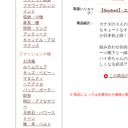
フラワーアレンジ
取扱いショッ
【Scubed】
メント
プ：
収納・小物
家具・棚
商品紹介：
カナダの３人の
照明・ランプ
もキュートなオーガ
アンティーク
が日本初上陸！
キャンドル・アロ
マグッズ
組み合わせ自由
ー☆靴下と一緒
ファッション小物
ハイ赤ちゃんの
お洋服
しくなる必須ア
ルームウェア
キッズ・ベビー・
この商品
マタニティ
ヘアアクセ
バッグ・ポーチ・
※ 商品によっては在庫切れや価格が
財布
時計・アクセサリ
ー
天然石・パワース
トーン
靴・革・ベルト