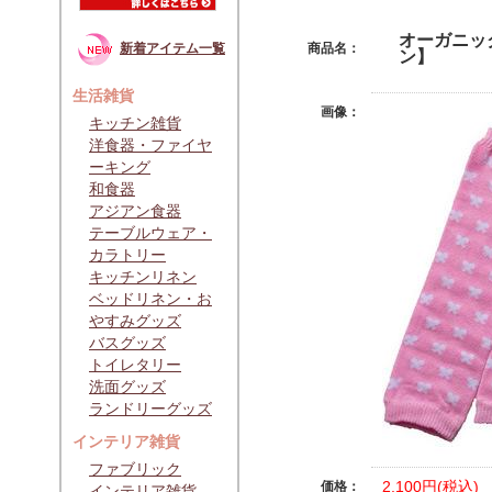
オーガニッ
商品名：
新着アイテム一覧
ン】
生活雑貨
画像：
キッチン雑貨
洋食器・ファイヤ
ーキング
和食器
アジアン食器
テーブルウェア・
カラトリー
キッチンリネン
ベッドリネン・お
やすみグッズ
バスグッズ
トイレタリー
洗面グッズ
ランドリーグッズ
インテリア雑貨
ファブリック
2,100円(税込)
価格：
インテリア雑貨