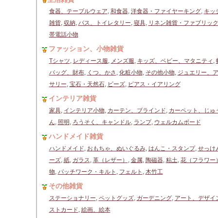
食器、テーブルウェア
,
和食器
,
洋食器・ファイヤーキング
,
キッ
雑貨
,
収納
,
バス、トイレタリー
,
寝具
,
リネン雑貨・ファブリッ
帯電話小物
ファッション、小物雑貨
Tシャツ
,
レディース服
,
メンズ服
,
キッズ、ベビー、マタニティ
,
バッグ、財布
,
くつ、かさ
,
化粧小物
,
その他小物
,
ジュエリー、
サリー
,
宝石・天然石
,
ビーズ
,
ピアス・イアリング
インテリア雑貨
家具
,
インテリア小物
,
カーテン、ブラインド
,
カーペット、じゅ
ん
,
照明
,
ろうそく、キャンドル
,
ランプ
,
ウェルカムボード
ハンドメイド雑貨
ハンドメイド
,
おもちゃ、ぬいぐるみ
,
はんこ・スタンプ
,
せっけ
ーズ
,
紙
,
ガラス
,
革（レザー）
,
金属
,
陶磁器
,
粘土
,
花（フラワー
物
,
パッチワーク・キルト
,
フェルト
,
木竹工
その他雑貨
ステーショナリー
,
ペットグッズ
,
ガーデニング
,
アート、デザイ
ストカード
,
絵画、絵本