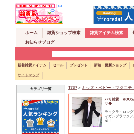
ホーム
雑貨ショップ検索
雑貨アイテム検索
お知らせブログ
新着雑貨アイテム
セール
プレゼント
新着・更新ショップ
サイトマップ
TOP
>
キッズ・ベビー・マタニテ
カテゴリ一覧
バリ雑貨 ROOS
サ◆
ライクラ・ロング
ィガンブラック／
定！