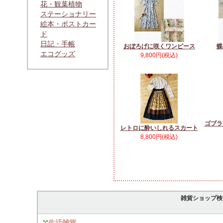
花・観葉植物
ステーショナリー
絵本・ポストカー
ド
日記・手帳
おぼろげに咲くワンピース
蝶
エコグッズ
9,800円(税込)
ゴブラ
レトロに酔いしれるスカート
8,800円(税込)
雑貨ショップ検
生活雑貨