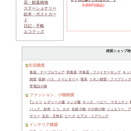
レトロに酔いしれるスカート
花・観葉植物
8,800円(税込)
ステーショナリー
絵本・ポストカー
ド
日記・手帳
エコグッズ
雑貨ショップ検
生活雑貨
食器、テーブルウェア
,
和食器
,
洋食器・ファイヤーキング
,
キッ
雑貨
,
収納
,
バス、トイレタリー
,
寝具
,
リネン雑貨・ファブリッ
帯電話小物
ファッション、小物雑貨
Tシャツ
,
レディース服
,
メンズ服
,
キッズ、ベビー、マタニティ
,
バッグ、財布
,
くつ、かさ
,
化粧小物
,
その他小物
,
ジュエリー、
サリー
,
宝石・天然石
,
ビーズ
,
ピアス・イアリング
インテリア雑貨