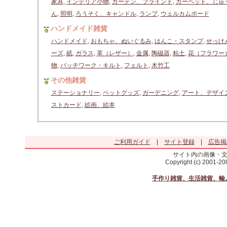
家具
,
インテリア小物
,
カーテン、ブラインド
,
カーペット、じゅ
ん
,
照明
,
ろうそく、キャンドル
,
ランプ
,
ウェルカムボード
ハンドメイド雑貨
ハンドメイド
,
おもちゃ、ぬいぐるみ
,
はんこ・スタンプ
,
せっけ
ーズ
,
紙
,
ガラス
,
革（レザー）
,
金属
,
陶磁器
,
粘土
,
花（フラワー
物
,
パッチワーク・キルト
,
フェルト
,
木竹工
その他雑貨
ステーショナリー
,
ペットグッズ
,
ガーデニング
,
アート、デザイ
ストカード
,
絵画、絵本
ご利用ガイド
|
サイト登録
|
広告掲
サイト内の画像・
Copyright (c) 2001-2
手作り雑貨、生活雑貨、輸