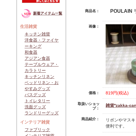
POULAI
商品名：
新着アイテム一覧
生活雑貨
画像：
キッチン雑貨
洋食器・ファイヤ
ーキング
和食器
アジアン食器
テーブルウェア・
カラトリー
キッチンリネン
ベッドリネン・お
やすみグッズ
819円(税込)
価格：
バスグッズ
トイレタリー
取扱いショッ
雑貨*zakka-can
洗面グッズ
プ：
ランドリーグッズ
商品紹介：
リボンやマスキ
インテリア雑貨
便利です。
ファブリック
インテリア雑貨