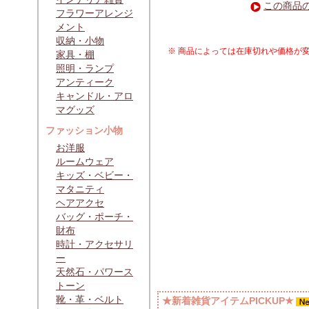
この商品
フラワーアレンジ
メント
収納・小物
※ 商品によっては在庫切れや価格が
家具・棚
照明・ランプ
アンティーク
キャンドル・アロ
マグッズ
ファッション小物
お洋服
ルームウェア
キッズ・ベビー・
マタニティ
ヘアアクセ
バッグ・ポーチ・
財布
時計・アクセサリ
ー
天然石・パワース
トーン
靴・革・ベルト
★新着雑貨アイテムPICKUP★