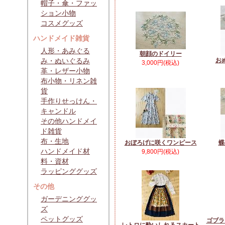
帽子・傘・ファッ
ション小物
コスメグッズ
ハンドメイド雑貨
人形・あみぐる
朝顔のドイリー
み・ぬいぐるみ
お
3,000円(税込)
革・レザー小物
布小物・リネン雑
貨
手作りせっけん・
キャンドル
その他ハンドメイ
ド雑貨
布・生地
おぼろげに咲くワンピース
蝶
ハンドメイド材
9,800円(税込)
料・資材
ラッピンググッズ
その他
ガーデニンググッ
ズ
ペットグッズ
ゴブラ