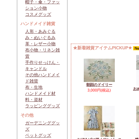
帽子・傘・ファッ
ション小物
コスメグッズ
ハンドメイド雑貨
人形・あみぐる
み・ぬいぐるみ
革・レザー小物
★新着雑貨アイテムPICKUP★
布小物・リネン雑
貨
手作りせっけん・
キャンドル
その他ハンドメイ
ド雑貨
朝顔のドイリー
布・生地
お
3,000円(税込)
ハンドメイド材
料・資材
ラッピンググッズ
その他
ガーデニンググッ
ズ
ペットグッズ