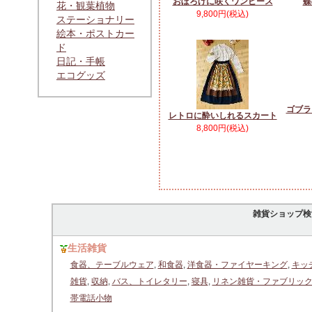
おぼろげに咲くワンピース
蝶
花・観葉植物
9,800円(税込)
ステーショナリー
絵本・ポストカー
ド
日記・手帳
エコグッズ
ゴブラ
レトロに酔いしれるスカート
8,800円(税込)
雑貨ショップ検
生活雑貨
食器、テーブルウェア
,
和食器
,
洋食器・ファイヤーキング
,
キッ
雑貨
,
収納
,
バス、トイレタリー
,
寝具
,
リネン雑貨・ファブリッ
帯電話小物