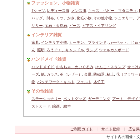
ファッション、小物雑貨
Tシャツ
,
レディース服
,
メンズ服
,
キッズ、ベビー、マタニティ
,
バッグ、財布
,
くつ、かさ
,
化粧小物
,
その他小物
,
ジュエリー、
サリー
,
宝石・天然石
,
ビーズ
,
ピアス・イアリング
インテリア雑貨
家具
,
インテリア小物
,
カーテン、ブラインド
,
カーペット、じゅ
ん
,
照明
,
ろうそく、キャンドル
,
ランプ
,
ウェルカムボード
ハンドメイド雑貨
ハンドメイド
,
おもちゃ、ぬいぐるみ
,
はんこ・スタンプ
,
せっけ
ーズ
,
紙
,
ガラス
,
革（レザー）
,
金属
,
陶磁器
,
粘土
,
花（フラワー
物
,
パッチワーク・キルト
,
フェルト
,
木竹工
その他雑貨
ステーショナリー
,
ペットグッズ
,
ガーデニング
,
アート、デザイ
ストカード
,
絵画、絵本
ご利用ガイド
|
サイト登録
|
広告掲
サイト内の画像・