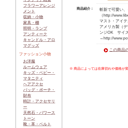
フラワーアレンジ
商品紹介：
斬新で可愛い、
メント
（http://ww
収納・小物
マスト・アイテ
家具・棚
アメリカ製（デ
照明・ランプ
ンジOK サイ
アンティーク
→http://www.po
キャンドル・アロ
マグッズ
この商品
ファッション小物
お洋服
ルームウェア
※ 商品によっては在庫切れや価格が
キッズ・ベビー・
マタニティ
ヘアアクセ
バッグ・ポーチ・
財布
時計・アクセサリ
ー
天然石・パワース
トーン
靴・革・ベルト