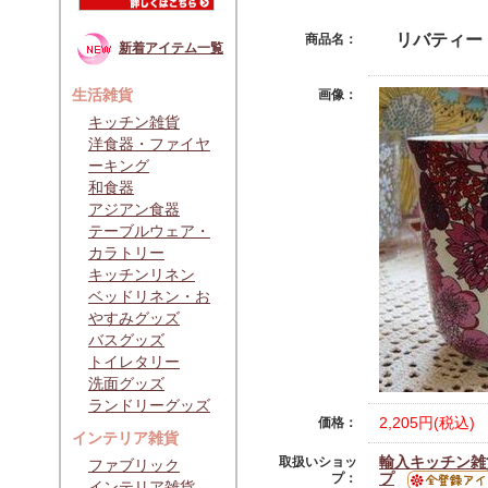
リバティー
商品名：
新着アイテム一覧
生活雑貨
画像：
キッチン雑貨
洋食器・ファイヤ
ーキング
和食器
アジアン食器
テーブルウェア・
カラトリー
キッチンリネン
ベッドリネン・お
やすみグッズ
バスグッズ
トイレタリー
洗面グッズ
ランドリーグッズ
2,205円(税込)
価格：
インテリア雑貨
輸入キッチン雑
取扱いショッ
ファブリック
プ
プ：
インテリア雑貨