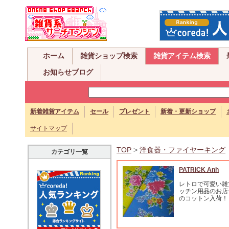
ホーム
雑貨ショップ検索
雑貨アイテム検索
お知らせブログ
新着雑貨アイテム
セール
プレゼント
新着・更新ショップ
サイトマップ
TOP
>
洋食器・ファイヤーキング
カテゴリ一覧
PATRICK Anh
レトロで可愛い雑
ッチン用品のお店
のコットン入荷！