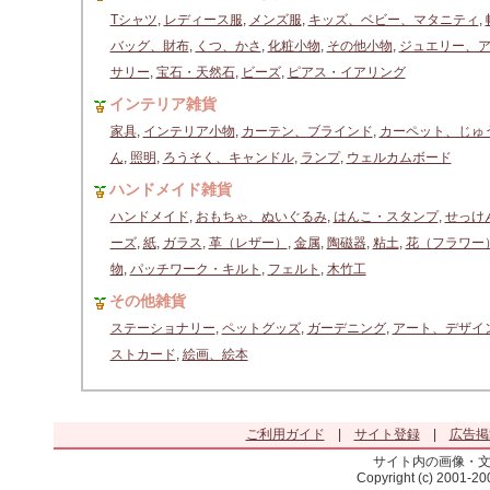
Tシャツ
,
レディース服
,
メンズ服
,
キッズ、ベビー、マタニティ
,
バッグ、財布
,
くつ、かさ
,
化粧小物
,
その他小物
,
ジュエリー、
サリー
,
宝石・天然石
,
ビーズ
,
ピアス・イアリング
インテリア雑貨
家具
,
インテリア小物
,
カーテン、ブラインド
,
カーペット、じゅ
ん
,
照明
,
ろうそく、キャンドル
,
ランプ
,
ウェルカムボード
ハンドメイド雑貨
ハンドメイド
,
おもちゃ、ぬいぐるみ
,
はんこ・スタンプ
,
せっけ
ーズ
,
紙
,
ガラス
,
革（レザー）
,
金属
,
陶磁器
,
粘土
,
花（フラワー
物
,
パッチワーク・キルト
,
フェルト
,
木竹工
その他雑貨
ステーショナリー
,
ペットグッズ
,
ガーデニング
,
アート、デザイ
ストカード
,
絵画、絵本
ご利用ガイド
|
サイト登録
|
広告掲
サイト内の画像・
Copyright (c) 2001-2