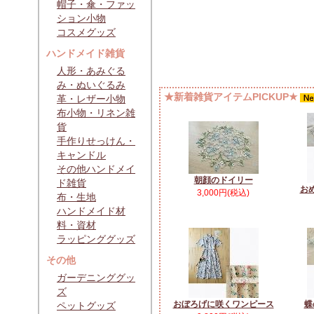
帽子・傘・ファッ
ション小物
コスメグッズ
ハンドメイド雑貨
人形・あみぐる
み・ぬいぐるみ
★新着雑貨アイテムPICKUP★
革・レザー小物
布小物・リネン雑
貨
手作りせっけん・
キャンドル
その他ハンドメイ
朝顔のドイリー
ド雑貨
お
3,000円(税込)
布・生地
ハンドメイド材
料・資材
ラッピンググッズ
その他
ガーデニンググッ
ズ
おぼろげに咲くワンピース
蝶
ペットグッズ