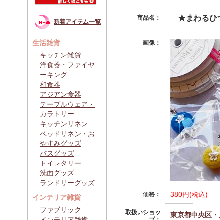
★まわるひ
商品名：
新着アイテム一覧
生活雑貨
画像：
キッチン雑貨
洋食器・ファイヤ
ーキング
和食器
アジアン食器
テーブルウェア・
カラトリー
キッチンリネン
ベッドリネン・お
やすみグッズ
バスグッズ
トイレタリー
洗面グッズ
ランドリーグッズ
380円(税込)
価格：
インテリア雑貨
ファブリック
取扱いショッ
東京都中央区・八
インテリア雑貨
プ：