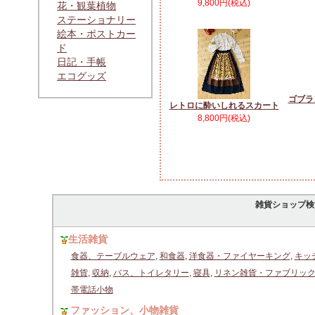
9,800円(税込)
花・観葉植物
ステーショナリー
絵本・ポストカー
ド
日記・手帳
エコグッズ
ゴブラ
レトロに酔いしれるスカート
8,800円(税込)
雑貨ショップ検
生活雑貨
食器、テーブルウェア
,
和食器
,
洋食器・ファイヤーキング
,
キッ
雑貨
,
収納
,
バス、トイレタリー
,
寝具
,
リネン雑貨・ファブリッ
帯電話小物
ファッション、小物雑貨