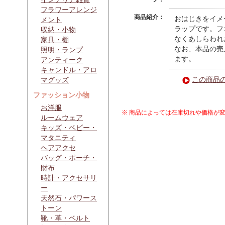
フラワーアレンジ
商品紹介：
おはじきをイメ
メント
ラップです。フ
収納・小物
なくあしらわれ
家具・棚
なお、本品の売
照明・ランプ
ます。
アンティーク
キャンドル・アロ
この商品
マグッズ
ファッション小物
お洋服
※ 商品によっては在庫切れや価格が
ルームウェア
キッズ・ベビー・
マタニティ
ヘアアクセ
バッグ・ポーチ・
財布
時計・アクセサリ
ー
天然石・パワース
トーン
靴・革・ベルト