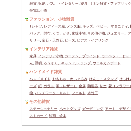
雑貨
,
収納
,
バス、トイレタリー
,
寝具
,
リネン雑貨・ファブリッ
帯電話小物
ファッション、小物雑貨
Tシャツ
,
レディース服
,
メンズ服
,
キッズ、ベビー、マタニティ
,
バッグ、財布
,
くつ、かさ
,
化粧小物
,
その他小物
,
ジュエリー、
サリー
,
宝石・天然石
,
ビーズ
,
ピアス・イアリング
インテリア雑貨
家具
,
インテリア小物
,
カーテン、ブラインド
,
カーペット、じゅ
ん
,
照明
,
ろうそく、キャンドル
,
ランプ
,
ウェルカムボード
ハンドメイド雑貨
ハンドメイド
,
おもちゃ、ぬいぐるみ
,
はんこ・スタンプ
,
せっけ
ーズ
,
紙
,
ガラス
,
革（レザー）
,
金属
,
陶磁器
,
粘土
,
花（フラワー
物
,
パッチワーク・キルト
,
フェルト
,
木竹工
その他雑貨
ステーショナリー
,
ペットグッズ
,
ガーデニング
,
アート、デザイ
ストカード
,
絵画、絵本