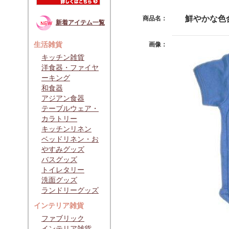
鮮やかな色
商品名：
新着アイテム一覧
生活雑貨
画像：
キッチン雑貨
洋食器・ファイヤ
ーキング
和食器
アジアン食器
テーブルウェア・
カラトリー
キッチンリネン
ベッドリネン・お
やすみグッズ
バスグッズ
トイレタリー
洗面グッズ
ランドリーグッズ
インテリア雑貨
ファブリック
インテリア雑貨