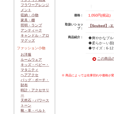
フラワーアレンジ
メント
収納・小物
1,050円(税込)
価格：
家具・棚
取扱いショッ
照明・ランプ
【Scubed】
プ：
アンティーク
キャンドル・アロ
商品紹介：
◆爽やかなブル
マグッズ
◆柔らか～い肌
ファッション小物
◆サイズ：6-12
お洋服
この商品
ルームウェア
キッズ・ベビー・
マタニティ
ヘアアクセ
※ 商品によっては在庫切れや価格が
バッグ・ポーチ・
財布
時計・アクセサリ
ー
天然石・パワース
トーン
靴・革・ベルト