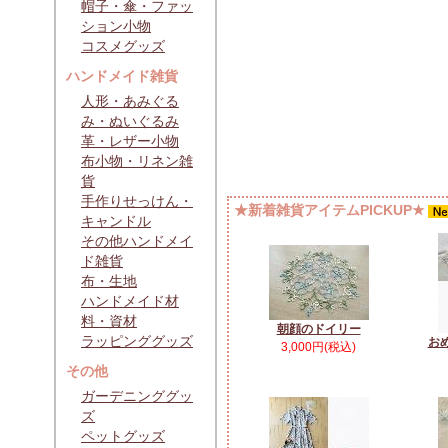
帽子・傘・ファッ
ション小物
コスメグッズ
ハンドメイド雑貨
人形・あみぐる
み・ぬいぐるみ
革・レザー小物
布小物・リネン雑
貨
手作りせっけん・
★新着雑貨アイテムPICKUP★
キャンドル
その他ハンドメイ
ド雑貨
布・生地
ハンドメイド材
料・資材
朝顔のドイリー
ラッピンググッズ
お
3,000円(税込)
その他
ガーデニンググッ
ズ
ペットグッズ