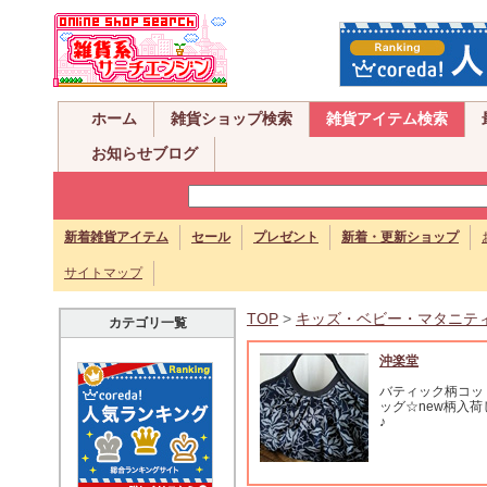
ホーム
雑貨ショップ検索
雑貨アイテム検索
お知らせブログ
新着雑貨アイテム
セール
プレゼント
新着・更新ショップ
サイトマップ
TOP
>
キッズ・ベビー・マタニテ
カテゴリ一覧
沖楽堂
バティック柄コッ
ッグ☆new柄入荷
♪