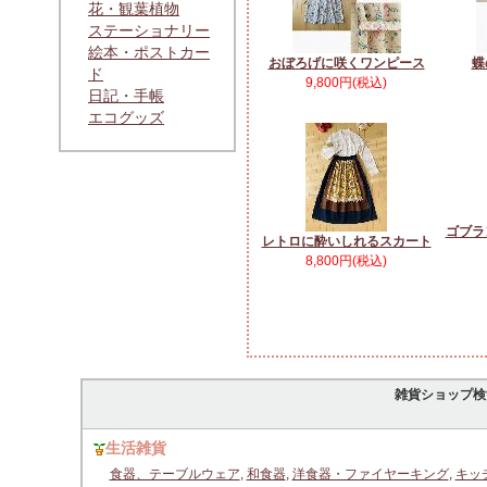
花・観葉植物
ステーショナリー
絵本・ポストカー
おぼろげに咲くワンピース
蝶
ド
9,800円(税込)
日記・手帳
エコグッズ
ゴブラ
レトロに酔いしれるスカート
8,800円(税込)
雑貨ショップ検
生活雑貨
食器、テーブルウェア
,
和食器
,
洋食器・ファイヤーキング
,
キッ