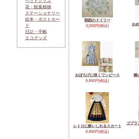
ペットグッズ
花・観葉植物
ステーショナリー
絵本・ポストカー
朝顔のドイリー
お
ド
3,000円(税込)
日記・手帳
エコグッズ
おぼろげに咲くワンピース
蝶
9,800円(税込)
ゴブラ
レトロに酔いしれるスカート
8,800円(税込)