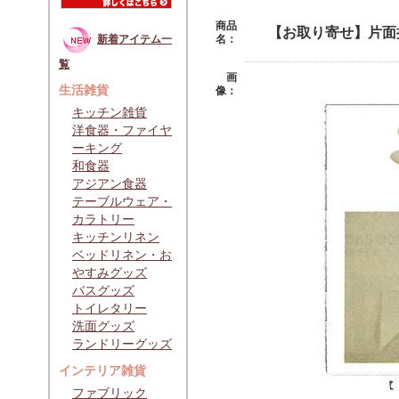
商品
【お取り寄せ】片面
名：
新着アイテム一
覧
画
生活雑貨
像：
キッチン雑貨
洋食器・ファイヤ
ーキング
和食器
アジアン食器
テーブルウェア・
カラトリー
キッチンリネン
ベッドリネン・お
やすみグッズ
バスグッズ
トイレタリー
洗面グッズ
ランドリーグッズ
インテリア雑貨
ファブリック