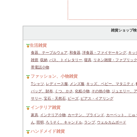
雑貨ショップ検
生活雑貨
食器、テーブルウェア
,
和食器
,
洋食器・ファイヤーキング
,
キッ
雑貨
,
収納
,
バス、トイレタリー
,
寝具
,
リネン雑貨・ファブリッ
帯電話小物
ファッション、小物雑貨
Tシャツ
,
レディース服
,
メンズ服
,
キッズ、ベビー、マタニティ
,
バッグ、財布
,
くつ、かさ
,
化粧小物
,
その他小物
,
ジュエリー、
サリー
,
宝石・天然石
,
ビーズ
,
ピアス・イアリング
インテリア雑貨
家具
,
インテリア小物
,
カーテン、ブラインド
,
カーペット、じゅ
ん
,
照明
,
ろうそく、キャンドル
,
ランプ
,
ウェルカムボード
ハンドメイド雑貨