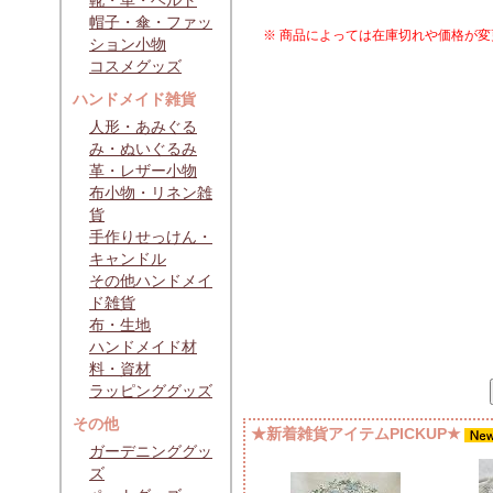
靴・革・ベルト
帽子・傘・ファッ
※ 商品によっては在庫切れや価格が
ション小物
コスメグッズ
ハンドメイド雑貨
人形・あみぐる
み・ぬいぐるみ
革・レザー小物
布小物・リネン雑
貨
手作りせっけん・
キャンドル
その他ハンドメイ
ド雑貨
布・生地
ハンドメイド材
料・資材
ラッピンググッズ
その他
★新着雑貨アイテムPICKUP★
ガーデニンググッ
ズ