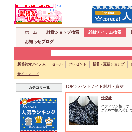
ホーム
雑貨ショップ検索
雑貨アイテム検索
お知らせブログ
新着雑貨アイテム
セール
プレゼント
新着・更新ショップ
サイトマップ
TOP
>
ハンドメイド材料・資材
カテゴリ一覧
沖楽堂
バティック柄コッ
グ☆new柄入荷し