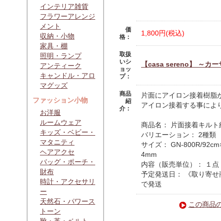
インテリア雑貨
フラワーアレンジ
メント
価
1,800円(税込)
収納・小物
格：
家具・棚
取扱
照明・ランプ
いシ
【casa sereno】 ～
アンティーク
ョッ
キャンドル・アロ
プ：
マグッズ
商品
片面にアイロン接着樹脂
ファッション小物
紹
アイロン接着する事によ
介：
お洋服
ルームウェア
商品名： 片面接着キルト
キッズ・ベビー・
バリエーション： 2種類
マタニティ
サイズ： GN-800R/92c
ヘアアクセ
4mm
バッグ・ポーチ・
内容（販売単位）： １点
財布
予定発送日： 《取り寄せ
時計・アクセサリ
で発送
ー
天然石・パワース
この商品
トーン