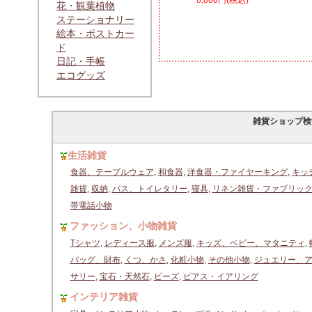
8,800円(税込)
花・観葉植物
ステーショナリー
絵本・ポストカー
ド
日記・手帳
エコグッズ
雑貨ショップ検
生活雑貨
食器、テーブルウェア
,
和食器
,
洋食器・ファイヤーキング
,
キッ
雑貨
,
収納
,
バス、トイレタリー
,
寝具
,
リネン雑貨・ファブリッ
帯電話小物
ファッション、小物雑貨
Tシャツ
,
レディース服
,
メンズ服
,
キッズ、ベビー、マタニティ
,
バッグ、財布
,
くつ、かさ
,
化粧小物
,
その他小物
,
ジュエリー、
サリー
,
宝石・天然石
,
ビーズ
,
ピアス・イアリング
インテリア雑貨