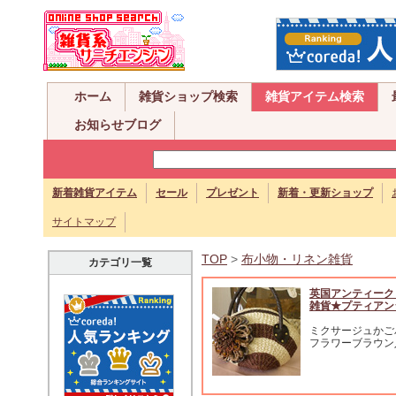
ホーム
雑貨ショップ検索
雑貨アイテム検索
お知らせブログ
新着雑貨アイテム
セール
プレゼント
新着・更新ショップ
サイトマップ
TOP
>
布小物・リネン雑貨
カテゴリ一覧
英国アンティーク
雑貨★プティアン
ミクサージュかご
フラワーブラウン