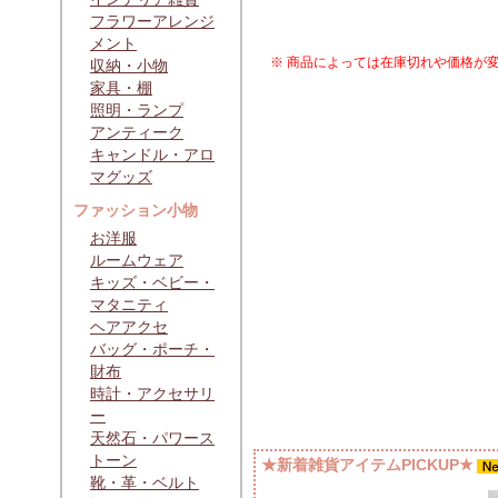
フラワーアレンジ
メント
※ 商品によっては在庫切れや価格が
収納・小物
家具・棚
照明・ランプ
アンティーク
キャンドル・アロ
マグッズ
ファッション小物
お洋服
ルームウェア
キッズ・ベビー・
マタニティ
ヘアアクセ
バッグ・ポーチ・
財布
時計・アクセサリ
ー
天然石・パワース
トーン
★新着雑貨アイテムPICKUP★
靴・革・ベルト