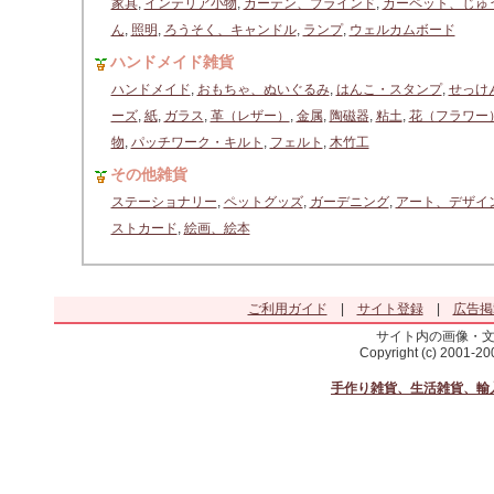
家具
,
インテリア小物
,
カーテン、ブラインド
,
カーペット、じゅ
ん
,
照明
,
ろうそく、キャンドル
,
ランプ
,
ウェルカムボード
ハンドメイド雑貨
ハンドメイド
,
おもちゃ、ぬいぐるみ
,
はんこ・スタンプ
,
せっけ
ーズ
,
紙
,
ガラス
,
革（レザー）
,
金属
,
陶磁器
,
粘土
,
花（フラワー
物
,
パッチワーク・キルト
,
フェルト
,
木竹工
その他雑貨
ステーショナリー
,
ペットグッズ
,
ガーデニング
,
アート、デザイ
ストカード
,
絵画、絵本
ご利用ガイド
|
サイト登録
|
広告掲
サイト内の画像・
Copyright (c) 2001-2
手作り雑貨、生活雑貨、輸