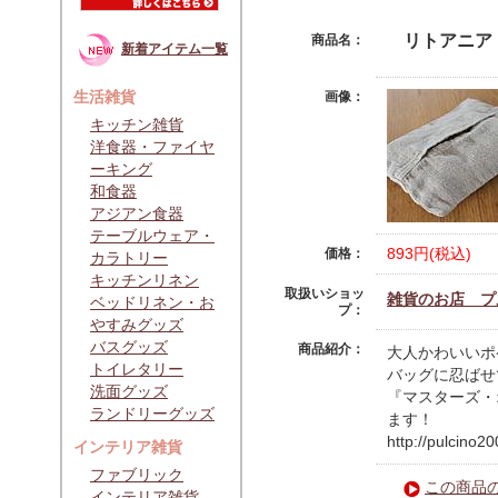
リトアニア
商品名：
新着アイテム一覧
生活雑貨
画像：
キッチン雑貨
洋食器・ファイヤ
ーキング
和食器
アジアン食器
テーブルウェア・
893円(税込)
価格：
カラトリー
キッチンリネン
取扱いショッ
雑貨のお店 プル
ベッドリネン・お
プ：
やすみグッズ
バスグッズ
商品紹介：
大人かわいいポ
トイレタリー
バッグに忍ばせ
洗面グッズ
『マスターズ・
ランドリーグッズ
ます！
http://pulcino2
インテリア雑貨
ファブリック
この商品
インテリア雑貨