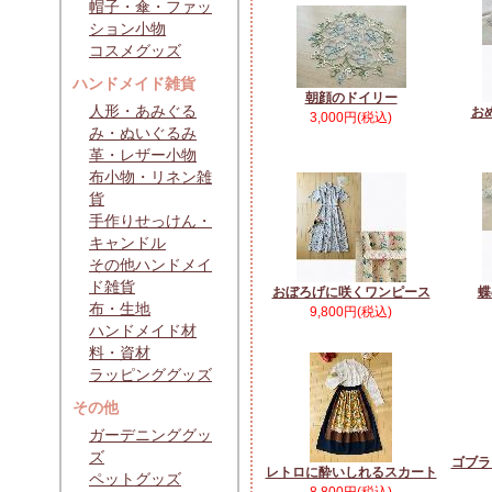
帽子・傘・ファッ
ション小物
コスメグッズ
ハンドメイド雑貨
朝顔のドイリー
人形・あみぐる
お
3,000円(税込)
み・ぬいぐるみ
革・レザー小物
布小物・リネン雑
貨
手作りせっけん・
キャンドル
その他ハンドメイ
ド雑貨
おぼろげに咲くワンピース
蝶
布・生地
9,800円(税込)
ハンドメイド材
料・資材
ラッピンググッズ
その他
ガーデニンググッ
ズ
ゴブラ
レトロに酔いしれるスカート
ペットグッズ