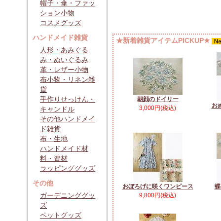
帽子・傘・ファッ
ション小物
コスメグッズ
ハンドメイド雑貨
★新着雑貨アイテムPICKUP★
人形・あみぐる
み・ぬいぐるみ
革・レザー小物
布小物・リネン雑
貨
手作りせっけん・
朝顔のドイリー
お
3,000円(税込)
キャンドル
その他ハンドメイ
ド雑貨
布・生地
ハンドメイド材
料・資材
ラッピンググッズ
その他
おぼろげに咲くワンピース
蝶
ガーデニンググッ
9,800円(税込)
ズ
ペットグッズ