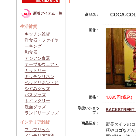
新着アイテム一覧
COCA-CO
商品名：
生活雑貨
画像：
キッチン雑貨
洋食器・ファイヤ
ーキング
和食器
アジアン食器
テーブルウェア・
カラトリー
キッチンリネン
ベッドリネン・お
やすみグッズ
バスグッズ
4,095円(税込)
価格：
トイレタリー
洗面グッズ
取扱いショッ
BACKSTREET
ランドリーグッズ
プ：
インテリア雑貨
商品紹介：
縦長タイプのコ
ファブリック
瓶やロゴなどが
インテリア雑貨