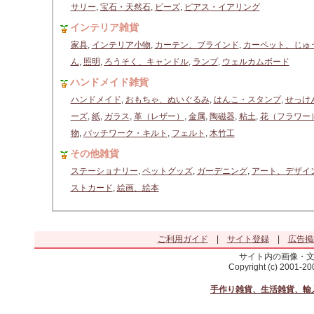
サリー
,
宝石・天然石
,
ビーズ
,
ピアス・イアリング
インテリア雑貨
家具
,
インテリア小物
,
カーテン、ブラインド
,
カーペット、じゅ
ん
,
照明
,
ろうそく、キャンドル
,
ランプ
,
ウェルカムボード
ハンドメイド雑貨
ハンドメイド
,
おもちゃ、ぬいぐるみ
,
はんこ・スタンプ
,
せっけ
ーズ
,
紙
,
ガラス
,
革（レザー）
,
金属
,
陶磁器
,
粘土
,
花（フラワー
物
,
パッチワーク・キルト
,
フェルト
,
木竹工
その他雑貨
ステーショナリー
,
ペットグッズ
,
ガーデニング
,
アート、デザイ
ストカード
,
絵画、絵本
ご利用ガイド
|
サイト登録
|
広告掲
サイト内の画像・
Copyright (c) 2001-2
手作り雑貨、生活雑貨、輸