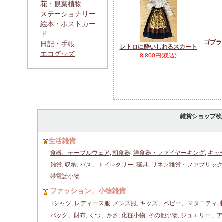
花・観葉植物
ステーショナリー
絵本・ポストカー
ド
ゴブラ
日記・手帳
レトロに酔いしれるスカート
エコグッズ
8,800円(税込)
雑貨ショップ検
生活雑貨
食器、テーブルウェア
,
和食器
,
洋食器・ファイヤーキング
,
キッ
雑貨
,
収納
,
バス、トイレタリー
,
寝具
,
リネン雑貨・ファブリッ
帯電話小物
ファッション、小物雑貨
Tシャツ
,
レディース服
,
メンズ服
,
キッズ、ベビー、マタニティ
,
バッグ、財布
,
くつ、かさ
,
化粧小物
,
その他小物
,
ジュエリー、