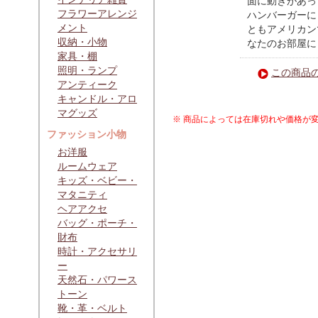
面に動きがあっ
フラワーアレンジ
ハンバーガーに
メント
ともアメリカン
収納・小物
なたのお部屋に
家具・棚
照明・ランプ
この商品
アンティーク
キャンドル・アロ
マグッズ
※ 商品によっては在庫切れや価格が
ファッション小物
お洋服
ルームウェア
キッズ・ベビー・
マタニティ
ヘアアクセ
バッグ・ポーチ・
財布
時計・アクセサリ
ー
天然石・パワース
トーン
靴・革・ベルト