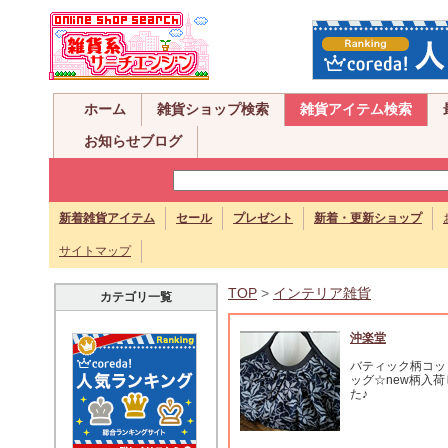
ホーム
雑貨ショップ検索
雑貨アイテム検索
お知らせブログ
新着雑貨アイテム
セール
プレゼント
新着・更新ショップ
サイトマップ
TOP
>
インテリア雑貨
カテゴリ一覧
沖楽堂
バティック柄コッ
ッグ☆new柄入
た♪