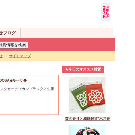
せブログ
せ
サイトマップ
★今日のオススメ雑貨
OOSA◆ルーサ◆
ングカーディガンブラック／生産
森の香りと和紙雑貨*木乃香