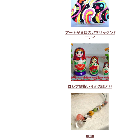
アートがま口のガマリック*パ
ーティ
ロシア雑貨いりえのほとり
grap