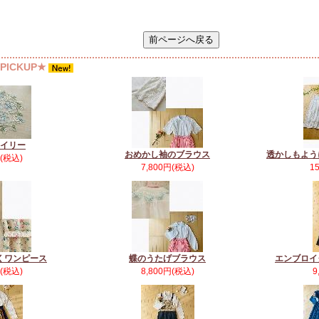
ICKUP★
イリー
おめかし袖のブラウス
透かしもよう
円(税込)
7,800円(税込)
1
くワンピース
蝶のうたげブラウス
エンブロイ
円(税込)
8,800円(税込)
9