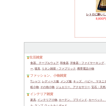
レトロに酔いし
8,800
生活雑貨
食器、テーブルウェア
,
和食器
,
洋食器・ファイヤーキング
,
ー
,
寝具
,
リネン雑貨・ファブリック
,
携帯電話小物
ファッション、小物雑貨
Tシャツ
,
レディース服
,
メンズ服
,
キッズ、ベビー、マタニ
粧小物
,
その他小物
,
ジュエリー、アクセサリー
,
宝石・天然
インテリア雑貨
家具
,
インテリア小物
,
カーテン、ブラインド
,
カーペット、
ル
,
ランプ
,
ウェルカムボード