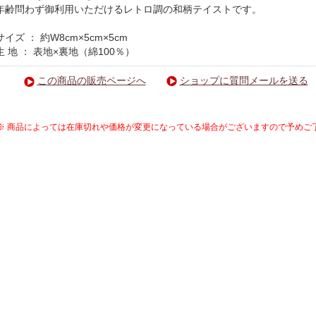
年齢問わず御利用いただけるレトロ調の和柄テイストです。
サイズ ： 約W8cm×5cm×5cm
生 地 ： 表地×裏地（綿100％）
この商品の販売ページへ
ショップに質問メールを送る
※ 商品によっては在庫切れや価格が変更になっている場合がございますので予めご