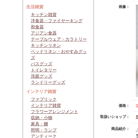
生活雑貨
画像：
キッチン雑貨
洋食器・ファイヤーキング
和食器
アジアン食器
テーブルウェア・カラトリー
キッチンリネン
ベッドリネン・おやすみグッ
ズ
バスグッズ
トイレタリー
洗面グッズ
ランドリーグッズ
インテリア雑貨
ファブリック
インテリア雑貨
価格：
フラワーアレンジメント
取扱いショップ：
収納・小物
家具・棚
商品紹介：
照明・ランプ
アンティーク