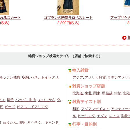
れるスカート
ゴブランの誘惑サロペスカート
アップリケ
円(税込)
8,800円(税込)
8
雑貨ショップ検索カテゴリ （店舗で検索する）
輸入雑貨
キッチン雑貨
,
収納
,
バス、トイレタリ
アジア
,
アメリカ雑貨
,
ラテンアメリ
雑貨ショップ店舗
北海道
,
東北
,
関東
,
甲信越
,
中部
,
北陸
ティ
,
帽子
,
バッグ、財布
,
くつ、かさ
,
化
雑貨テイスト別
石
,
ビーズ
,
ピアス・イアリング
和風
,
アジアンテイスト
,
アンティー
ル
,
ヒーリング
,
モダン
,
レトロ
,
動物
じゅうたん
,
照明
,
ろうそく、キャンド
行事・目的別