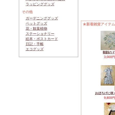
ラッピンググッズ
その他
ガーデニンググッズ
ペットグッズ
★新着雑貨アイテムP
花・観葉植物
ステーショナリー
絵本・ポストカード
日記・手帳
エコグッズ
朝顔のド
3,000
おぼろげに咲
9,800