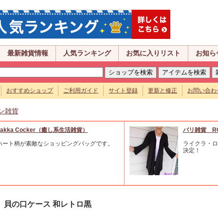
最新雑貨情報
人気ランキング
お気に入りリスト
お知ら
おすすめショップ
ご利用ガイド
サイト登録
更新と修正
お問い合わ
ン雑貨
Zakka Cocker（癒し系生活雑貨）
バリ雑貨 R
ハート柄が素敵なショッピングバッグです。
ライクラ・ロ
決定！
貝の口ケース 和レトロ黒