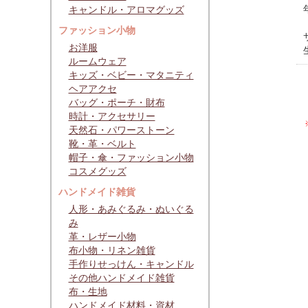
キャンドル・アロマグッズ
ファッション小物
お洋服
ルームウェア
キッズ・ベビー・マタニティ
ヘアアクセ
バッグ・ポーチ・財布
時計・アクセサリー
天然石・パワーストーン
靴・革・ベルト
帽子・傘・ファッション小物
コスメグッズ
ハンドメイド雑貨
人形・あみぐるみ・ぬいぐる
み
革・レザー小物
布小物・リネン雑貨
手作りせっけん・キャンドル
その他ハンドメイド雑貨
布・生地
ハンドメイド材料・資材