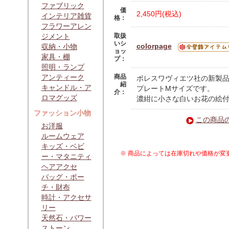
ファブリック
価
2,450円(税込)
インテリア雑貨
格：
フラワーアレン
ジメント
取扱
いシ
colorpage
収納・小物
ョッ
家具・棚
プ：
照明・ランプ
アンティーク
商品
ボレスワヴィエツ社の新製品
紹
キャンドル・ア
プレートMサイズです。
介：
ロマグッズ
濃紺に小さな白いお花の絵
ファッション小物
この商品
お洋服
ルームウェア
キッズ・ベビ
※ 商品によっては在庫切れや価格が変
ー・マタニティ
ヘアアクセ
バッグ・ポー
チ・財布
時計・アクセサ
リー
天然石・パワー
ストーン