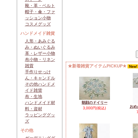
靴・革・ベルト
帽子・傘・ファ
ッション小物
コスメグッズ
ハンドメイド雑貨
人形・あみぐる
み・ぬいぐるみ
革・レザー小物
布小物・リネン
雑貨
★新着雑貨アイテムPICKUP★
手作りせっけ
ん・キャンドル
その他ハンドメ
イド雑貨
布・生地
ハンドメイド材
朝顔のドイリー
おめ
3,000円(税込)
料・資材
ラッピンググッ
ズ
その他