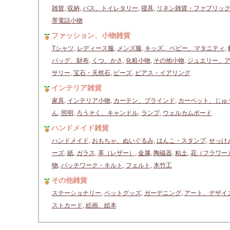
雑貨
,
収納
,
バス、トイレタリー
,
寝具
,
リネン雑貨・ファブリッ
帯電話小物
ファッション、小物雑貨
Tシャツ
,
レディース服
,
メンズ服
,
キッズ、ベビー、マタニティ
,
バッグ、財布
,
くつ、かさ
,
化粧小物
,
その他小物
,
ジュエリー、
サリー
,
宝石・天然石
,
ビーズ
,
ピアス・イアリング
インテリア雑貨
家具
,
インテリア小物
,
カーテン、ブラインド
,
カーペット、じゅ
ん
,
照明
,
ろうそく、キャンドル
,
ランプ
,
ウェルカムボード
ハンドメイド雑貨
ハンドメイド
,
おもちゃ、ぬいぐるみ
,
はんこ・スタンプ
,
せっけ
ーズ
,
紙
,
ガラス
,
革（レザー）
,
金属
,
陶磁器
,
粘土
,
花（フラワー
物
,
パッチワーク・キルト
,
フェルト
,
木竹工
その他雑貨
ステーショナリー
,
ペットグッズ
,
ガーデニング
,
アート、デザイ
ストカード
,
絵画、絵本