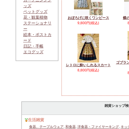
ガーデニンググ
ッズ
ペットグッズ
花・観葉植物
おぼろげに咲くワンピース
蝶
ステーショナリ
9,800円(税込)
ー
絵本・ポストカ
ード
日記・手帳
エコグッズ
ゴブラ
レトロに酔いしれるスカート
8,800円(税込)
雑貨ショップ検
生活雑貨
食器、テーブルウェア
,
和食器
,
洋食器・ファイヤーキング
,
キッ