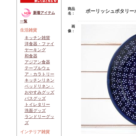
商品
ポーリッシュポタリー
新着アイテム
名：
一覧
画
生活雑貨
像：
キッチン雑貨
洋食器・ファイ
ヤーキング
和食器
アジアン食器
テーブルウェ
ア・カラトリー
キッチンリネン
ベッドリネン・
おやすみグッズ
バスグッズ
トイレタリー
洗面グッズ
ランドリーグッ
ズ
インテリア雑貨