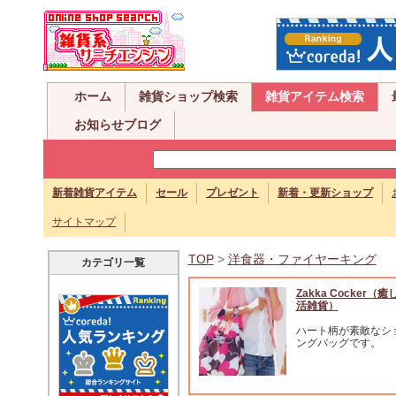
ホーム
雑貨ショップ検索
雑貨アイテム検索
お知らせブログ
新着雑貨アイテム
セール
プレゼント
新着・更新ショップ
サイトマップ
TOP
>
洋食器・ファイヤーキング
カテゴリ一覧
Zakka Cocker（
活雑貨）
ハート柄が素敵なシ
ングバッグです。