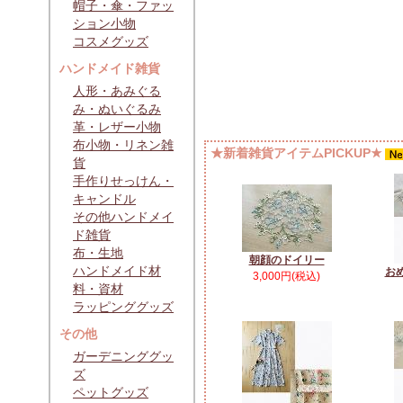
帽子・傘・ファッ
ション小物
コスメグッズ
ハンドメイド雑貨
人形・あみぐる
み・ぬいぐるみ
革・レザー小物
布小物・リネン雑
★新着雑貨アイテムPICKUP★
貨
手作りせっけん・
キャンドル
その他ハンドメイ
ド雑貨
布・生地
朝顔のドイリー
ハンドメイド材
お
3,000円(税込)
料・資材
ラッピンググッズ
その他
ガーデニンググッ
ズ
ペットグッズ