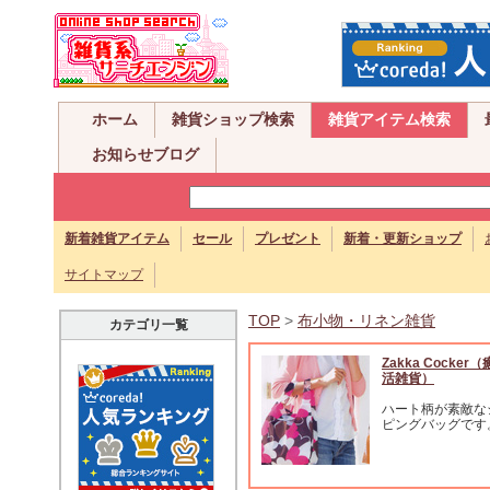
ホーム
雑貨ショップ検索
雑貨アイテム検索
お知らせブログ
新着雑貨アイテム
セール
プレゼント
新着・更新ショップ
サイトマップ
TOP
>
布小物・リネン雑貨
カテゴリ一覧
Zakka Cocker
活雑貨）
ハート柄が素敵な
ピングバッグです