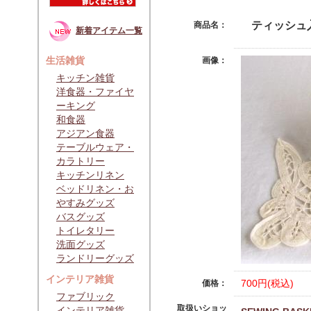
ティッシュ
商品名：
新着アイテム一覧
生活雑貨
画像：
キッチン雑貨
洋食器・ファイヤ
ーキング
和食器
アジアン食器
テーブルウェア・
カラトリー
キッチンリネン
ベッドリネン・お
やすみグッズ
バスグッズ
トイレタリー
洗面グッズ
ランドリーグッズ
インテリア雑貨
700円(税込)
価格：
ファブリック
取扱いショッ
インテリア雑貨