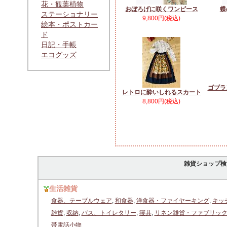
花・観葉植物
おぼろげに咲くワンピース
蝶
ステーショナリー
9,800円(税込)
絵本・ポストカー
ド
日記・手帳
エコグッズ
ゴブラ
レトロに酔いしれるスカート
8,800円(税込)
雑貨ショップ検
生活雑貨
食器、テーブルウェア
,
和食器
,
洋食器・ファイヤーキング
,
キッ
雑貨
,
収納
,
バス、トイレタリー
,
寝具
,
リネン雑貨・ファブリッ
帯電話小物