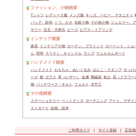
ファッション、小物雑貨
Tシャツ
,
レディース服
,
メンズ服
,
キッズ、ベビー、マタニティ
,
バッグ、財布
,
くつ、かさ
,
化粧小物
,
その他小物
,
ジュエリー、
サリー
,
宝石・天然石
,
ビーズ
,
ピアス・イアリング
インテリア雑貨
家具
,
インテリア小物
,
カーテン、ブラインド
,
カーペット、じゅ
ん
,
照明
,
ろうそく、キャンドル
,
ランプ
,
ウェルカムボード
ハンドメイド雑貨
ハンドメイド
,
おもちゃ、ぬいぐるみ
,
はんこ・スタンプ
,
せっけ
ーズ
,
紙
,
ガラス
,
革（レザー）
,
金属
,
陶磁器
,
粘土
,
花（フラワー
物
,
パッチワーク・キルト
,
フェルト
,
木竹工
その他雑貨
ステーショナリー
,
ペットグッズ
,
ガーデニング
,
アート、デザイ
ストカード
,
絵画、絵本
ご利用ガイド
|
サイト登録
|
広告掲