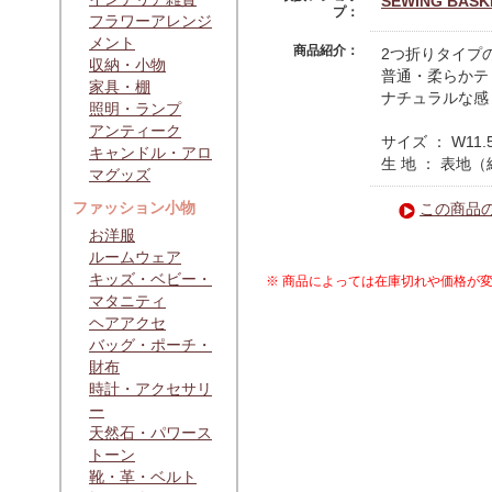
SEWING BASK
プ：
フラワーアレンジ
メント
商品紹介：
2つ折りタイプ
収納・小物
普通・柔らかテ
家具・棚
ナチュラルな感
照明・ランプ
アンティーク
サイズ ： W11
キャンドル・アロ
生 地 ： 表地
マグッズ
ファッション小物
この商品
お洋服
ルームウェア
キッズ・ベビー・
※ 商品によっては在庫切れや価格が
マタニティ
ヘアアクセ
バッグ・ポーチ・
財布
時計・アクセサリ
ー
天然石・パワース
トーン
靴・革・ベルト