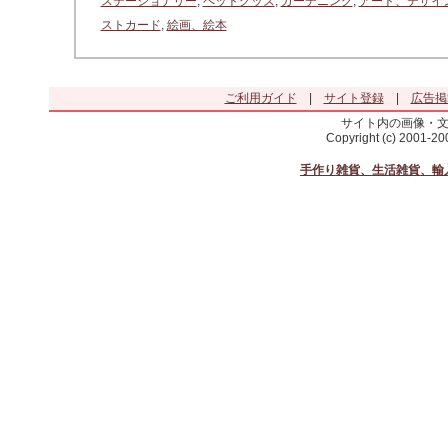
ステーショナリー
,
ペットグッズ
,
ガーデニング
,
アート、デザイ
ストカード
,
絵画、絵本
ご利用ガイド
|
サイト登録
|
広告掲
サイト内の画像・
Copyright (c) 2001-2
手作り雑貨、生活雑貨、輸