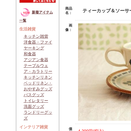
商品
ティーカップ＆ソー
新着アイテム
名：
一覧
画
生活雑貨
像：
キッチン雑貨
洋食器・ファイ
ヤーキング
和食器
アジアン食器
テーブルウェ
ア・カラトリー
キッチンリネン
ベッドリネン・
おやすみグッズ
バスグッズ
トイレタリー
洗面グッズ
ランドリーグッ
ズ
インテリア雑貨
価