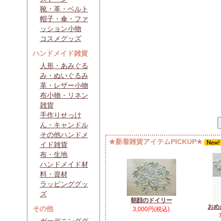
靴・革・ベルト
帽子・傘・ファ
ッション小物
コスメグッズ
ハンドメイド雑貨
人形・あみぐる
み・ぬいぐるみ
革・レザー小物
布小物・リネン
雑貨
手作りせっけ
ん・キャンドル
その他ハンドメ
★新着雑貨アイテムPICKUP★
イド雑貨
布・生地
ハンドメイド材
料・資材
ラッピンググッ
ズ
朝顔のドイリー
おめ
その他
3,000円(税込)