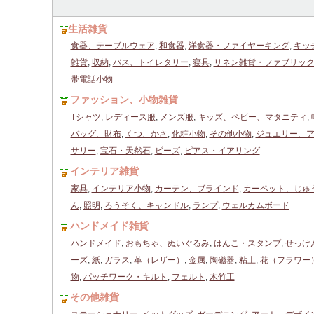
生活雑貨
食器、テーブルウェア
,
和食器
,
洋食器・ファイヤーキング
,
キッ
雑貨
,
収納
,
バス、トイレタリー
,
寝具
,
リネン雑貨・ファブリッ
帯電話小物
ファッション、小物雑貨
Tシャツ
,
レディース服
,
メンズ服
,
キッズ、ベビー、マタニティ
,
バッグ、財布
,
くつ、かさ
,
化粧小物
,
その他小物
,
ジュエリー、
サリー
,
宝石・天然石
,
ビーズ
,
ピアス・イアリング
インテリア雑貨
家具
,
インテリア小物
,
カーテン、ブラインド
,
カーペット、じゅ
ん
,
照明
,
ろうそく、キャンドル
,
ランプ
,
ウェルカムボード
ハンドメイド雑貨
ハンドメイド
,
おもちゃ、ぬいぐるみ
,
はんこ・スタンプ
,
せっけ
ーズ
,
紙
,
ガラス
,
革（レザー）
,
金属
,
陶磁器
,
粘土
,
花（フラワー
物
,
パッチワーク・キルト
,
フェルト
,
木竹工
その他雑貨