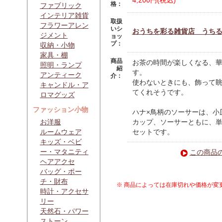
4,200円(税込)
格：
ファブリック
インテリア雑貨
取扱
フラワーアレン
いシ
おうちを彩る雑貨店 うち
ジメント
ョッ
プ：
収納・小物
家具・棚
商品
お茶の時間が楽しくなる、
照明・ランプ
紹
す。
アンティーク
介：
使わないときにも、飾って
キャンドル・ア
てくれそうです。
ロマグッズ
ファッション小物
ハナ×鳥柄のソーサーは、小
お洋服
カップ、ソーサーともに、
ルームウェア
セットです。
キッズ・ベビ
ー・マタニティ
この商品
ヘアアクセ
バッグ・ポー
チ・財布
※ 商品によっては在庫切れや価格が変
時計・アクセサ
リー
天然石・パワー
ストーン