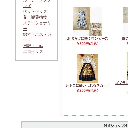
ガーデニンググ
ッズ
ペットグッズ
花・観葉植物
ステーショナリ
ー
絵本・ポストカ
おぼろげに咲くワンピース
蝶
ード
9,800円(税込)
日記・手帳
エコグッズ
ゴブラ
レトロに酔いしれるスカート
8,800円(税込)
雑貨ショップ検