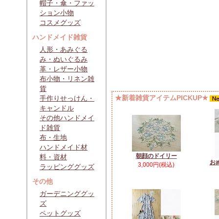
帽子・傘・ファッ
ション小物
コスメグッズ
ハンドメイド雑貨
人形・あみぐる
み・ぬいぐるみ
革・レザー小物
布小物・リネン雑
貨
★新着雑貨アイテムPICKUP★
手作りせっけん・
キャンドル
その他ハンドメイ
ド雑貨
布・生地
ハンドメイド材
朝顔のドイリー
料・資材
お
3,000円(税込)
ラッピンググッズ
その他
ガーデニンググッ
ズ
ペットグッズ