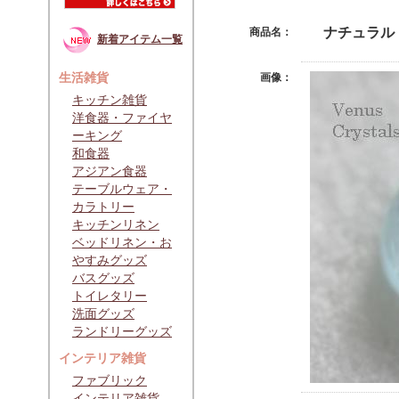
ナチュラル
商品名：
新着アイテム一覧
生活雑貨
画像：
キッチン雑貨
洋食器・ファイヤ
ーキング
和食器
アジアン食器
テーブルウェア・
カラトリー
キッチンリネン
ベッドリネン・お
やすみグッズ
バスグッズ
トイレタリー
洗面グッズ
ランドリーグッズ
インテリア雑貨
ファブリック
インテリア雑貨