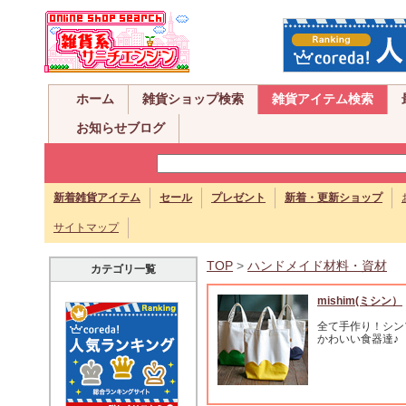
ホーム
雑貨ショップ検索
雑貨アイテム検索
お知らせブログ
新着雑貨アイテム
セール
プレゼント
新着・更新ショップ
サイトマップ
TOP
>
ハンドメイド材料・資材
カテゴリ一覧
mishim(ミシン）
全て手作り！シン
かわいい食器達♪