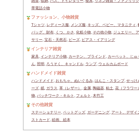
雑貨
,
収納
,
バス、トイレタリー
,
寝具
,
リネン雑貨・ファブリッ
帯電話小物
ファッション、小物雑貨
Tシャツ
,
レディース服
,
メンズ服
,
キッズ、ベビー、マタニティ
,
バッグ、財布
,
くつ、かさ
,
化粧小物
,
その他小物
,
ジュエリー、
サリー
,
宝石・天然石
,
ビーズ
,
ピアス・イアリング
インテリア雑貨
家具
,
インテリア小物
,
カーテン、ブラインド
,
カーペット、じゅ
ん
,
照明
,
ろうそく、キャンドル
,
ランプ
,
ウェルカムボード
ハンドメイド雑貨
ハンドメイド
,
おもちゃ、ぬいぐるみ
,
はんこ・スタンプ
,
せっけ
ーズ
,
紙
,
ガラス
,
革（レザー）
,
金属
,
陶磁器
,
粘土
,
花（フラワー
物
,
パッチワーク・キルト
,
フェルト
,
木竹工
その他雑貨
ステーショナリー
,
ペットグッズ
,
ガーデニング
,
アート、デザイ
ストカード
,
絵画、絵本