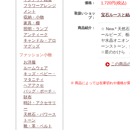
1,720円(税込)
価格：
フラワーアレンジ
メント
取扱いショッ
宝石ルースと結
収納・小物
プ：
家具・棚
商品紹介：
照明・ランプ
☆ New.* 
アンティーク
ールビーズ、栃
キャンドル・アロ
ヤ水晶オニオン
マグッズ
ーンストーン、
☆星のかけら 
ファッション小物
お洋服
この商品
ルームウェア
キッズ・ベビー・
マタニティ
※ 商品によっては在庫切れや価格が
ヘアアクセ
バッグ・ポーチ・
財布
時計・アクセサリ
ー
天然石・パワース
トーン
靴・革・ベルト