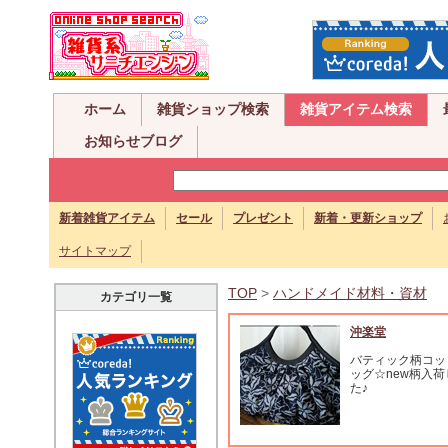
ホーム
雑貨ショップ検索
雑貨アイテム検索
お知らせブログ
新着雑貨アイテム
セール
プレゼント
新着・更新ショップ
サイトマップ
TOP
>
ハンドメイド材料・資材
カテゴリ一覧
沖楽堂
バティック柄コッ
ッグ☆new柄入
た♪