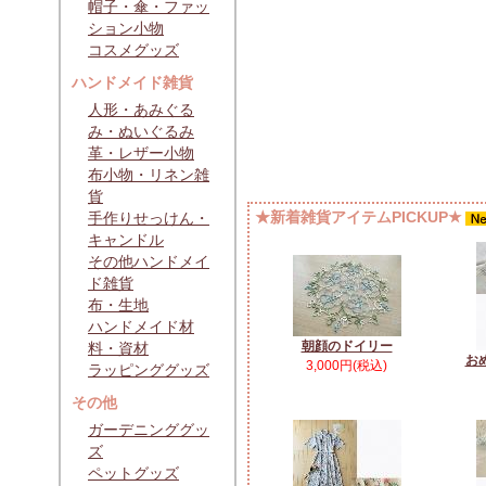
帽子・傘・ファッ
ション小物
コスメグッズ
ハンドメイド雑貨
人形・あみぐる
み・ぬいぐるみ
革・レザー小物
布小物・リネン雑
貨
★新着雑貨アイテムPICKUP★
手作りせっけん・
キャンドル
その他ハンドメイ
ド雑貨
布・生地
ハンドメイド材
朝顔のドイリー
料・資材
お
3,000円(税込)
ラッピンググッズ
その他
ガーデニンググッ
ズ
ペットグッズ