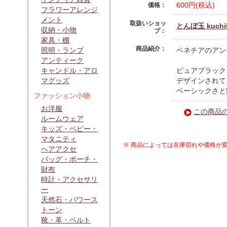
600円(税込)
価格：
フラワーアレンジ
メント
取扱いショッ
とんぼ玉 kuchi
収納・小物
プ：
家具・棚
商品紹介：
照明・ランプ
ベネチアのアン
アンティーク
キャンドル・アロ
ピュアブラック
マグッズ
デザインされて
ベーシックさと
ファッション小物
お洋服
この商品
ルームウェア
キッズ・ベビー・
マタニティ
※ 商品によっては在庫切れや価格が
ヘアアクセ
バッグ・ポーチ・
財布
時計・アクセサリ
ー
天然石・パワース
トーン
靴・革・ベルト