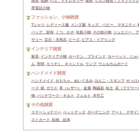
雑貨
,
収納
,
バス、トイレタリー
,
寝具
,
リネン雑貨・ファブリッ
帯電話小物
ファッション、小物雑貨
Tシャツ
,
レディース服
,
メンズ服
,
キッズ、ベビー、マタニティ
,
バッグ、財布
,
くつ、かさ
,
化粧小物
,
その他小物
,
ジュエリー、
サリー
,
宝石・天然石
,
ビーズ
,
ピアス・イアリング
インテリア雑貨
家具
,
インテリア小物
,
カーテン、ブラインド
,
カーペット、じゅ
ん
,
照明
,
ろうそく、キャンドル
,
ランプ
,
ウェルカムボード
ハンドメイド雑貨
ハンドメイド
,
おもちゃ、ぬいぐるみ
,
はんこ・スタンプ
,
せっけ
ーズ
,
紙
,
ガラス
,
革（レザー）
,
金属
,
陶磁器
,
粘土
,
花（フラワー
物
,
パッチワーク・キルト
,
フェルト
,
木竹工
その他雑貨
ステーショナリー
,
ペットグッズ
,
ガーデニング
,
アート、デザイ
ストカード
,
絵画、絵本