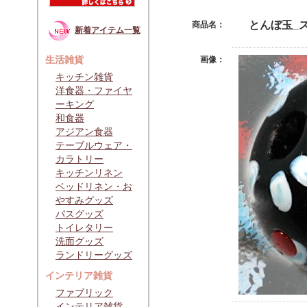
とんぼ玉_
商品名：
新着アイテム一覧
生活雑貨
画像：
キッチン雑貨
洋食器・ファイヤ
ーキング
和食器
アジアン食器
テーブルウェア・
カラトリー
キッチンリネン
ベッドリネン・お
やすみグッズ
バスグッズ
トイレタリー
洗面グッズ
ランドリーグッズ
インテリア雑貨
ファブリック
インテリア雑貨