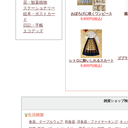
花・観葉植物
ステーショナリー
絵本・ポストカー
おぼろげに咲くワンピース
蝶
9,800円(税込)
ド
日記・手帳
エコグッズ
ゴブラ
レトロに酔いしれるスカート
8,800円(税込)
雑貨ショップ検
生活雑貨
食器、テーブルウェア
,
和食器
,
洋食器・ファイヤーキング
,
キッ