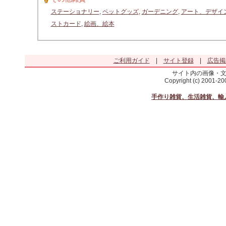
ステーショナリー
,
ペットグッズ
,
ガーデニング
,
アート、デザイ
ストカード
,
絵画、絵本
ご利用ガイド
|
サイト登録
|
広告掲
サイト内の画像・
Copyright (c) 2001-2
手作り雑貨、生活雑貨、輸