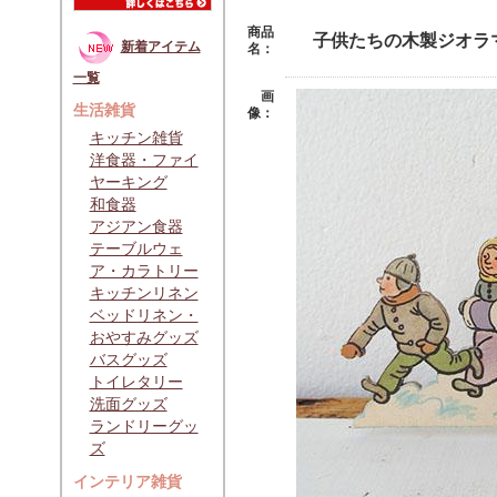
商品
子供たちの木製ジオラ
新着アイテム
名：
一覧
画
生活雑貨
像：
キッチン雑貨
洋食器・ファイ
ヤーキング
和食器
アジアン食器
テーブルウェ
ア・カラトリー
キッチンリネン
ベッドリネン・
おやすみグッズ
バスグッズ
トイレタリー
洗面グッズ
ランドリーグッ
ズ
インテリア雑貨