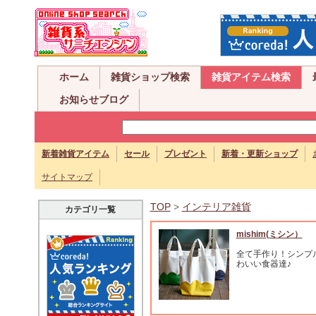
ホーム
雑貨ショップ検索
雑貨アイテム検索
お知らせブログ
新着雑貨アイテム
セール
プレゼント
新着・更新ショップ
サイトマップ
TOP
>
インテリア雑貨
カテゴリ一覧
mishim(ミシン）
全て手作り！シンプ
わいい食器達♪