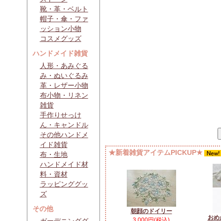
靴・革・ベルト
帽子・傘・ファ
ッション小物
コスメグッズ
ハンドメイド雑貨
人形・あみぐる
み・ぬいぐるみ
革・レザー小物
布小物・リネン
雑貨
手作りせっけ
ん・キャンドル
その他ハンドメ
イド雑貨
★新着雑貨アイテムPICKUP★
布・生地
ハンドメイド材
料・資材
ラッピンググッ
ズ
その他
朝顔のドイリー
おめ
3,000円(税込)