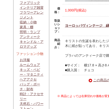
ファブリック
インテリア雑貨
価
1,000円(税込)
フラワーアレン
格：
ジメント
取扱
収納・小物
いシ
ヨーロッパヴィンテージ 
家具・棚
ョッ
照明・ランプ
プ：
アンティーク
商品
キリストの生誕を表わした
キャンドル・ア
紹
木に紙が貼ってあり、キリ
ロマグッズ
介：
ファッション小物
プラハのアンティーク店で
お洋服
ルームウェア
■サイズ： 横17.8 × 高さ8.
キッズ・ベビ
■購入国： チェコ
ー・マタニティ
ヘアアクセ
この商品
バッグ・ポー
チ・財布
時計・アクセサ
※ 商品によっては在庫切れや価格が変
リー
天然石・パワー
ストーン