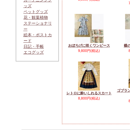
ガーデニンググ
ッズ
ペットグッズ
花・観葉植物
ステーショナリ
ー
絵本・ポストカ
ード
おぼろげに咲くワンピース
蝶
日記・手帳
9,800円(税込)
エコグッズ
ゴブラ
レトロに酔いしれるスカート
8,800円(税込)