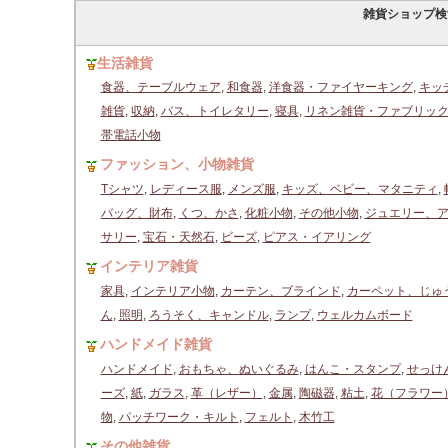
雑貨ショップ検
生活雑貨
食器、テーブルウェア
,
和食器
,
洋食器・ファイヤーキング
,
キッ
雑貨
,
収納
,
バス、トイレタリー
,
寝具
,
リネン雑貨・ファブリッ
帯電話小物
ファッション、小物雑貨
Tシャツ
,
レディース服
,
メンズ服
,
キッズ、ベビー、マタニティ
,
バッグ、財布
,
くつ、かさ
,
化粧小物
,
その他小物
,
ジュエリー、
サリー
,
宝石・天然石
,
ビーズ
,
ピアス・イアリング
インテリア雑貨
家具
,
インテリア小物
,
カーテン、ブラインド
,
カーペット、じゅ
ん
,
照明
,
ろうそく、キャンドル
,
ランプ
,
ウェルカムボード
ハンドメイド雑貨
ハンドメイド
,
おもちゃ、ぬいぐるみ
,
はんこ・スタンプ
,
せっけ
ーズ
,
紙
,
ガラス
,
革（レザー）
,
金属
,
陶磁器
,
粘土
,
花（フラワー
物
,
パッチワーク・キルト
,
フェルト
,
木竹工
その他雑貨