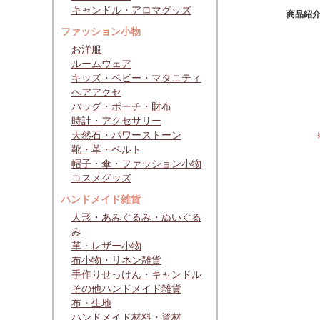
キャンドル・アロマグッズ
商品紹
ファッション小物
お洋服
ルームウェア
キッズ・ベビー・マタニティ
ヘアアクセ
バッグ・ポーチ・財布
時計・アクセサリー
天然石・パワーストーン
靴・革・ベルト
帽子・傘・ファッション小物
コスメグッズ
ハンドメイド雑貨
人形・あみぐるみ・ぬいぐる
み
革・レザー小物
布小物・リネン雑貨
手作りせっけん・キャンドル
その他ハンドメイド雑貨
布・生地
ハンドメイド材料・資材