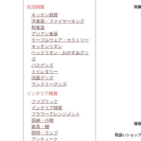
生活雑貨
画
キッチン雑貨
洋食器・ファイヤーキング
和食器
アジアン食器
テーブルウェア・カラトリー
キッチンリネン
ベッドリネン・おやすみグッ
ズ
バスグッズ
トイレタリー
洗面グッズ
ランドリーグッズ
インテリア雑貨
ファブリック
インテリア雑貨
フラワーアレンジメント
収納・小物
価
家具・棚
照明・ランプ
取扱いショッ
アンティーク