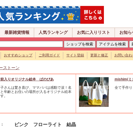
最新雑貨情報
人気ランキング
お気に入りリスト
お知ら
おすすめショップ
ご利用ガイド
サイト登録
更新と修正
お問い合わ
ーストーン
名前入りオリジナル絵本 ぱのぴあ
mishim(
お子さんは驚き喜び、ママパパは感動で涙！名
全て手作り
前と年齢とお住いの場所が入るオリジナル絵本
です。
ピンク フローライト 結晶
名：