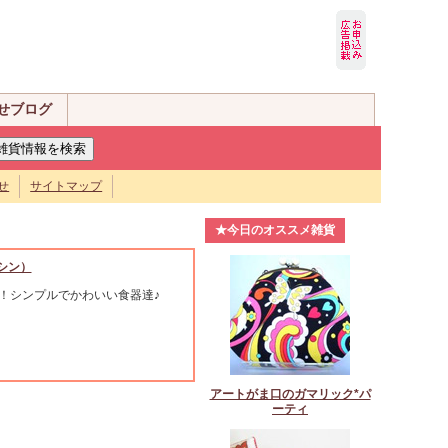
せブログ
せ
サイトマップ
★今日のオススメ雑貨
ミシン）
！シンプルでかわいい食器達♪
アートがま口のガマリック*パ
ーティ