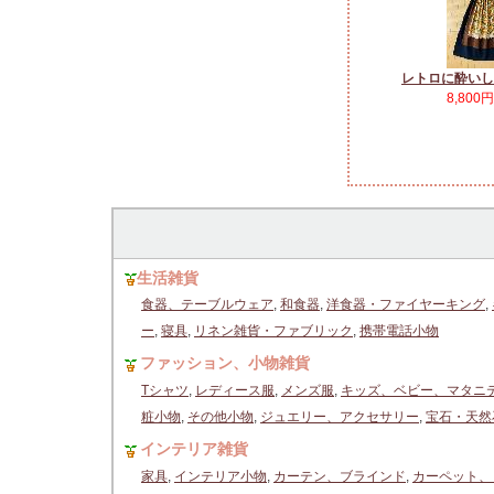
レトロに酔いし
8,800
生活雑貨
食器、テーブルウェア
,
和食器
,
洋食器・ファイヤーキング
,
ー
,
寝具
,
リネン雑貨・ファブリック
,
携帯電話小物
ファッション、小物雑貨
Tシャツ
,
レディース服
,
メンズ服
,
キッズ、ベビー、マタニ
粧小物
,
その他小物
,
ジュエリー、アクセサリー
,
宝石・天然
インテリア雑貨
家具
,
インテリア小物
,
カーテン、ブラインド
,
カーペット、