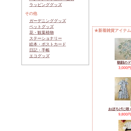
ラッピンググッズ
その他
ガーデニンググッズ
ペットグッズ
★新着雑貨アイテムP
花・観葉植物
ステーショナリー
絵本・ポストカード
日記・手帳
エコグッズ
朝顔のド
3,000
おぼろげに咲
9,800