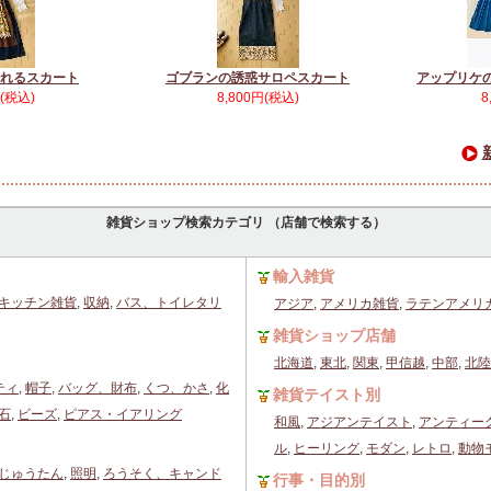
れるスカート
ゴブランの誘惑サロペスカート
アップリケ
円(税込)
8,800円(税込)
8
雑貨ショップ検索カテゴリ （店舗で検索する）
輸入雑貨
キッチン雑貨
,
収納
,
バス、トイレタリ
アジア
,
アメリカ雑貨
,
ラテンアメリ
雑貨ショップ店舗
北海道
,
東北
,
関東
,
甲信越
,
中部
,
北陸
ティ
,
帽子
,
バッグ、財布
,
くつ、かさ
,
化
雑貨テイスト別
石
,
ビーズ
,
ピアス・イアリング
和風
,
アジアンテイスト
,
アンティー
ル
,
ヒーリング
,
モダン
,
レトロ
,
動物
じゅうたん
,
照明
,
ろうそく、キャンド
行事・目的別