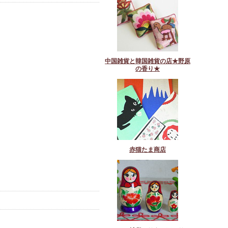
中国雑貨と韓国雑貨の店★野原
の香り★
赤猫たま商店