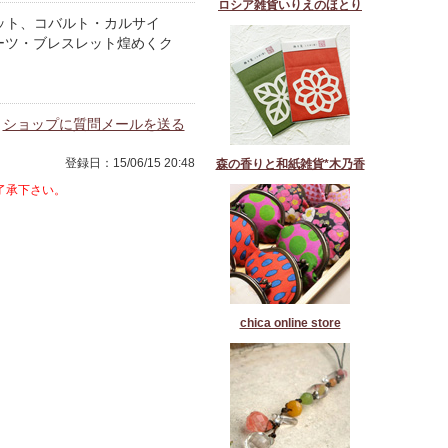
ロシア雑貨いりえのほとり
ドット、コバルト・カルサイ
ーツ・ブレスレット煌めくク
ショップに質問メールを送る
登録日：15/06/15 20:48
森の香りと和紙雑貨*木乃香
了承下さい。
chica online store