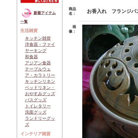
商品
お香入れ フランジパ
新着アイテム
名：
一覧
画
生活雑貨
像：
キッチン雑貨
洋食器・ファイ
ヤーキング
和食器
アジアン食器
テーブルウェ
ア・カラトリー
キッチンリネン
ベッドリネン・
おやすみグッズ
バスグッズ
トイレタリー
洗面グッズ
ランドリーグッ
ズ
インテリア雑貨