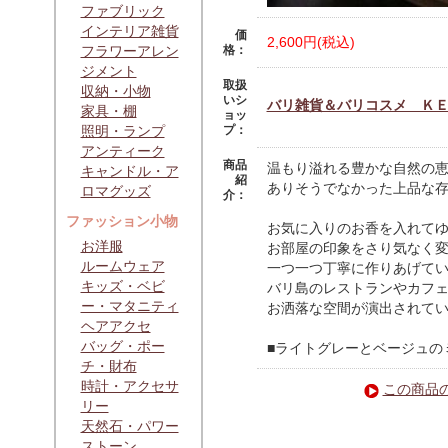
ファブリック
インテリア雑貨
価
2,600円(税込)
フラワーアレン
格：
ジメント
取扱
収納・小物
いシ
バリ雑貨＆バリコスメ Ｋ
家具・棚
ョッ
照明・ランプ
プ：
アンティーク
商品
温もり溢れる豊かな自然の
キャンドル・ア
紹
ありそうでなかった上品な
ロマグッズ
介：
ファッション小物
お気に入りのお香を入れて
お洋服
お部屋の印象をさり気なく
ルームウェア
一つ一つ丁寧に作りあげて
キッズ・ベビ
バリ島のレストランやカフ
ー・マタニティ
お洒落な空間が演出されて
ヘアアクセ
バッグ・ポー
■ライトグレーとベージュの
チ・財布
時計・アクセサ
この商品
リー
天然石・パワー
ストーン