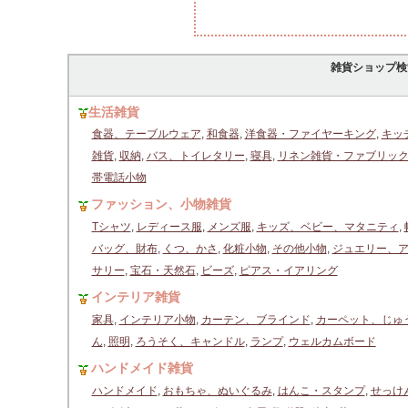
雑貨ショップ検
生活雑貨
食器、テーブルウェア
,
和食器
,
洋食器・ファイヤーキング
,
キッ
雑貨
,
収納
,
バス、トイレタリー
,
寝具
,
リネン雑貨・ファブリッ
帯電話小物
ファッション、小物雑貨
Tシャツ
,
レディース服
,
メンズ服
,
キッズ、ベビー、マタニティ
,
バッグ、財布
,
くつ、かさ
,
化粧小物
,
その他小物
,
ジュエリー、
サリー
,
宝石・天然石
,
ビーズ
,
ピアス・イアリング
インテリア雑貨
家具
,
インテリア小物
,
カーテン、ブラインド
,
カーペット、じゅ
ん
,
照明
,
ろうそく、キャンドル
,
ランプ
,
ウェルカムボード
ハンドメイド雑貨
ハンドメイド
,
おもちゃ、ぬいぐるみ
,
はんこ・スタンプ
,
せっけ