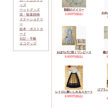
ガーデニンググ
ッズ
ペットグッズ
朝顔のドイリー
おめ
3,000円(税込)
花・観葉植物
ステーショナリ
ー
絵本・ポストカ
ード
日記・手帳
エコグッズ
おぼろげに咲くワンピース
蝶
9,800円(税込)
ゴブラ
レトロに酔いしれるスカート
8,800円(税込)