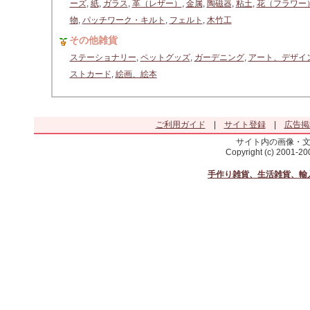
ーズ
,
紙
,
ガラス
,
革（レザー）
,
金属
,
陶磁器
,
粘土
,
花（フラワー
物
,
パッチワーク・キルト
,
フェルト
,
木竹工
その他雑貨
ステーショナリー
,
ペットグッズ
,
ガーデニング
,
アート、デザイ
ストカード
,
絵画、絵本
ご利用ガイド
|
サイト登録
|
広告掲
サイト内の画像・
Copyright (c) 2001-2
手作り雑貨、生活雑貨、輸