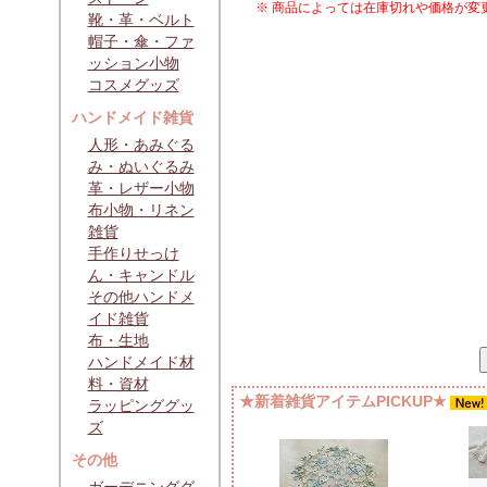
※ 商品によっては在庫切れや価格が変
靴・革・ベルト
帽子・傘・ファ
ッション小物
コスメグッズ
ハンドメイド雑貨
人形・あみぐる
み・ぬいぐるみ
革・レザー小物
布小物・リネン
雑貨
手作りせっけ
ん・キャンドル
その他ハンドメ
イド雑貨
布・生地
ハンドメイド材
料・資材
★新着雑貨アイテムPICKUP★
ラッピンググッ
ズ
その他