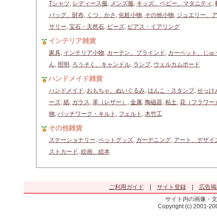
Tシャツ
,
レディース服
,
メンズ服
,
キッズ、ベビー、マタニティ
,
バッグ、財布
,
くつ、かさ
,
化粧小物
,
その他小物
,
ジュエリー、
サリー
,
宝石・天然石
,
ビーズ
,
ピアス・イアリング
インテリア雑貨
家具
,
インテリア小物
,
カーテン、ブラインド
,
カーペット、じゅ
ん
,
照明
,
ろうそく、キャンドル
,
ランプ
,
ウェルカムボード
ハンドメイド雑貨
ハンドメイド
,
おもちゃ、ぬいぐるみ
,
はんこ・スタンプ
,
せっけ
ーズ
,
紙
,
ガラス
,
革（レザー）
,
金属
,
陶磁器
,
粘土
,
花（フラワー
物
,
パッチワーク・キルト
,
フェルト
,
木竹工
その他雑貨
ステーショナリー
,
ペットグッズ
,
ガーデニング
,
アート、デザイ
ストカード
,
絵画、絵本
ご利用ガイド
|
サイト登録
|
広告掲
サイト内の画像・
Copyright (c) 2001-2