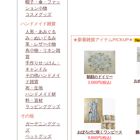
帽子・傘・ファッ
ション小物
コスメグッズ
ハンドメイド雑貨
人形・あみぐる
み・ぬいぐるみ
★新着雑貨アイテムPICKUP★
革・レザー小物
布小物・リネン雑
貨
手作りせっけん・
キャンドル
その他ハンドメイ
朝顔のドイリー
お
ド雑貨
3,000円(税込)
布・生地
ハンドメイド材
料・資材
ラッピンググッズ
その他
ガーデニンググッ
ズ
おぼろげに咲くワンピース
蝶
ペットグッズ
9,800円(税込)