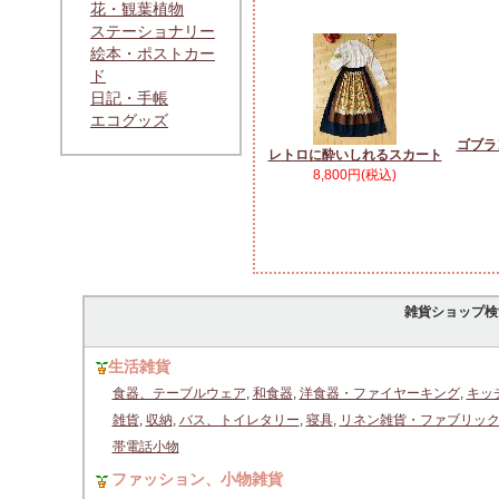
花・観葉植物
ステーショナリー
絵本・ポストカー
ド
日記・手帳
エコグッズ
ゴブラ
レトロに酔いしれるスカート
8,800円(税込)
雑貨ショップ検
生活雑貨
食器、テーブルウェア
,
和食器
,
洋食器・ファイヤーキング
,
キッ
雑貨
,
収納
,
バス、トイレタリー
,
寝具
,
リネン雑貨・ファブリッ
帯電話小物
ファッション、小物雑貨