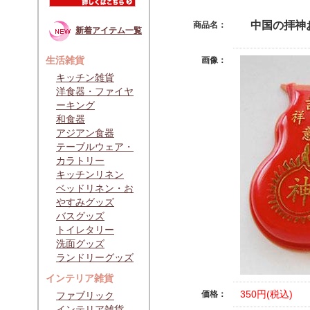
中国の拝神
商品名：
新着アイテム一覧
生活雑貨
画像：
キッチン雑貨
洋食器・ファイヤ
ーキング
和食器
アジアン食器
テーブルウェア・
カラトリー
キッチンリネン
ベッドリネン・お
やすみグッズ
バスグッズ
トイレタリー
洗面グッズ
ランドリーグッズ
インテリア雑貨
350円(税込)
価格：
ファブリック
インテリア雑貨