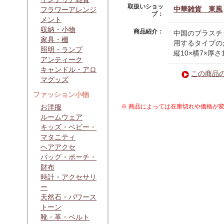
取扱いショッ
中華雑貨 東風
フラワーアレンジ
プ：
メント
収納・小物
商品紹介：
中国のプラスチ
家具・棚
用するタイプの
照明・ランプ
縦10×横7×厚さ1
アンティーク
キャンドル・アロ
この商品
マグッズ
ファッション小物
お洋服
※ 商品によっては在庫切れや価格が
ルームウェア
キッズ・ベビー・
マタニティ
ヘアアクセ
バッグ・ポーチ・
財布
時計・アクセサリ
ー
天然石・パワース
トーン
靴・革・ベルト