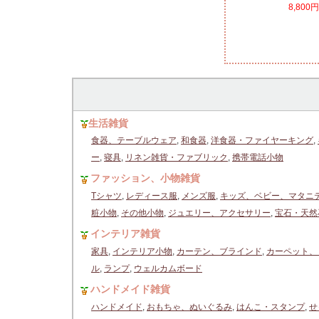
8,800
生活雑貨
食器、テーブルウェア
,
和食器
,
洋食器・ファイヤーキング
,
ー
,
寝具
,
リネン雑貨・ファブリック
,
携帯電話小物
ファッション、小物雑貨
Tシャツ
,
レディース服
,
メンズ服
,
キッズ、ベビー、マタニ
粧小物
,
その他小物
,
ジュエリー、アクセサリー
,
宝石・天然
インテリア雑貨
家具
,
インテリア小物
,
カーテン、ブラインド
,
カーペット、
ル
,
ランプ
,
ウェルカムボード
ハンドメイド雑貨
ハンドメイド
,
おもちゃ、ぬいぐるみ
,
はんこ・スタンプ
,
せ