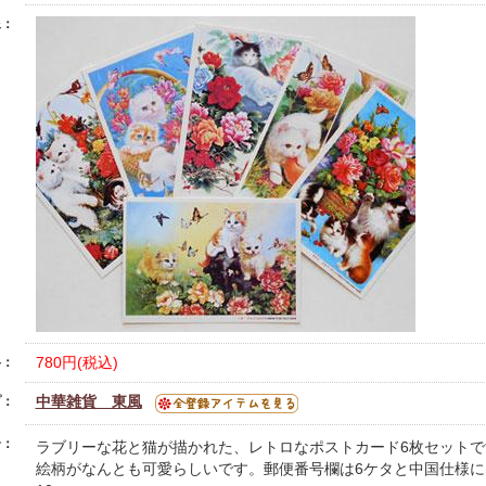
像：
780円(税込)
格：
中華雑貨 東風
プ：
介：
ラブリーな花と猫が描かれた、レトロなポストカード6枚セットで
絵柄がなんとも可愛らしいです。郵便番号欄は6ケタと中国仕様にな