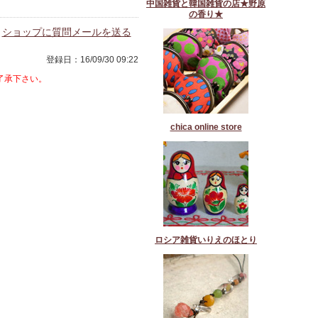
中国雑貨と韓国雑貨の店★野原
の香り★
ショップに質問メールを送る
登録日：16/09/30 09:22
了承下さい。
chica online store
ロシア雑貨いりえのほとり