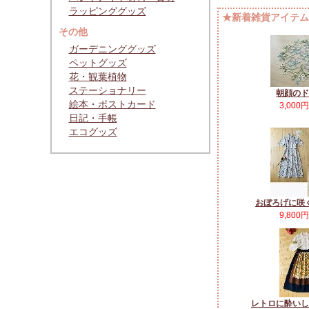
ラッピンググッズ
★新着雑貨アイテムP
その他
ガーデニンググッズ
ペットグッズ
花・観葉植物
ステーショナリー
朝顔のド
絵本・ポストカード
3,000
日記・手帳
エコグッズ
おぼろげに咲
9,800
レトロに酔いし