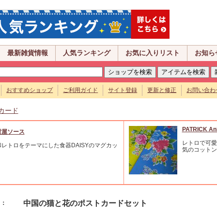
最新雑貨情報
人気ランキング
お気に入りリスト
お知ら
おすすめショップ
ご利用ガイド
サイト登録
更新と修正
お問い合わ
カード
PATRICK An
貨屋ソース
レトロで可愛
和レトロをテーマにした食器DAISYのマグカッ
気のコットン
。
中国の猫と花のポストカードセット
名：