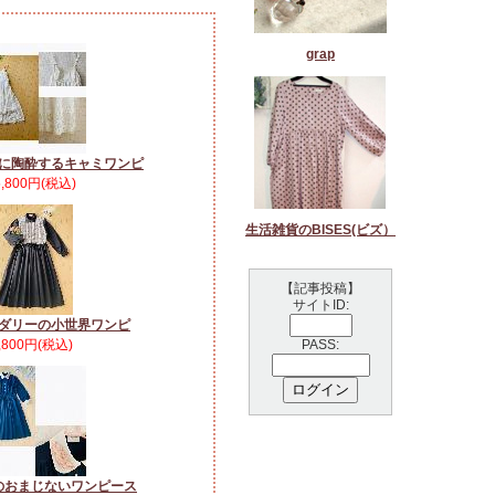
grap
に陶酔するキャミワンピ
5,800円(税込)
生活雑貨のBISES(ビズ）
【記事投稿】
サイトID:
ダリーの小世界ワンピ
,800円(税込)
PASS:
のおまじないワンピース