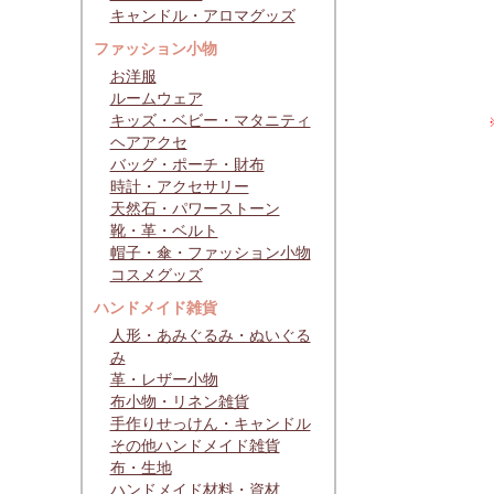
キャンドル・アロマグッズ
ファッション小物
お洋服
ルームウェア
キッズ・ベビー・マタニティ
ヘアアクセ
バッグ・ポーチ・財布
時計・アクセサリー
天然石・パワーストーン
靴・革・ベルト
帽子・傘・ファッション小物
コスメグッズ
ハンドメイド雑貨
人形・あみぐるみ・ぬいぐる
み
革・レザー小物
布小物・リネン雑貨
手作りせっけん・キャンドル
その他ハンドメイド雑貨
布・生地
ハンドメイド材料・資材