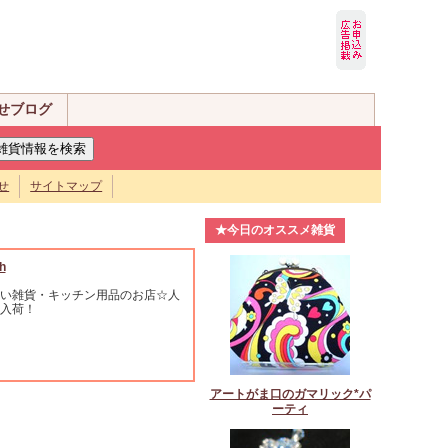
せブログ
せ
サイトマップ
★今日のオススメ雑貨
h
い雑貨・キッチン用品のお店☆人
入荷！
アートがま口のガマリック*パ
ーティ