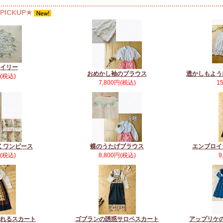
ICKUP★
イリー
おめかし袖のブラウス
透かしもよう
円(税込)
7,800円(税込)
1
くワンピース
蝶のうたげブラウス
エンブロイ
円(税込)
8,800円(税込)
9
れるスカート
ゴブランの誘惑サロペスカート
アップリケ