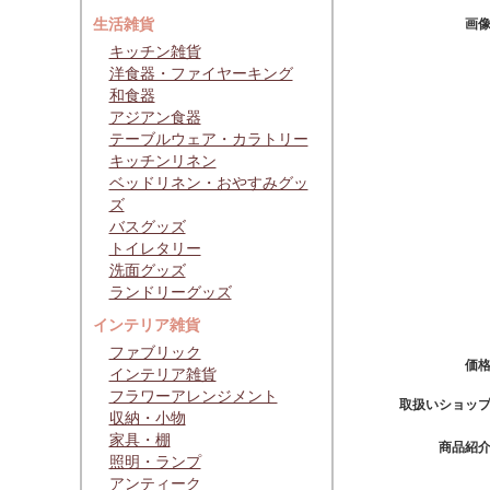
生活雑貨
画
キッチン雑貨
洋食器・ファイヤーキング
和食器
アジアン食器
テーブルウェア・カラトリー
キッチンリネン
ベッドリネン・おやすみグッ
ズ
バスグッズ
トイレタリー
洗面グッズ
ランドリーグッズ
インテリア雑貨
ファブリック
価
インテリア雑貨
フラワーアレンジメント
取扱いショッ
収納・小物
家具・棚
商品紹
照明・ランプ
アンティーク