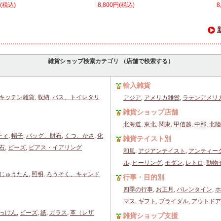
円(税込)
8,800円(税込)
8
雑貨ショップ検索カテゴリ （店舗で検索する）
輸入雑貨
キッチン雑貨
,
収納
,
バス、トイレタリ
アジア
,
アメリカ雑貨
,
ラテンアメリ
雑貨ショップ店舗
北海道
,
東北
,
関東
,
甲信越
,
中部
,
北陸
ティ
,
帽子
,
バッグ、財布
,
くつ、かさ
,
化
雑貨テイスト別
石
,
ビーズ
,
ピアス・イアリング
和風
,
アジアンテイスト
,
アンティー
ル
,
ヒーリング
,
モダン
,
レトロ
,
動物
じゅうたん
,
照明
,
ろうそく、キャンド
行事・目的別
四季の行事
,
お正月
,
バレンタイン
,
ホ
マス
,
ギフト
,
ブライダル
,
アウトドア
っけん
,
ビーズ
,
紙
,
ガラス
,
革（レザ
雑貨ショップ支援