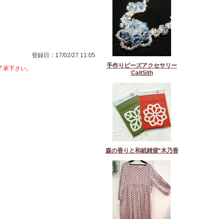
登録日：17/02/27 11:05
手作りビーズアクセサリー
了承下さい。
CaitSith
森の香りと和紙雑貨*木乃香