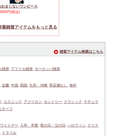
のおまじないワンピース
,800円(税込)
新着雑貨アイテムをもっと見る
雑貨アイテム検索はこちら
カ雑貨
,
アフリカ雑貨
,
ヨーロッパ雑貨
,
近畿
,
中国
,
四国
,
九州・沖縄
,
実店舗なし
,
海外
ク
,
エスニック
,
アメリカン
,
カントリー
,
クラシック
,
ナチュラ
モチーフ
ワイトデー
,
入学、卒業
,
母の日・父の日
,
ハロウィン
,
クリス
,
トラベル