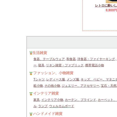
レトロに酔いし
8,800
生活雑貨
食器、テーブルウェア
,
和食器
,
洋食器・ファイヤーキング
,
ー
,
寝具
,
リネン雑貨・ファブリック
,
携帯電話小物
ファッション、小物雑貨
Tシャツ
,
レディース服
,
メンズ服
,
キッズ、ベビー、マタニ
粧小物
,
その他小物
,
ジュエリー、アクセサリー
,
宝石・天然
インテリア雑貨
家具
,
インテリア小物
,
カーテン、ブラインド
,
カーペット、
ル
,
ランプ
,
ウェルカムボード
ハンドメイド雑貨