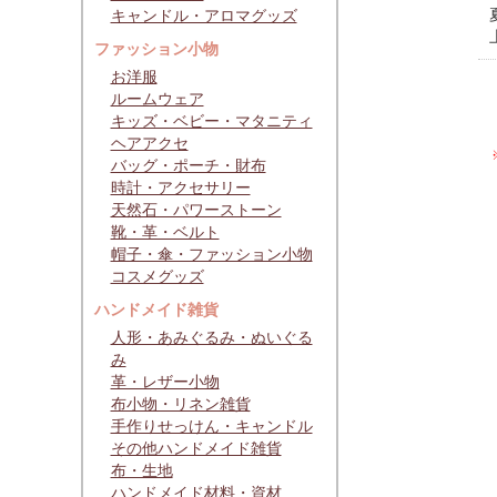
キャンドル・アロマグッズ
ファッション小物
お洋服
ルームウェア
キッズ・ベビー・マタニティ
ヘアアクセ
バッグ・ポーチ・財布
時計・アクセサリー
天然石・パワーストーン
靴・革・ベルト
帽子・傘・ファッション小物
コスメグッズ
ハンドメイド雑貨
人形・あみぐるみ・ぬいぐる
み
革・レザー小物
布小物・リネン雑貨
手作りせっけん・キャンドル
その他ハンドメイド雑貨
布・生地
ハンドメイド材料・資材