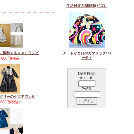
生活雑貨のBISES(ビズ）
に陶酔するキャミワンピ
アートがま口のガマリック*パ
ーティ
5,800円(税込)
【記事投稿】
サイトID:
PASS:
ダリーの小世界ワンピ
,800円(税込)