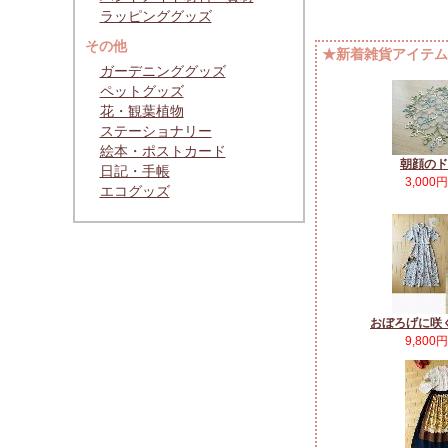
ラッピンググッズ
その他
★新着雑貨アイテムP
ガーデニンググッズ
ペットグッズ
花・観葉植物
ステーショナリー
絵本・ポストカード
朝顔のド
日記・手帳
3,000
エコグッズ
おぼろげに咲
9,800