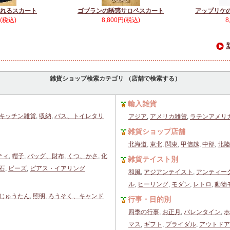
れるスカート
ゴブランの誘惑サロペスカート
アップリケ
円(税込)
8,800円(税込)
8
雑貨ショップ検索カテゴリ （店舗で検索する）
輸入雑貨
キッチン雑貨
,
収納
,
バス、トイレタリ
アジア
,
アメリカ雑貨
,
ラテンアメリ
雑貨ショップ店舗
北海道
,
東北
,
関東
,
甲信越
,
中部
,
北陸
ティ
,
帽子
,
バッグ、財布
,
くつ、かさ
,
化
雑貨テイスト別
石
,
ビーズ
,
ピアス・イアリング
和風
,
アジアンテイスト
,
アンティー
ル
,
ヒーリング
,
モダン
,
レトロ
,
動物
じゅうたん
,
照明
,
ろうそく、キャンド
行事・目的別
四季の行事
,
お正月
,
バレンタイン
,
ホ
マス
,
ギフト
,
ブライダル
,
アウトドア