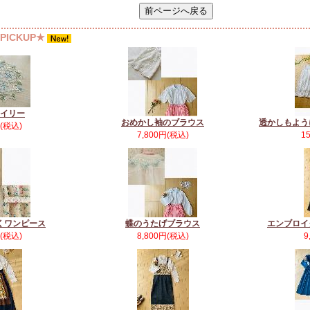
ICKUP★
イリー
おめかし袖のブラウス
透かしもよう
円(税込)
7,800円(税込)
1
くワンピース
蝶のうたげブラウス
エンブロイ
円(税込)
8,800円(税込)
9