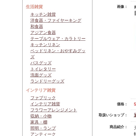
生活雑貨
画像：
キッチン雑貨
洋食器・ファイヤーキング
和食器
アジアン食器
テーブルウェア・カラトリー
キッチンリネン
ベッドリネン・おやすみグッ
ズ
バスグッズ
トイレタリー
洗面グッズ
ランドリーグッズ
インテリア雑貨
ファブリック
インテリア雑貨
価格：
フラワーアレンジメント
取扱いショップ：
収納・小物
家具・棚
商品紹介：
照明・ランプ
アンティーク