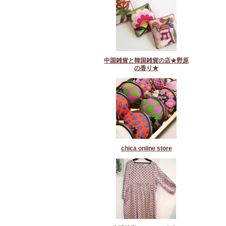
中国雑貨と韓国雑貨の店★野原
の香り★
chica online store