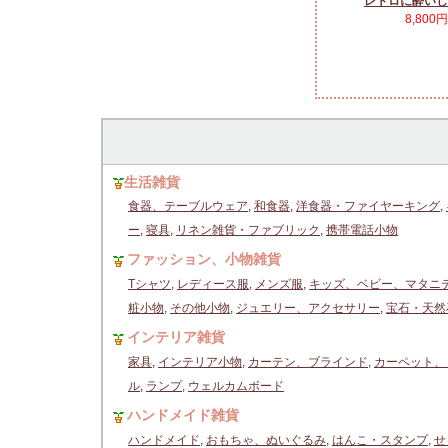
レトロに酔いし
8,800
生活雑貨
食器、テーブルウェア
,
和食器
,
洋食器・ファイヤーキング
,
ー
,
寝具
,
リネン雑貨・ファブリック
,
携帯電話小物
ファッション、小物雑貨
Tシャツ
,
レディース服
,
メンズ服
,
キッズ、ベビー、マタニ
粧小物
,
その他小物
,
ジュエリー、アクセサリー
,
宝石・天然
インテリア雑貨
家具
,
インテリア小物
,
カーテン、ブラインド
,
カーペット、
ル
,
ランプ
,
ウェルカムボード
ハンドメイド雑貨
ハンドメイド
,
おもちゃ、ぬいぐるみ
,
はんこ・スタンプ
,
せ