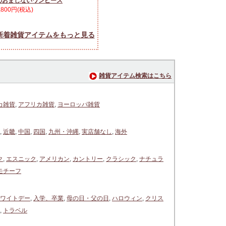
のおまじないワンピース
,800円(税込)
新着雑貨アイテムをもっと見る
雑貨アイテム検索はこちら
カ雑貨
,
アフリカ雑貨
,
ヨーロッパ雑貨
,
近畿
,
中国
,
四国
,
九州・沖縄
,
実店舗なし
,
海外
ク
,
エスニック
,
アメリカン
,
カントリー
,
クラシック
,
ナチュラ
モチーフ
ワイトデー
,
入学、卒業
,
母の日・父の日
,
ハロウィン
,
クリス
,
トラベル