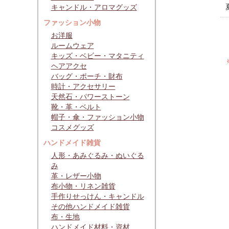
キャンドル・アロマグッズ
ファッション小物
お洋服
ルームウェア
キッズ・ベビー・マタニティ
ヘアアクセ
バッグ・ポーチ・財布
時計・アクセサリー
天然石・パワーストーン
靴・革・ベルト
帽子・傘・ファッション小物
コスメグッズ
ハンドメイド雑貨
人形・あみぐるみ・ぬいぐる
み
革・レザー小物
布小物・リネン雑貨
手作りせっけん・キャンドル
その他ハンドメイド雑貨
布・生地
ハンドメイド材料・資材