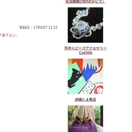
生活雑貨のBISES(ビズ）
登録日：17/02/27 11:12
了承下さい。
手作りビーズアクセサリー
CaitSith
赤猫たま商店