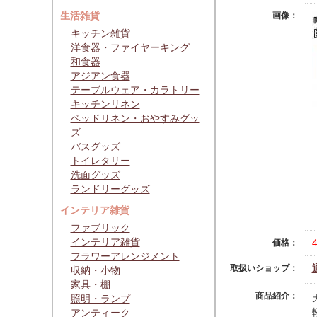
生活雑貨
画像：
キッチン雑貨
洋食器・ファイヤーキング
和食器
アジアン食器
テーブルウェア・カラトリー
キッチンリネン
ベッドリネン・おやすみグッ
ズ
バスグッズ
トイレタリー
洗面グッズ
ランドリーグッズ
インテリア雑貨
ファブリック
インテリア雑貨
価格：
フラワーアレンジメント
取扱いショップ：
収納・小物
家具・棚
商品紹介：
照明・ランプ
アンティーク