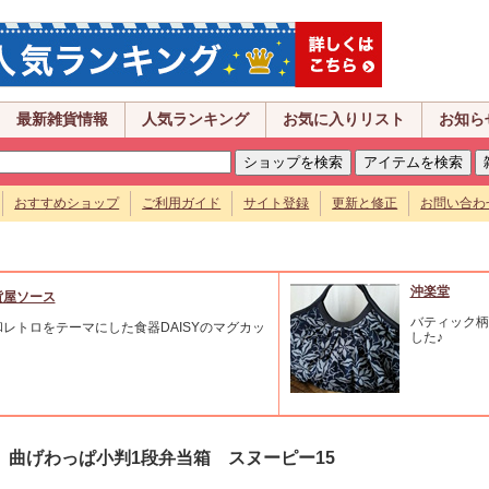
最新雑貨情報
人気ランキング
お気に入りリスト
お知ら
おすすめショップ
ご利用ガイド
サイト登録
更新と修正
お問い合わ
沖楽堂
貨屋ソース
バティック柄
和レトロをテーマにした食器DAISYのマグカッ
した♪
。
曲げわっぱ小判1段弁当箱 スヌーピー15