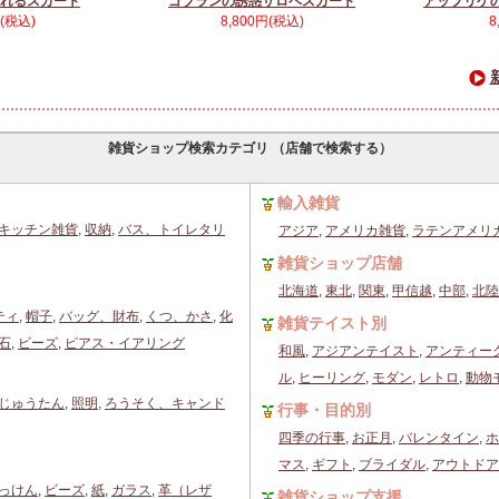
れるスカート
ゴブランの誘惑サロペスカート
アップリケ
円(税込)
8,800円(税込)
8
雑貨ショップ検索カテゴリ （店舗で検索する）
輸入雑貨
キッチン雑貨
,
収納
,
バス、トイレタリ
アジア
,
アメリカ雑貨
,
ラテンアメリ
雑貨ショップ店舗
北海道
,
東北
,
関東
,
甲信越
,
中部
,
北陸
ティ
,
帽子
,
バッグ、財布
,
くつ、かさ
,
化
雑貨テイスト別
石
,
ビーズ
,
ピアス・イアリング
和風
,
アジアンテイスト
,
アンティー
ル
,
ヒーリング
,
モダン
,
レトロ
,
動物
じゅうたん
,
照明
,
ろうそく、キャンド
行事・目的別
四季の行事
,
お正月
,
バレンタイン
,
ホ
マス
,
ギフト
,
ブライダル
,
アウトドア
っけん
,
ビーズ
,
紙
,
ガラス
,
革（レザ
雑貨ショップ支援