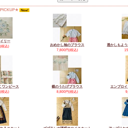
ICKUP★
イリー
おめかし袖のブラウス
透かしもよう
円(税込)
7,800円(税込)
1
くワンピース
蝶のうたげブラウス
エンブロイ
円(税込)
8,800円(税込)
9