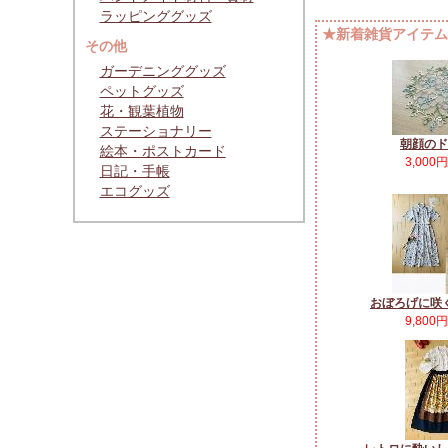
ラッピンググッズ
★新着雑貨アイテムP
その他
ガーデニンググッズ
ペットグッズ
花・観葉植物
ステーショナリー
朝顔のド
絵本・ポストカード
3,000
日記・手帳
エコグッズ
おぼろげに咲
9,800