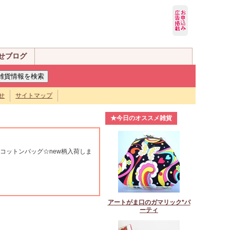
せブログ
せ
サイトマップ
★今日のオススメ雑貨
コットンバッグ☆new柄入荷しま
アートがま口のガマリック*パ
ーティ