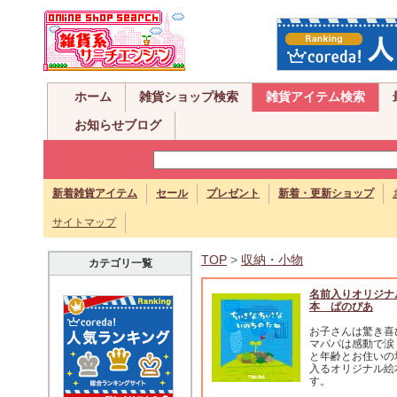
ホーム
雑貨ショップ検索
雑貨アイテム検索
お知らせブログ
新着雑貨アイテム
セール
プレゼント
新着・更新ショップ
サイトマップ
TOP
>
収納・小物
カテゴリ一覧
名前入りオリジナ
本 ぱのぴあ
お子さんは驚き喜
マパパは感動で涙
と年齢とお住いの
入るオリジナル絵
す。