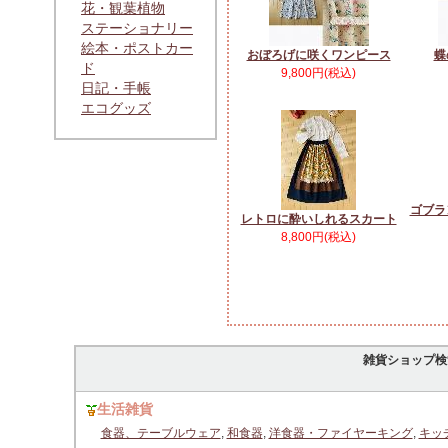
花・観葉植物
ステーショナリー
絵本・ポストカー
おぼろげに咲くワンピース
蝶
ド
9,800円(税込)
日記・手帳
エコグッズ
ゴブラ
レトロに酔いしれるスカート
8,800円(税込)
雑貨ショップ検
生活雑貨
食器、テーブルウェア
,
和食器
,
洋食器・ファイヤーキング
,
キッ