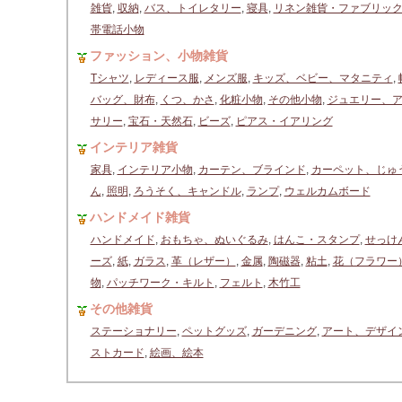
雑貨
,
収納
,
バス、トイレタリー
,
寝具
,
リネン雑貨・ファブリッ
帯電話小物
ファッション、小物雑貨
Tシャツ
,
レディース服
,
メンズ服
,
キッズ、ベビー、マタニティ
,
バッグ、財布
,
くつ、かさ
,
化粧小物
,
その他小物
,
ジュエリー、
サリー
,
宝石・天然石
,
ビーズ
,
ピアス・イアリング
インテリア雑貨
家具
,
インテリア小物
,
カーテン、ブラインド
,
カーペット、じゅ
ん
,
照明
,
ろうそく、キャンドル
,
ランプ
,
ウェルカムボード
ハンドメイド雑貨
ハンドメイド
,
おもちゃ、ぬいぐるみ
,
はんこ・スタンプ
,
せっけ
ーズ
,
紙
,
ガラス
,
革（レザー）
,
金属
,
陶磁器
,
粘土
,
花（フラワー
物
,
パッチワーク・キルト
,
フェルト
,
木竹工
その他雑貨
ステーショナリー
,
ペットグッズ
,
ガーデニング
,
アート、デザイ
ストカード
,
絵画、絵本