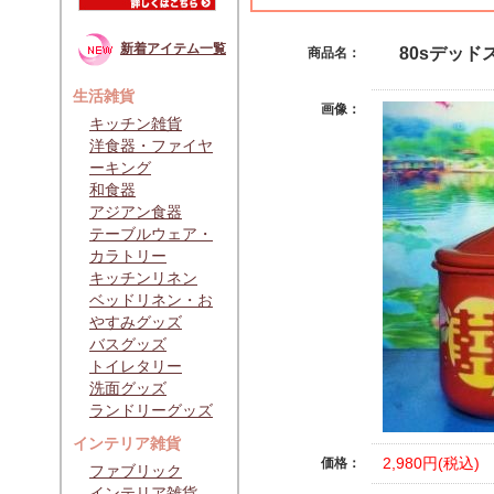
新着アイテム一覧
80sデッド
商品名：
生活雑貨
画像：
キッチン雑貨
洋食器・ファイヤ
ーキング
和食器
アジアン食器
テーブルウェア・
カラトリー
キッチンリネン
ベッドリネン・お
やすみグッズ
バスグッズ
トイレタリー
洗面グッズ
ランドリーグッズ
インテリア雑貨
2,980円(税込)
価格：
ファブリック
インテリア雑貨