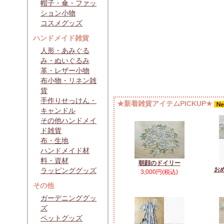
帽子・傘・ファッ
ション小物
コスメグッズ
ハンドメイド雑貨
人形・あみぐる
み・ぬいぐるみ
革・レザー小物
布小物・リネン雑
貨
手作りせっけん・
★新着雑貨アイテムPICKUP★
キャンドル
その他ハンドメイ
ド雑貨
布・生地
ハンドメイド材
料・資材
朝顔のドイリー
お
ラッピンググッズ
3,000円(税込)
その他
ガーデニンググッ
ズ
ペットグッズ