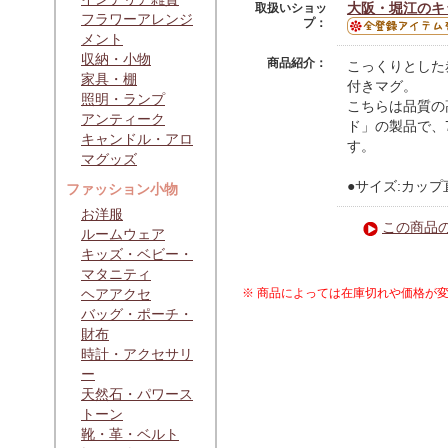
大阪・堀江のキッ
取扱いショッ
フラワーアレンジ
プ：
メント
収納・小物
商品紹介：
こっくりとした
家具・棚
付きマグ。
照明・ランプ
こちらは品質の
アンティーク
ド」の製品で、
キャンドル・アロ
す。
マグッズ
●サイズ:カップ
ファッション小物
お洋服
この商品
ルームウェア
キッズ・ベビー・
マタニティ
ヘアアクセ
※ 商品によっては在庫切れや価格が
バッグ・ポーチ・
財布
時計・アクセサリ
ー
天然石・パワース
トーン
靴・革・ベルト