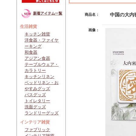
新着アイテム一覧
中国の大内
商品名：
生活雑貨
画像：
キッチン雑貨
洋食器・ファイヤ
ーキング
和食器
アジアン食器
テーブルウェア・
カラトリー
キッチンリネン
ベッドリネン・お
やすみグッズ
バスグッズ
トイレタリー
洗面グッズ
ランドリーグッズ
インテリア雑貨
ファブリック
インテリア雑貨