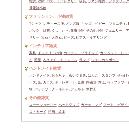
雑貨
,
収納
,
バス、トイレタリー
,
寝具
,
リネン雑貨・ファブリッ
帯電話小物
ファッション、小物雑貨
Tシャツ
,
レディース服
,
メンズ服
,
キッズ、ベビー、マタニティ
,
バッグ、財布
,
くつ、かさ
,
化粧小物
,
その他小物
,
ジュエリー、
サリー
,
宝石・天然石
,
ビーズ
,
ピアス・イアリング
インテリア雑貨
家具
,
インテリア小物
,
カーテン、ブラインド
,
カーペット、じゅ
ん
,
照明
,
ろうそく、キャンドル
,
ランプ
,
ウェルカムボード
ハンドメイド雑貨
ハンドメイド
,
おもちゃ、ぬいぐるみ
,
はんこ・スタンプ
,
せっけ
ーズ
,
紙
,
ガラス
,
革（レザー）
,
金属
,
陶磁器
,
粘土
,
花（フラワー
物
,
パッチワーク・キルト
,
フェルト
,
木竹工
その他雑貨
ステーショナリー
,
ペットグッズ
,
ガーデニング
,
アート、デザイ
ストカード
,
絵画、絵本