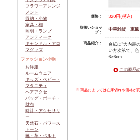
フラワーアレンジ
メント
320円(税込)
価格：
収納・小物
家具・棚
取扱いショッ
中華雑貨 東風
照明・ランプ
プ：
アンティーク
キャンドル・アロ
商品紹介：
台紙に”大内裏
マグッズ
い方次第で、色
6×6cm
ファッション小物
お洋服
この商品
ルームウェア
キッズ・ベビー・
マタニティ
※ 商品によっては在庫切れや価格が
ヘアアクセ
バッグ・ポーチ・
財布
時計・アクセサリ
ー
天然石・パワース
トーン
靴・革・ベルト