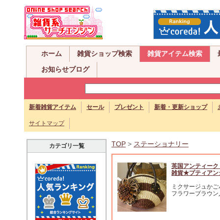
ホーム
雑貨ショップ検索
雑貨アイテム検索
お知らせブログ
新着雑貨アイテム
セール
プレゼント
新着・更新ショップ
サイトマップ
TOP
>
ステーショナリー
カテゴリ一覧
英国アンティーク
雑貨★プティアン
ミクサージュかご
フラワーブラウン