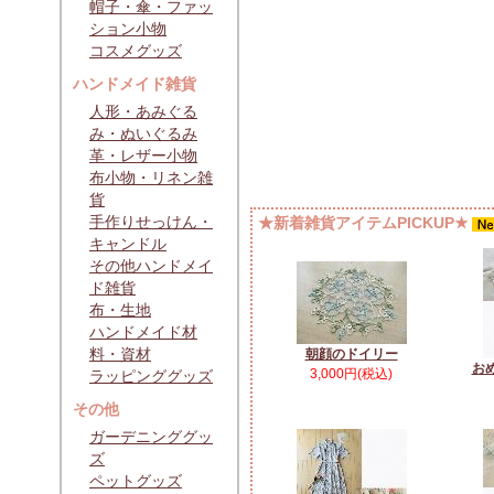
帽子・傘・ファッ
ション小物
コスメグッズ
ハンドメイド雑貨
人形・あみぐる
み・ぬいぐるみ
革・レザー小物
布小物・リネン雑
貨
手作りせっけん・
★新着雑貨アイテムPICKUP★
キャンドル
その他ハンドメイ
ド雑貨
布・生地
ハンドメイド材
料・資材
朝顔のドイリー
お
3,000円(税込)
ラッピンググッズ
その他
ガーデニンググッ
ズ
ペットグッズ