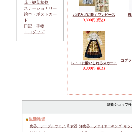
花・観葉植物
ステーショナリー
絵本・ポストカー
おぼろげに咲くワンピース
蝶
ド
9,800円(税込)
日記・手帳
エコグッズ
ゴブラ
レトロに酔いしれるスカート
8,800円(税込)
雑貨ショップ検
生活雑貨
食器、テーブルウェア
,
和食器
,
洋食器・ファイヤーキング
,
キッ