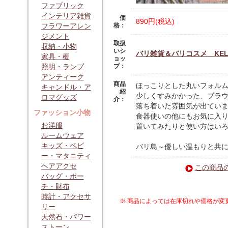
ファブリック
インテリア雑貨
価
890円(税込)
フラワーアレン
格：
ジメント
取扱
収納・小物
いシ
バリ雑貨＆バリコスメ KELA
家具・棚
ョッ
照明・ランプ
プ：
アンティーク
商品
ほっこりとした丸いフォル
キャンドル・ア
紹
少しくすみかかった、ブラ
ロマグッズ
介：
落ち着いた雰囲気が出てい
ファッション小物
食器使いの他にもお気に入
お洋服
置いてみたりと使い方はい
ルームウェア
キッズ・ベビ
バリ島～優しい温もりと共
ー・マタニティ
ヘアアクセ
この商品
バッグ・ポー
チ・財布
時計・アクセサ
※ 商品によっては在庫切れや価格が変
リー
天然石・パワー
ストーン