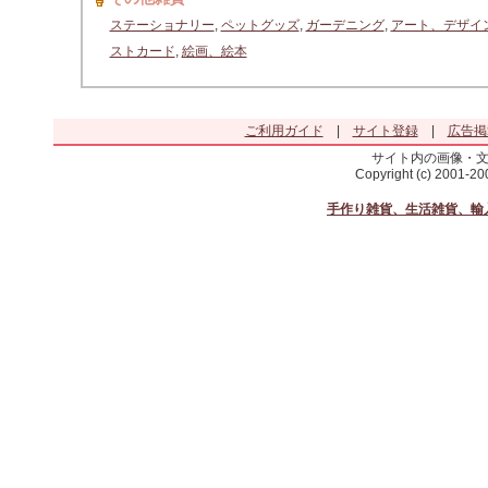
ステーショナリー
,
ペットグッズ
,
ガーデニング
,
アート、デザイ
ストカード
,
絵画、絵本
ご利用ガイド
|
サイト登録
|
広告掲
サイト内の画像・
Copyright (c) 2001-2
手作り雑貨、生活雑貨、輸