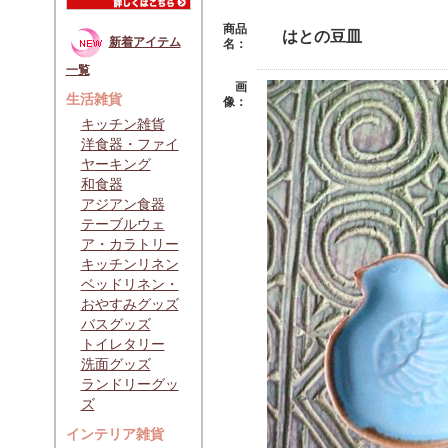
商品
はとの豆皿
新着アイテム
名：
一覧
画
生活雑貨
像：
キッチン雑貨
洋食器・ファイ
ヤーキング
和食器
アジアン食器
テーブルウェ
ア・カラトリー
キッチンリネン
ベッドリネン・
おやすみグッズ
バスグッズ
トイレタリー
洗面グッズ
ランドリーグッ
ズ
インテリア雑貨