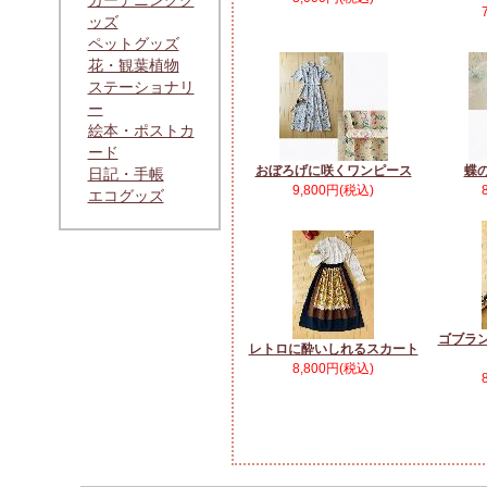
ガーデニンググ
ッズ
ペットグッズ
花・観葉植物
ステーショナリ
ー
絵本・ポストカ
ード
おぼろげに咲くワンピース
蝶
日記・手帳
9,800円(税込)
エコグッズ
ゴブラ
レトロに酔いしれるスカート
8,800円(税込)