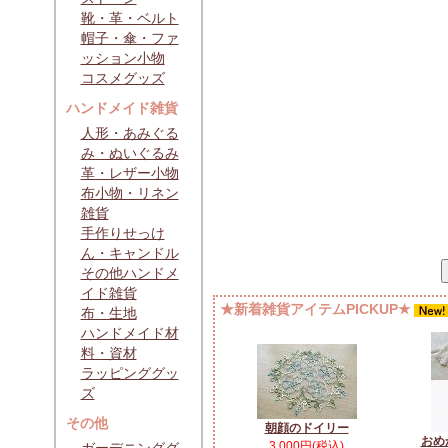
靴・革・ベルト
帽子・傘・ファ
ッション小物
コスメグッズ
ハンドメイド雑貨
人形・あみぐる
み・ぬいぐるみ
革・レザー小物
布小物・リネン
雑貨
手作りせっけ
ん・キャンドル
その他ハンドメ
イド雑貨
★新着雑貨アイテムPICKUP★
布・生地
ハンドメイド材
料・資材
ラッピンググッ
ズ
その他
朝顔のドイリー
おめ
3,000円(税込)