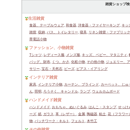
雑貨ショップ検
生活雑貨
食器、テーブルウェア
,
和食器
,
洋食器・ファイヤーキング
,
キッ
雑貨
,
収納
,
バス、トイレタリー
,
寝具
,
リネン雑貨・ファブリッ
帯電話小物
ファッション、小物雑貨
Tシャツ
,
レディース服
,
メンズ服
,
キッズ、ベビー、マタニティ
,
バッグ、財布
,
くつ、かさ
,
化粧小物
,
その他小物
,
ジュエリー、
サリー
,
宝石・天然石
,
ビーズ
,
ピアス・イアリング
インテリア雑貨
家具
,
インテリア小物
,
カーテン、ブラインド
,
カーペット、じゅ
ん
,
照明
,
ろうそく、キャンドル
,
ランプ
,
ウェルカムボード
ハンドメイド雑貨
ハンドメイド
,
おもちゃ、ぬいぐるみ
,
はんこ・スタンプ
,
せっけ
ーズ
,
紙
,
ガラス
,
革（レザー）
,
金属
,
陶磁器
,
粘土
,
花（フラワー
物
,
パッチワーク・キルト
,
フェルト
,
木竹工
その他雑貨