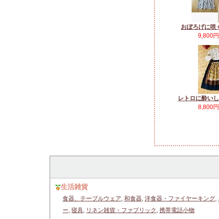
おぼろげに咲
9,800
レトロに酔いし
8,800
生活雑貨
食器、テーブルウェア
,
和食器
,
洋食器・ファイヤーキング
,
ー
,
寝具
,
リネン雑貨・ファブリック
,
携帯電話小物