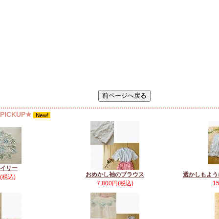
ICKUP★
イリー
おめかし袖のブラウス
透かしもよう
円(税込)
7,800円(税込)
1