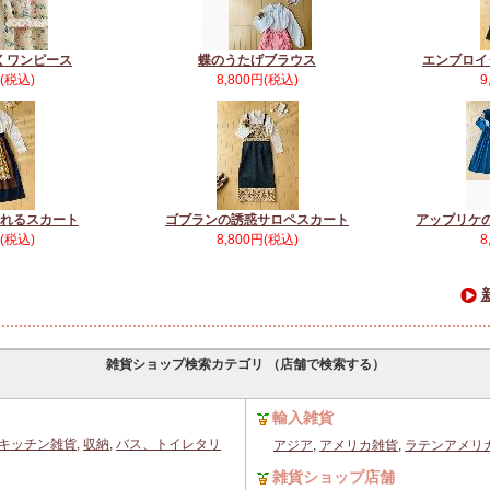
くワンピース
蝶のうたげブラウス
エンブロイ
円(税込)
8,800円(税込)
9
れるスカート
ゴブランの誘惑サロペスカート
アップリケ
円(税込)
8,800円(税込)
8
雑貨ショップ検索カテゴリ （店舗で検索する）
輸入雑貨
キッチン雑貨
,
収納
,
バス、トイレタリ
アジア
,
アメリカ雑貨
,
ラテンアメリ
雑貨ショップ店舗