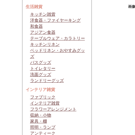
生活雑貨
画
キッチン雑貨
洋食器・ファイヤーキング
和食器
アジアン食器
テーブルウェア・カラトリー
キッチンリネン
ベッドリネン・おやすみグッ
ズ
バスグッズ
トイレタリー
洗面グッズ
ランドリーグッズ
インテリア雑貨
ファブリック
インテリア雑貨
フラワーアレンジメント
収納・小物
家具・棚
照明・ランプ
アンティーク