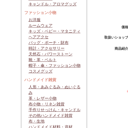
キャンドル・アロマグッズ
ファッション小物
お洋服
ルームウェア
価
キッズ・ベビー・マタニティ
ヘアアクセ
取扱いショッ
バッグ・ポーチ・財布
時計・アクセサリー
商品紹
天然石・パワーストーン
靴・革・ベルト
帽子・傘・ファッション小物
コスメグッズ
ハンドメイド雑貨
人形・あみぐるみ・ぬいぐる
み
革・レザー小物
布小物・リネン雑貨
手作りせっけん・キャンドル
その他ハンドメイド雑貨
布・生地
ハンドメイド材料・資材