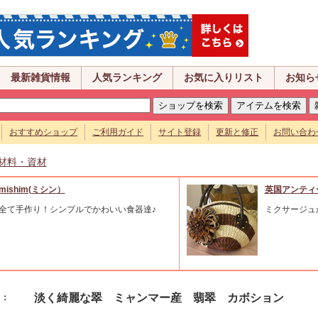
最新雑貨情報
人気ランキング
お気に入りリスト
お知ら
おすすめショップ
ご利用ガイド
サイト登録
更新と修正
お問い合わ
材料・資材
mishim(ミシン）
英国アンティ
全て手作り！シンプルでかわいい食器達♪
ミクサージュ
淡く綺麗な翠 ミャンマー産 翡翠 カボション
名：