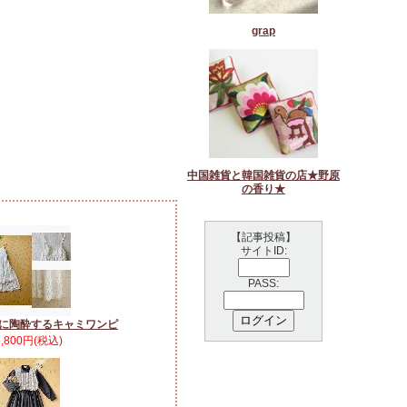
grap
中国雑貨と韓国雑貨の店★野原
の香り★
【記事投稿】
サイトID:
PASS:
に陶酔するキャミワンピ
5,800円(税込)