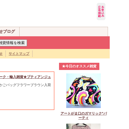
せブログ
せ
サイトマップ
★今日のオススメ雑貨
ーク・輸入雑貨★プティアンジュ
かごバッグフラワーブラウン入荷
アートがま口のガマリック*パ
ーティ