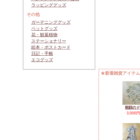
ラッピンググッズ
その他
ガーデニンググッズ
ペットグッズ
花・観葉植物
ステーショナリー
絵本・ポストカード
日記・手帳
エコグッズ
★新着雑貨アイテムP
朝顔のド
3,000