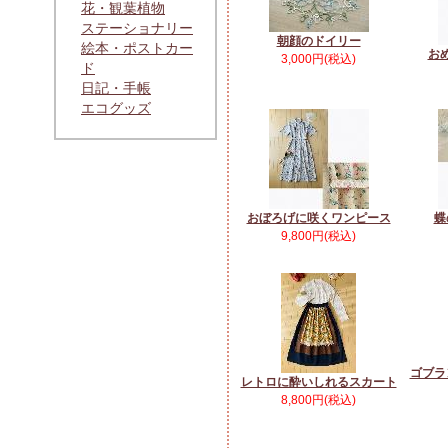
花・観葉植物
ステーショナリー
朝顔のドイリー
絵本・ポストカー
お
3,000円(税込)
ド
日記・手帳
エコグッズ
おぼろげに咲くワンピース
蝶
9,800円(税込)
ゴブラ
レトロに酔いしれるスカート
8,800円(税込)