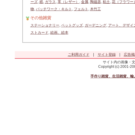
ーズ
,
紙
,
ガラス
,
革（レザー）
,
金属
,
陶磁器
,
粘土
,
花（フラワー
物
,
パッチワーク・キルト
,
フェルト
,
木竹工
その他雑貨
ステーショナリー
,
ペットグッズ
,
ガーデニング
,
アート、デザイ
ストカード
,
絵画、絵本
ご利用ガイド
|
サイト登録
|
広告掲
サイト内の画像・
Copyright (c) 2001-2
手作り雑貨、生活雑貨、輸