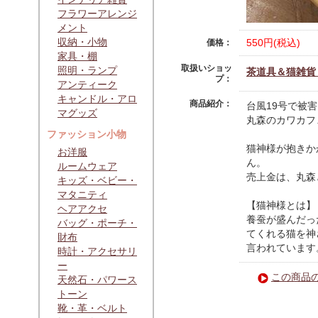
フラワーアレンジ
メント
収納・小物
550円(税込)
価格：
家具・棚
取扱いショッ
照明・ランプ
茶道具＆猫雑貨 青
プ：
アンティーク
キャンドル・アロ
商品紹介：
台風19号で被
マグッズ
丸森のカワカフ
ファッション小物
猫神様が抱きか
お洋服
ん。
ルームウェア
売上金は、丸森
キッズ・ベビー・
マタニティ
【猫神様とは】
ヘアアクセ
養蚕が盛んだっ
バッグ・ポーチ・
てくれる猫を神
財布
言われています
時計・アクセサリ
ー
この商品
天然石・パワース
トーン
靴・革・ベルト