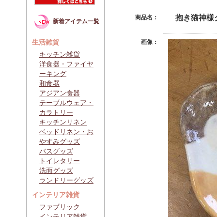
抱き猫神様
商品名：
新着アイテム一覧
生活雑貨
画像：
キッチン雑貨
洋食器・ファイヤ
ーキング
和食器
アジアン食器
テーブルウェア・
カラトリー
キッチンリネン
ベッドリネン・お
やすみグッズ
バスグッズ
トイレタリー
洗面グッズ
ランドリーグッズ
インテリア雑貨
ファブリック
インテリア雑貨