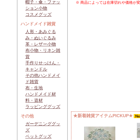
帽子・傘・ファッ
※ 商品によっては在庫切れや価格が
ション小物
コスメグッズ
ハンドメイド雑貨
人形・あみぐる
み・ぬいぐるみ
革・レザー小物
布小物・リネン雑
貨
手作りせっけん・
キャンドル
その他ハンドメイ
ド雑貨
布・生地
ハンドメイド材
料・資材
ラッピンググッズ
★新着雑貨アイテムPICKUP★
その他
ガーデニンググッ
ズ
ペットグッズ