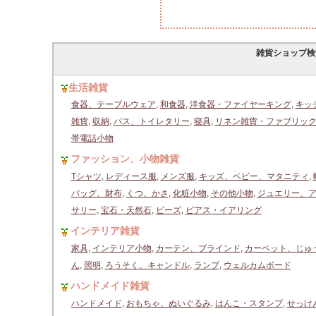
雑貨ショップ検
生活雑貨
食器、テーブルウェア
,
和食器
,
洋食器・ファイヤーキング
,
キッ
雑貨
,
収納
,
バス、トイレタリー
,
寝具
,
リネン雑貨・ファブリッ
帯電話小物
ファッション、小物雑貨
Tシャツ
,
レディース服
,
メンズ服
,
キッズ、ベビー、マタニティ
,
バッグ、財布
,
くつ、かさ
,
化粧小物
,
その他小物
,
ジュエリー、
サリー
,
宝石・天然石
,
ビーズ
,
ピアス・イアリング
インテリア雑貨
家具
,
インテリア小物
,
カーテン、ブラインド
,
カーペット、じゅ
ん
,
照明
,
ろうそく、キャンドル
,
ランプ
,
ウェルカムボード
ハンドメイド雑貨
ハンドメイド
,
おもちゃ、ぬいぐるみ
,
はんこ・スタンプ
,
せっけ