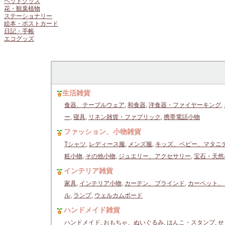
ペットグッズ
花・観葉植物
ステーショナリー
絵本・ポストカード
日記・手帳
エコグッズ
生活雑貨
食器、テーブルウェア
,
和食器
,
洋食器・ファイヤーキング
,
ー
,
寝具
,
リネン雑貨・ファブリック
,
携帯電話小物
ファッション、小物雑貨
Tシャツ
,
レディース服
,
メンズ服
,
キッズ、ベビー、マタニ
粧小物
,
その他小物
,
ジュエリー、アクセサリー
,
宝石・天然
インテリア雑貨
家具
,
インテリア小物
,
カーテン、ブラインド
,
カーペット、
ル
,
ランプ
,
ウェルカムボード
ハンドメイド雑貨
ハンドメイド
,
おもちゃ、ぬいぐるみ
,
はんこ・スタンプ
,
せ