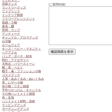
トイレタリー
洗面グッズ
[ご質問内容]
ランドリーグッズ
ファブリック
インテリア雑貨
フラワーアレンジメント
収納・小物
家具・棚
照明・ランプ
アンティーク
キャンドル・アロマグッズ
お洋服
ルームウェア
キッズ・ベビー・マタニティ
ヘアアクセ
バッグ・ポーチ・財布
時計・アクセサリー
天然石・パワーストーン
靴・革・ベルト
帽子・傘・ファッション小物
コスメグッズ
人形・あみぐるみ・ぬいぐるみ
革・レザー小物
布小物・リネン雑貨
手作りせっけん・キャンドル
その他ハンドメイド雑貨
布・生地
ハンドメイド材料・資材
ラッピンググッズ
ガーデニンググッズ