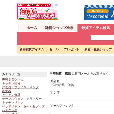
ホーム
雑貨ショップ検索
雑貨アイテム検索
新着雑貨アイテム
セール
プレゼント
新着・更新ショップ
中華雑貨 東風
に質問メールをお送ります。
カテゴリ一覧
復興支援グッズ
[商品名]
キッチン雑貨
中国の古風一筆箋
洋食器・ファイヤーキング
和食器
[お名前]
アジアン食器
テーブルウェア・カラトリー
キッチンリネン
[メールアドレス]
ベッドリネン・おやすみグッズ
バスグッズ