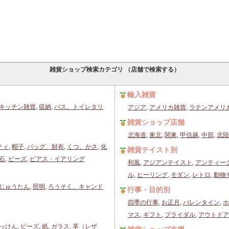
雑貨ショップ検索カテゴリ （店舗で検索する）
輸入雑貨
キッチン雑貨
,
収納
,
バス、トイレタリ
アジア
,
アメリカ雑貨
,
ラテンアメリ
雑貨ショップ店舗
北海道
,
東北
,
関東
,
甲信越
,
中部
,
北陸
ティ
,
帽子
,
バッグ、財布
,
くつ、かさ
,
化
雑貨テイスト別
石
,
ビーズ
,
ピアス・イアリング
和風
,
アジアンテイスト
,
アンティー
ル
,
ヒーリング
,
モダン
,
レトロ
,
動物
じゅうたん
,
照明
,
ろうそく、キャンド
行事・目的別
四季の行事
,
お正月
,
バレンタイン
,
ホ
マス
,
ギフト
,
ブライダル
,
アウトドア
っけん
,
ビーズ
,
紙
,
ガラス
,
革（レザ