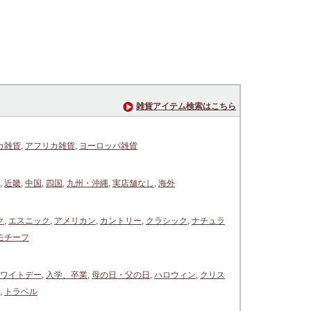
雑貨アイテム検索はこちら
カ雑貨
,
アフリカ雑貨
,
ヨーロッパ雑貨
,
近畿
,
中国
,
四国
,
九州・沖縄
,
実店舗なし
,
海外
ク
,
エスニック
,
アメリカン
,
カントリー
,
クラシック
,
ナチュラ
モチーフ
ワイトデー
,
入学、卒業
,
母の日・父の日
,
ハロウィン
,
クリス
,
トラベル