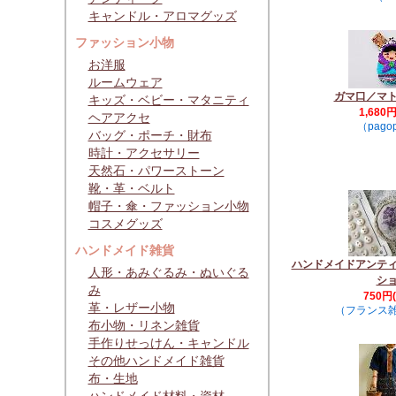
キャンドル・アロマグッズ
ファッション小物
お洋服
ルームウェア
ガマ口／マ
キッズ・ベビー・マタニティ
1,680
ヘアアクセ
（pago
バッグ・ポーチ・財布
時計・アクセサリー
天然石・パワーストーン
靴・革・ベルト
帽子・傘・ファッション小物
コスメグッズ
ハンドメイド雑貨
ハンドメイドアンテ
人形・あみぐるみ・ぬいぐる
シ
み
750円
革・レザー小物
（フランス雑貨
布小物・リネン雑貨
手作りせっけん・キャンドル
その他ハンドメイド雑貨
布・生地