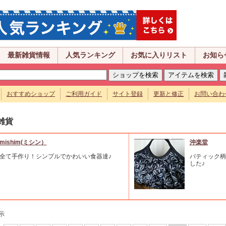
最新雑貨情報
人気ランキング
お気に入りリスト
お知ら
おすすめショップ
ご利用ガイド
サイト登録
更新と修正
お問い合わ
雑貨
mishim(ミシン）
沖楽堂
全て手作り！シンプルでかわいい食器達♪
バティック柄
した♪
示