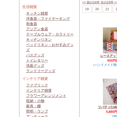
<< 前の24件
次の24件 >
生活雑貨
19
20
21
キッチン雑貨
洋食器・ファイヤーキング
和食器
アジアン食器
テーブルウェア・カラトリー
キッチンリネン
ベッドリネン・おやすみグッ
ズ
バスグッズ
レースアッ
トイレタリー
650円
（ハンドメイド雑貨 
洗面グッズ
ランドリーグッズ
インテリア雑貨
ファブリック
インテリア雑貨
フラワーアレンジメント
収納・小物
家具・棚
リバティCollec
照明・ランプ
5,880
（mi
アンティーク