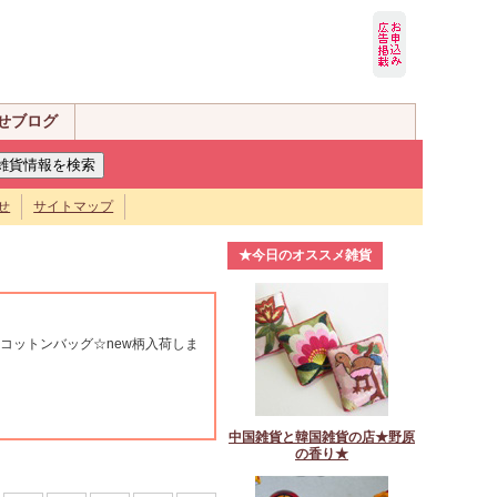
せブログ
せ
サイトマップ
★今日のオススメ雑貨
コットンバッグ☆new柄入荷しま
中国雑貨と韓国雑貨の店★野原
の香り★