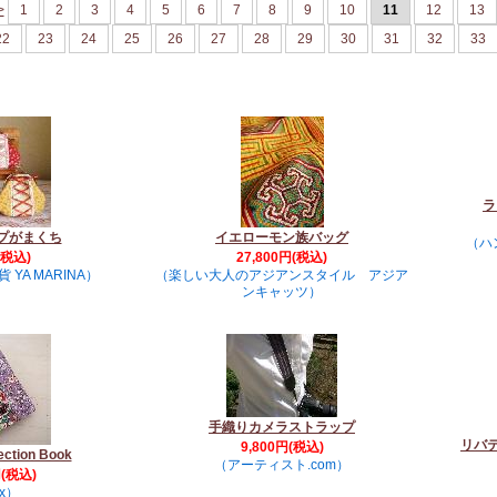
>
1
2
3
4
5
6
7
8
9
10
11
12
13
22
23
24
25
26
27
28
29
30
31
32
33
ラ
プがまくち
イエローモン族バッグ
（ハン
(税込)
27,800円(税込)
YA MARINA）
（楽しい大人のアジアンスタイル アジア
ンキャッツ）
手織りカメラストラップ
リバテ
9,800円(税込)
tion Book
（アーティスト.com）
円(税込)
x）