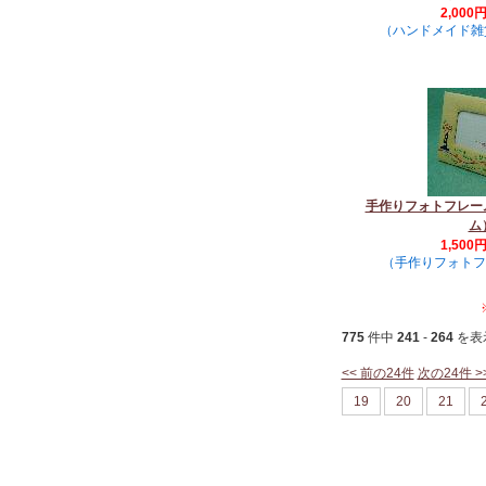
2,000
（ハンドメイド雑貨 
手作りフォトフレーム
ム
1,500
（手作りフォトフレ
775
件中
241
-
264
を表
<< 前の24件
次の24件 >
19
20
21