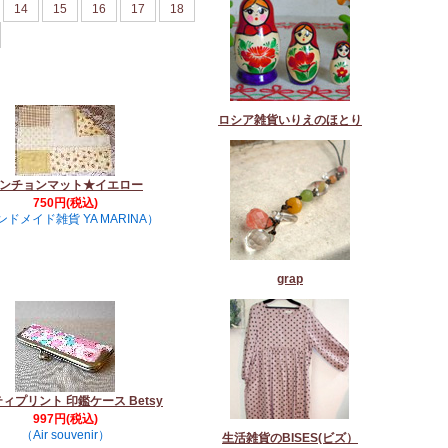
14
15
16
17
18
ロシア雑貨いりえのほとり
ンチョンマット★イエロー
750円(税込)
ドメイド雑貨 YA MARINA）
grap
ィプリント 印鑑ケース Betsy
997円(税込)
（Air souvenir）
生活雑貨のBISES(ビズ）