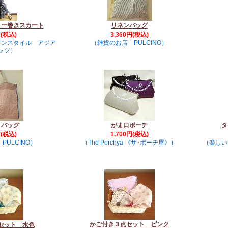
ミー巻きスカート
リネンバッグ
円(税込)
3,360円(税込)
アンスタイル アジア
（雑貨のお店 PULCINO）
ッツ）
 バッグ
がま口ポーチ
タ
円(税込)
1,700円(税込)
PULCINO）
（The Porchya 《ザ･ポーチ屋》）
（楽しい
かご付き３点セット ピンク
セット 水色