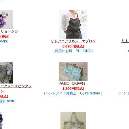
トリョーシカ
円(税込)
リト
pago）
リトアニアリネン エプロン
6,090円(税込)
（
（雑貨のお店 PULCINO）
がま口（水色桜）
ィークレースピンクッ
1,200円(税込)
ョン
（ハンドメイド雑貨店 Gya's factory ）
（ハンドメ
(税込)
Cherir）