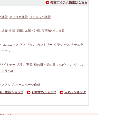
雑貨アイテム検索はこちら
カ雑貨
,
アフリカ雑貨
,
ヨーロッパ雑貨
,
近畿
,
中国
,
四国
,
九州・沖縄
,
実店舗なし
,
海外
ク
,
エスニック
,
アメリカン
,
カントリー
,
クラシック
,
ナチュラ
モチーフ
ワイトデー
,
入学、卒業
,
母の日・父の日
,
ハロウィン
,
クリス
,
トラベル
セスアップ
,
ホームページ作成
着・更新ショップ
おすすめショップ
人気ランキング