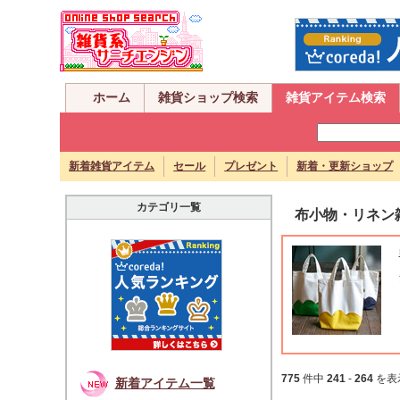
ホーム
雑貨ショップ検索
雑貨アイテム検索
新着雑貨アイテム
セール
プレゼント
新着・更新ショップ
カテゴリ一覧
布小物・リネン
775
件中
241
-
264
を表
新着アイテム一覧