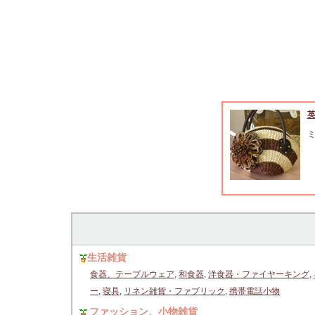
生活雑貨
食器、テーブルウェア
,
和食器
,
洋食器・ファイヤーキング
,
ー
,
寝具
,
リネン雑貨・ファブリック
,
携帯電話小物
ファッション、小物雑貨