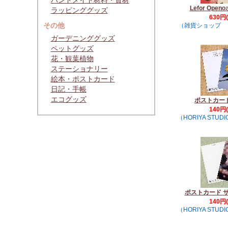
ハンドメイド材料・資材
Lefor Ope
ラッピンググッズ
630円
その他
（雑貨ショップ ＊co
ガーデニンググッズ
ペットグッズ
花・観葉植物
ステーショナリー
絵本・ポストカード
日記・手帳
エコグッズ
ポストカー
140円
（HORIYA STUDI
ポストカード サ
140円
（HORIYA STUDI