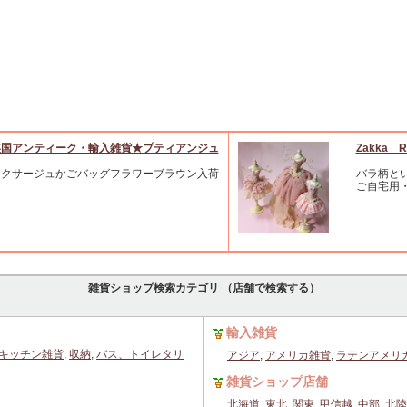
英国アンティーク・輸入雑貨★プティアンジュ
Zakka R
ミクサージュかごバッグフラワーブラウン入荷
バラ柄と
ご自宅用
雑貨ショップ検索カテゴリ （店舗で検索する）
輸入雑貨
キッチン雑貨
,
収納
,
バス、トイレタリ
アジア
,
アメリカ雑貨
,
ラテンアメリ
雑貨ショップ店舗
北海道
,
東北
,
関東
,
甲信越
,
中部
,
北陸