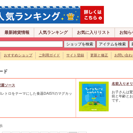
最新雑貨情報
人気ランキング
お気に入りリスト
お知ら
おすすめショップ
ご利用ガイド
サイト登録
更新と修正
お問い合わ
ード
名前入りオリ
貨屋ソース
お子さんは驚
和レトロをテーマにした食器DAISYのマグカッ
前と年齢とお
。
です。
示