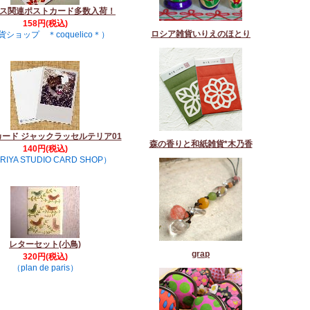
ス関連ポストカード多数入荷！
158円(税込)
ロシア雑貨いりえのほとり
貨ショップ ＊coquelico＊）
ード ジャックラッセルテリア01
森の香りと和紙雑貨*木乃香
140円(税込)
RIYA STUDIO CARD SHOP）
レターセット(小鳥)
grap
320円(税込)
（plan de paris）