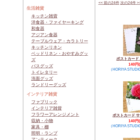
<< 前の24件
次の24件 >
生活雑貨
キッチン雑貨
洋食器・ファイヤーキング
和食器
アジアン食器
テーブルウェア・カラトリー
キッチンリネン
ベッドリネン・おやすみグッ
ポストカード 
ズ
140円
バスグッズ
（HORIYA STUDI
トイレタリー
洗面グッズ
ランドリーグッズ
インテリア雑貨
ファブリック
インテリア雑貨
フラワーアレンジメント
ポストカード サ
収納・小物
140円
（HORIYA STUDI
家具・棚
照明・ランプ
アンティーク