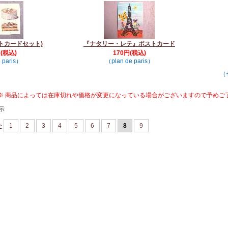
トカードセット)
『ナタリー・レテ』ポストカード
円(税込)
170円(税込)
 paris）
（plan de paris）
（
※ 商品によっては在庫切れや価格が変更になっている場合がございますので予めご
示
>
1
2
3
4
5
6
7
8
9