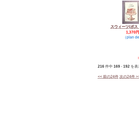
スウィーツ(ポス
1,370
（plan de
216
件中
169
-
192
を表
<< 前の24件
次の24件 >