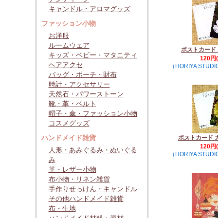
キャンドル・アロマグッズ
ファッション小物
お洋服
ルームウェア
ポストカード 
キッズ・ベビー・マタニティ
120円
ヘアアクセ
（HORIYA STUDI
バッグ・ポーチ・財布
時計・アクセサリー
天然石・パワーストーン
靴・革・ベルト
帽子・傘・ファッション小物
コスメグッズ
ハンドメイド雑貨
ポストカード 
120円
人形・あみぐるみ・ぬいぐる
（HORIYA STUDI
み
革・レザー小物
布小物・リネン雑貨
手作りせっけん・キャンドル
その他ハンドメイド雑貨
布・生地