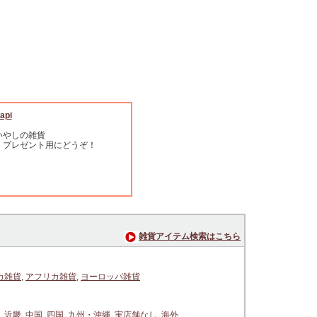
api
いやしの雑貨
・プレゼント用にどうぞ！
雑貨アイテム検索はこちら
カ雑貨
,
アフリカ雑貨
,
ヨーロッパ雑貨
,
近畿
,
中国
,
四国
,
九州・沖縄
,
実店舗なし
,
海外