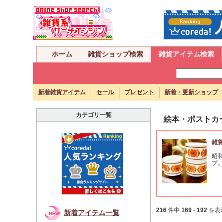
ホーム
雑貨ショップ検索
雑貨アイテム検索
新着雑貨アイテム
セール
プレゼント
新着・更新ショップ
カテゴリ一覧
絵本・ポストカ
雑
昭
プ
216
件中
169
-
192
を表
新着アイテム一覧