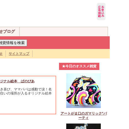
せブログ
せ
サイトマップ
★今日のオススメ雑貨
ジナル絵本 ぱのぴあ
き喜び、ママパパは感動で涙！名
住いの場所が入るオリジナル絵本
アートがま口のガマリック*パ
ーティ