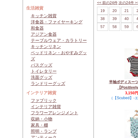
<< 前の24件
次の24件 >
生活雑貨
19
20
21
キッチン雑貨
38
39
40
洋食器・ファイヤーキング
57
58
59
和食器
アジアン食器
テーブルウェア・カラトリー
キッチンリネン
ベッドリネン・おやすみグッ
ズ
バスグッズ
トイレタリー
洗面グッズ
半袖ボディスー
ランドリーグッズ
【Positivel
インテリア雑貨
3,150
（【Scubed】
ファブリック
インテリア雑貨
フラワーアレンジメント
収納・小物
家具・棚
照明・ランプ
アンティーク