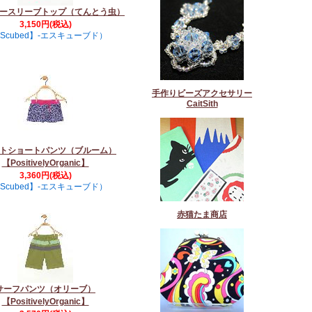
ースリーブトップ（てんとう虫）
3,150円(税込)
Scubed】-エスキューブド）
手作りビーズアクセサリー
CaitSith
トショートパンツ（ブルーム）
【PositivelyOrganic】
3,360円(税込)
Scubed】-エスキューブド）
赤猫たま商店
サーフパンツ（オリーブ）
【PositivelyOrganic】