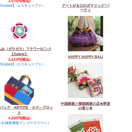
3,570円(税込)
Scubed】-エスキューブド）
アートがま口のガマリック*パ
ーティ
るみ（ガラガラ）フラワー/ピンク
【Zubels】
HAPPY HAPPY BALI
2,415円(税込)
Scubed】-エスキューブド）
中国雑貨と韓国雑貨の店★野原
バッグ ARTOTE カラ―ブロッ
の香り★
ク
4,200円(税込)
ゃれ雑貨通販マンゴーグリーン）