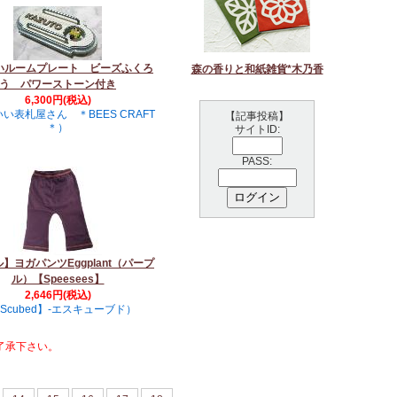
いルームプレート ビーズふくろ
森の香りと和紙雑貨*木乃香
う パワーストーン付き
6,300円(税込)
い表札屋さん ＊BEES CRAFT
【記事投稿】
＊）
サイトID:
PASS:
】ヨガパンツEggplant（パープ
ル）【Speesees】
2,646円(税込)
Scubed】-エスキューブド）
了承下さい。