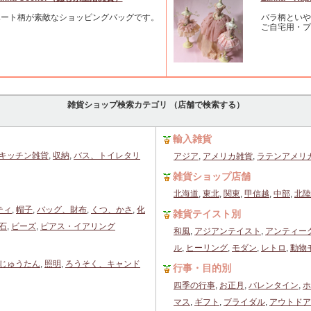
ハート柄が素敵なショッピングバッグです。
バラ柄といや
ご自宅用・プ
雑貨ショップ検索カテゴリ （店舗で検索する）
輸入雑貨
キッチン雑貨
,
収納
,
バス、トイレタリ
アジア
,
アメリカ雑貨
,
ラテンアメリ
雑貨ショップ店舗
北海道
,
東北
,
関東
,
甲信越
,
中部
,
北陸
ティ
,
帽子
,
バッグ、財布
,
くつ、かさ
,
化
雑貨テイスト別
石
,
ビーズ
,
ピアス・イアリング
和風
,
アジアンテイスト
,
アンティー
ル
,
ヒーリング
,
モダン
,
レトロ
,
動物
じゅうたん
,
照明
,
ろうそく、キャンド
行事・目的別
四季の行事
,
お正月
,
バレンタイン
,
ホ
マス
,
ギフト
,
ブライダル
,
アウトドア