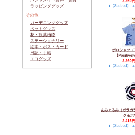
ハンドメイド材料・資材
3,360
ラッピンググッズ
（【Scubed】
その他
ガーデニンググッズ
ペットグッズ
花・観葉植物
ステーショナリー
絵本・ポストカード
ポロシャツ（
日記・手帳
【Positivel
エコグッズ
3,360
（【Scubed】
あみぐるみ（ガラガ
ク＆ホ
2,415
（【Scubed】