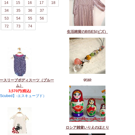
14
15
16
17
18
34
35
36
37
53
54
55
56
72
73
74
生活雑貨のBISES(ビズ）
grap
ースリーブボディスーツ（ブルー
ム）
3,570円(税込)
Scubed】-エスキューブド）
ロシア雑貨いりえのほとり