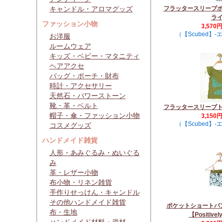
キャンドル・アロマグッズ
フラッタースリーブ
ラ
ファッション小物
3,570
（【Scubed】
お洋服
ルームウェア
キッズ・ベビー・マタニティ
ヘアアクセ
バッグ・ポーチ・財布
時計・アクセサリー
天然石・パワーストーン
靴・革・ベルト
フラッタースリーブ
帽子・傘・ファッション小物
3,150
（【Scubed】
コスメグッズ
ハンドメイド雑貨
人形・あみぐるみ・ぬいぐる
み
革・レザー小物
布小物・リネン雑貨
手作りせっけん・キャンドル
その他ハンドメイド雑貨
ポケットショートパ
布・生地
【Positivel