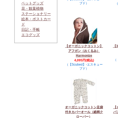
ペットグッズ
ブド）
（
花・観葉植物
ステーショナリー
絵本・ポストカー
ド
日記・手帳
エコグッズ
【オーガニックコットン】
【
アフガン（おくるみ）
Harmonize
（
4,095円(税込)
（【Scubed】-エスキュー
ブド）
オーガニックコットン足袋
【
付きカバーオール（総柄ク
バ
ローバー）