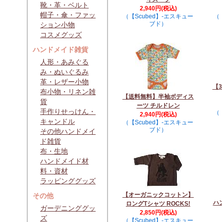
靴・革・ベルト
2,940円(税込)
帽子・傘・ファッ
（【Scubed】-エスキュー
（
ブド）
ション小物
コスメグッズ
ハンドメイド雑貨
人形・あみぐる
み・ぬいぐるみ
革・レザー小物
【
布小物・リネン雑
【送料無料】半袖ボディス
貨
ーツ チルドレン
手作りせっけん・
（
2,940円(税込)
キャンドル
（【Scubed】-エスキュー
ブド）
その他ハンドメイ
ド雑貨
布・生地
ハンドメイド材
料・資材
ラッピンググッズ
【オーガニックコットン】
その他
ハ
ロングTシャツ ROCKS!
ガーデニンググッ
2,850円(税込)
ズ
（【Scubed】-エスキュー