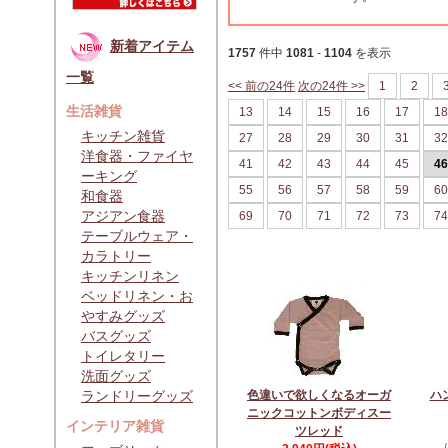
新着アイテム
1757
件中
1081
-
1104
を表示
一覧
<< 前の24件
次の24件 >>
1
2
生活雑貨
13
14
15
16
17
18
キッチン雑貨
27
28
29
30
31
32
洋食器・ファイヤ
41
42
43
44
45
46
ーキング
55
56
57
58
59
60
和食器
アジアン食器
69
70
71
72
73
74
テーブルウェア・
カラトリー
キッチンリネン
ベッドリネン・お
やすみグッズ
バスグッズ
トイレタリー
洗面グッズ
ランドリーグッズ
色違いで欲しくなるオーガ
ハ
ニックコットンボディスー
インテリア雑貨
ツレッド
（