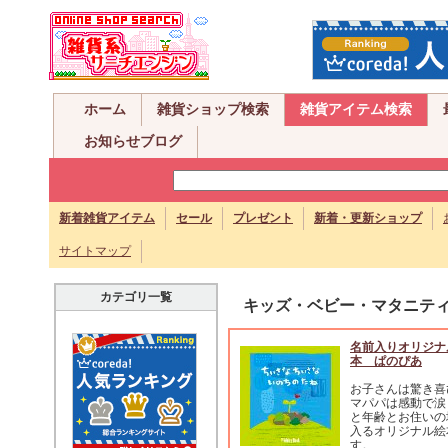
ホーム
雑貨ショップ検索
雑貨アイテム検索
お知らせブログ
新着雑貨アイテム
セール
プレゼント
新着・更新ショップ
サイトマップ
カテゴリ一覧
キッズ・ベビー・マタニテ
名前入りオリジナ
本 ぱのぴあ
お子さんは驚き喜
マパパは感動で涙
と年齢とお住いの
入るオリジナル絵
す。