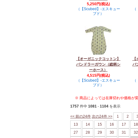
5,250円(税込)
（【Scubed】-エスキュー
（
ブド）
【オーガニックコットン】
【
バンドラーガウン（総柄シ
バ
ーホース）
4,515円(税込)
（【Scubed】-エスキュー
（
ブド）
※ 商品によっては在庫切れや価格が
1757
件中
1081
-
1104
を表示
<< 前の24件
次の24件 >>
1
2
13
14
15
16
17
18
27
28
29
30
31
32