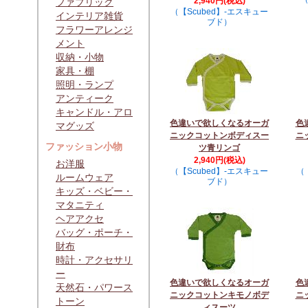
2,940円(税込)
ファブリック
（【Scubed】-エスキュー
インテリア雑貨
ブド）
フラワーアレンジ
メント
収納・小物
家具・棚
照明・ランプ
アンティーク
キャンドル・アロ
色違いで欲しくなるオーガ
色
マグッズ
ニックコットンボディスー
ニ
ファッション小物
ツ青リンゴ
2,940円(税込)
お洋服
（【Scubed】-エスキュー
（
ルームウェア
ブド）
キッズ・ベビー・
マタニティ
ヘアアクセ
バッグ・ポーチ・
財布
時計・アクセサリ
ー
色違いで欲しくなるオーガ
色
天然石・パワース
ニックコットンキモノボデ
ニ
トーン
ィスーツ