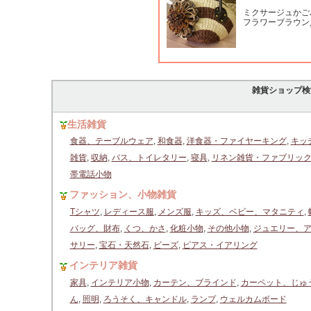
ミクサージュかご
フラワーブラウン
雑貨ショップ検
生活雑貨
食器、テーブルウェア
,
和食器
,
洋食器・ファイヤーキング
,
キッ
雑貨
,
収納
,
バス、トイレタリー
,
寝具
,
リネン雑貨・ファブリッ
帯電話小物
ファッション、小物雑貨
Tシャツ
,
レディース服
,
メンズ服
,
キッズ、ベビー、マタニティ
,
バッグ、財布
,
くつ、かさ
,
化粧小物
,
その他小物
,
ジュエリー、
サリー
,
宝石・天然石
,
ビーズ
,
ピアス・イアリング
インテリア雑貨
家具
,
インテリア小物
,
カーテン、ブラインド
,
カーペット、じゅ
ん
,
照明
,
ろうそく、キャンドル
,
ランプ
,
ウェルカムボード